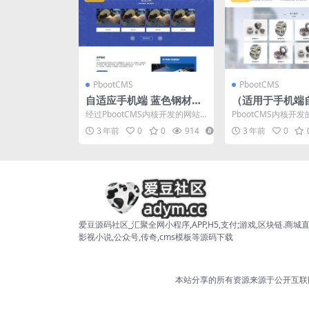
PbootCMS
PbootCMS
自适应手机端 蓝色钢材加
（适用于手机端
工网站源码 (PC+WAP) –
bootcms企业
经过PbootCMS内核开发的网站
PbootCMS内核开
pbootcms模板
板：响应式HTM
模板，适用于钢材加工等企业的
板，该模板适用于企
3 年前
0
0
914
5
3 年前
0
网站，当然也可以应...
站、响应式网站等企业，
码
爱豆源码社区_汇聚全网小程序,APP,H5,支付;游戏,区块链.商城直
影视小说,公众号,传奇,cms模板等源码下载
本站分享的所有资源来源于公开互联网