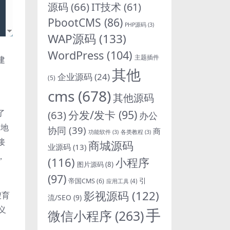
源码
(66)
IT技术
(61)
PbootCMS
(86)
PHP源码
(3)
WAP源码
(133)
WordPress
(104)
主题插件
建
其他
企业源码
(24)
(5)
cms
(678)
其他源码
分发/发卡
(95)
了
(63)
办公
本地
协同
(39)
商
功能软件
(3)
各类教程
(3)
接
商城源码
业源码
(13)
，
(116)
小程序
图片源码
(8)
(97)
引
帝国CMS
(6)
应用工具
(4)
影视源码
(122)
嫂育
流/SEO
(9)
义
手
微信小程序
(263)