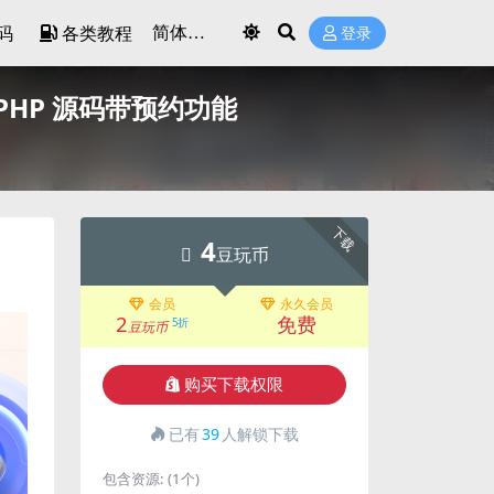
码
各类教程
登录
PHP 源码带预约功能
下载
4
豆玩币
会员
永久会员
2
免费
5折
豆玩币
购买下载权限
已有
39
人解锁下载
包含资源:
(1个)