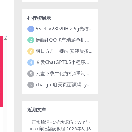
排行榜展示
VSOL V2802RH 2.5g光猫 设置使用教程及设置SN教程-附带稳定固件使用手册等
1
[端游] QQ飞车端游单机版，各种车套装都有，免虚拟机
2
明日方舟一键端 安装后按说明启动即可
3
首发ChatGPT3.5小程序开源vue
4
云盘下载生化危机4重制版女皇豪华版分流+女皇学习补丁+修改器 解压即玩【阿里云盘】
5
chatgpt聊天页面源码 typecho博客程序joe主题
6
近期文章
非正常脑洞H5游戏源码：Win与
Linux详细架设教程
2026年8月8