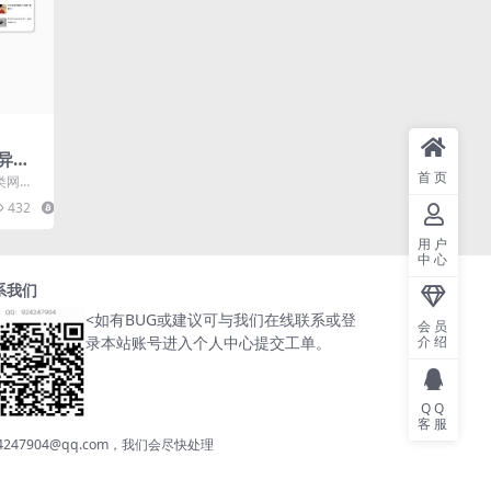
闻异事
Pbo
首页
类网站
 Pbo
432
14
用户
中心
系我们
<
如有BUG或建议可与我们在线联系或登
会员
录本站账号进入个人中心提交工单。
介绍
QQ
客服
904@qq.com，我们会尽快处理