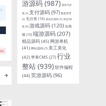
游源码
(987)
插件与扩
行
支付源码
(97)
展
(3)
数据管理
无分类
(16)
淘宝/闲
(3)
易语言源码
(3)
游戏源码
(120)
短视
鱼
(4)
端游源码
(207)
频
(10)
精品源码
(45)
网游单机
(41)
美工美化
网站源码
(7)
(
0
)
行业
(42)
苹果CMS
(27)
整站
(939)
软件编程
页游源码
(96)
(44)
转