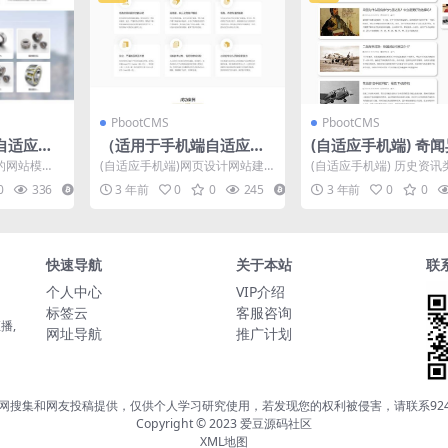
PbootCMS
PbootCMS
自适应）p
（适用于手机端自适应）I
(自适应手机端) 奇
通用网站模
T网络公司网站源码 基于p
网站源码 历史资讯类
发的网站模
(自适应手机端)网页设计网站建
(自适应手机端) 历史资讯
L5网站源
bootcms的网页设计与建
otCMS网站模板
业通用网
设类pbootcms模板 IT网络公司
模板 奇闻异事网站源码下载
0
336
10
3 年前
0
0
245
5
3 年前
0
0
...
网站源码下载...
otCMS内核...
设模板
快速导航
关于本站
联
个人中心
VIP介绍
标签云
客服咨询
播,
网址导航
推广计划
搜集和网友投稿提供，仅供个人学习研究使用，若发现您的权利被侵害，请联系924247
Copyright © 2023
爱豆源码社区
XML地图