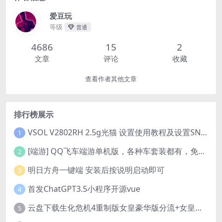
爱豆玩
等级
普通
4686
15
2
文章
评论
收藏
查看作者其他文章
排行榜展示
VSOL V2802RH 2.5g光猫 设置使用教程及设置SN教程-附带稳定固件使用手册等
1
[端游] QQ飞车端游单机版，各种车套装都有，免虚拟机
2
明日方舟一键端 安装后按说明启动即可
3
首发ChatGPT3.5小程序开源vue
4
云盘下载生化危机4重制版女皇豪华版分流+女皇学习补丁+修改器 解压即玩【阿里云盘】
5