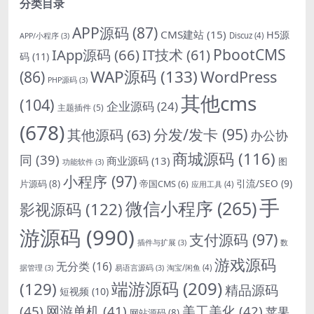
分类目录
APP源码
(87)
CMS建站
(15)
H5源
Discuz
(4)
APP/小程序
(3)
PbootCMS
IApp源码
(66)
IT技术
(61)
码
(11)
WAP源码
(133)
(86)
WordPress
PHP源码
(3)
其他cms
(104)
企业源码
(24)
主题插件
(5)
(678)
分发/发卡
(95)
其他源码
(63)
办公协
商城源码
(116)
同
(39)
商业源码
(13)
图
功能软件
(3)
小程序
(97)
引流/SEO
(9)
片源码
(8)
帝国CMS
(6)
应用工具
(4)
手
微信小程序
(265)
影视源码
(122)
游源码
(990)
支付源码
(97)
插件与扩展
(3)
数
游戏源码
无分类
(16)
淘宝/闲鱼
(4)
据管理
(3)
易语言源码
(3)
端游源码
(209)
(129)
精品源码
短视频
(10)
(45)
网游单机
(41)
美工美化
(42)
苹果
网站源码
(8)