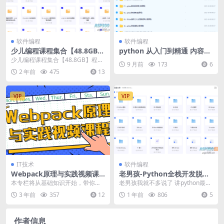
软件编程
软件编程
少儿编程课程集合【48.8GB】
python 从入门到精通 内容比
程序猿
较全 成体系 共含43套课程
少儿编程课程集合【48.8GB】程序
9 月前
173
6
猿 从小就开始培养
2 年前
475
13
VIP
VIP
IT技术
软件编程
Webpack原理与实践视频课
老男孩-Python全栈开发脱产
程
班+课件
本专栏将从基础知识开始，带你建
老男孩我就不多说了 讲python最早
立对Webpack的整体认知，让你掌
的人， 也是公认最好的这次课程，
3 年前
357
12
1 年前
806
5
握自定义和扩展...
非常全，而...
作者信息