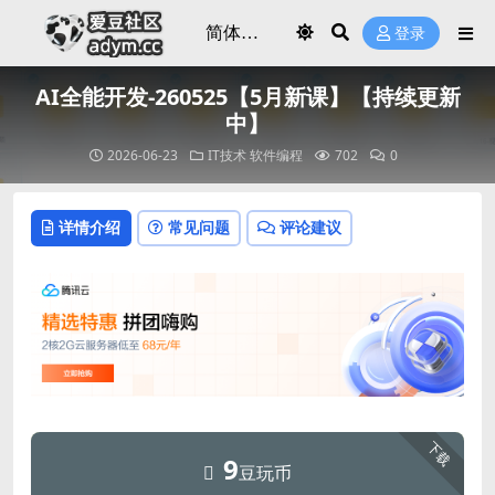
登录
AI全能开发-260525【5月新课】【持续更新
中】
2026-06-23
IT技术
软件编程
702
0
详情介绍
常见问题
评论建议
下载
9
豆玩币