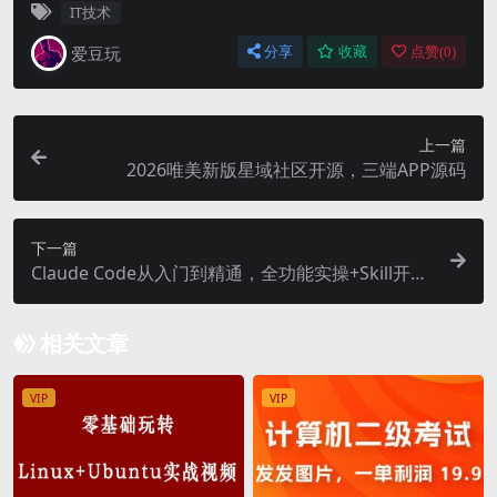
IT技术
爱豆玩
分享
收藏
点赞(
0
)
上一篇
2026唯美新版星域社区开源，三端APP源码
下一篇
Claude Code从入门到精通，全功能实操+Skill开发
+企业级插件
相关文章
VIP
VIP