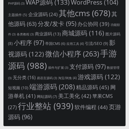
WAP源码
(133)
WordPress
(104)
PHP源码
(3)
其他cms
(678)
其
企业源码
(24)
主题插件
(5)
分发/发卡
(95)
他源码
(63)
办公协同
(39)
功能软
商城源码
(116)
商业源码
(13)
图片源码
件
(3)
各类教程
(3)
影
小程序
(97)
引流/SEO
(9)
(8)
帝国CMS
(6)
应用工具
(4)
手游
微信小程序
(263)
视源码
(122)
源码
(988)
支付源码
(97)
插件与扩展
(3)
数据管理
游戏源码
(122)
无分类
(16)
淘宝/闲鱼
(4)
(3)
易语言源码
(3)
端游源码
(208)
精品源码
(45)
网
短视频
(10)
游单机
(41)
美工美化
(42)
苹果CMS
网站源码
(7)
行业整站
(939)
页游
软件编程
(44)
(27)
源码
(96)