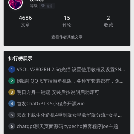
等级
普通
4686
15
2
文章
评论
收藏
查看作者其他文章
排行榜展示
VSOL V2802RH 2.5g光猫 设置使用教程及设置SN教程-附带稳定固件使用手册等
1
[端游] QQ飞车端游单机版，各种车套装都有，免虚拟机
2
明日方舟一键端 安装后按说明启动即可
3
首发ChatGPT3.5小程序开源vue
4
云盘下载生化危机4重制版女皇豪华版分流+女皇学习补丁+修改器 解压即玩【阿里云盘】
5
chatgpt聊天页面源码 typecho博客程序joe主题
6