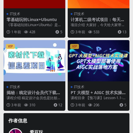
IT技术
IT技术
零基础玩转Linux+Ubuntu
计算机二级考试项目：每天发
发图片，一单利润 19.9（附 2
《零基础玩转Linux+Ubuntu》是一
项目介绍 大家好，今天给大家带来
43G 资料）
套专为Linux初学者设计的课程，
的项目是《一单利润19.9 一天能出
1 年前
428
5
3 年前
533
13
帮...
100单，每...
VIP
VIP
IT技术
IT技术
揭秘：稿定设计会员代下载，
PT 大模型 + AIGC 技术实操
信息差项目
课：GPT 大模型部署使用 AIG
课程介绍 稿定设计会员也是比较热
课程目录 【预习课】Lesson-1.1-G
C 实战落地方案
门的做图网站了，但是会员太贵
PT大模型基本概念； 【预习课】L
3 年前
310
12
3 年前
206
5
了，平常也就偶尔用一...
e...
作者信息
爱豆玩