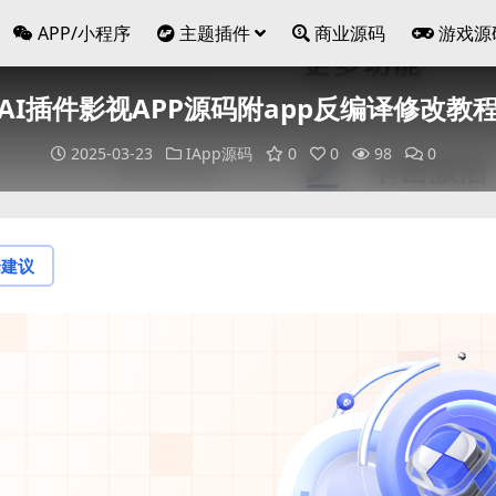
APP/小程序
主题插件
商业源码
游戏源
AI插件影视APP源码附app反编译修改教
2025-03-23
IApp源码
0
0
98
0
论建议