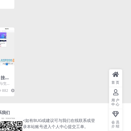
一
 挂售
首页
码 竞
码/竞拍
发定制
HP+前
882
6
HP
+教程
用户
中心
系我们
<
如有BUG或建议可与我们在线联系或登
会员
介绍
录本站账号进入个人中心提交工单。