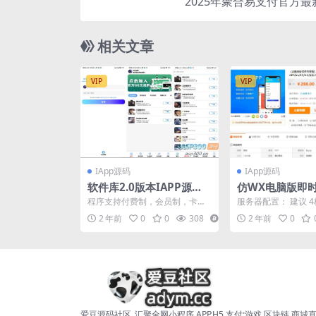
2025年聚合易支付官方
相关文章
VIP
VIP
IApp源码
IApp源码
软件库2.0版本IAPP源码v
仿WX电脑版即时
3+配置教程
天源码/聊天APP/
程序支持付费制，会员制，卡密
服务器配置： 建议 4
H5/安卓/苹果
制，密码制，而且可对接蓝奏
带宽，可以根据业务
2 年前
0
0
308
13
2 年前
0
云。 更新历史： V2.0...
服务器操作系...
爱豆源码社区_汇聚全网小程序,APP,H5,支付;游戏,区块链.商城直