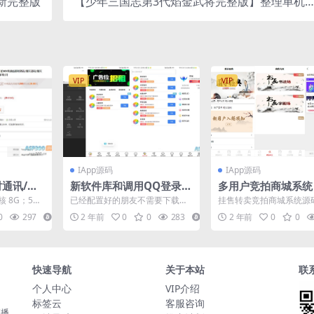
最新完整版
【少年三国志第3代焰金武将完整版】整理单机
键即玩镜像服务端+Linux本地学习手工端+GM后
台
VIP
VIP
IApp源码
IApp源码
通讯/聊
新软件库和调用QQ登录IA
多用户竞拍商城系统
im/PC/
PP源码已修复报错
转卖竞拍商城系统源
核 8G；5M
已经配置好的朋友不需要下载，
挂售转卖竞拍商城系统源
拍系统 竞拍系统开
情况调高。
只需要按照我下方给的代码修复
系统/转拍闪拍系统/后端P
0
297
10
2 年前
0
0
283
3
2 年前
0
0
就行了， 复制这段代码，...
端UNIAPP源...
转拍闪拍系统 后端P
+前端UNIAPP源码
快速导航
关于本站
联
个人中心
VIP介绍
标签云
客服咨询
播,