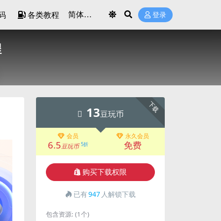
码
各类教程
登录
程
下载
13
豆玩币
会员
永久会员
6.5
免费
5折
豆玩币
购买下载权限
已有
947
人解锁下载
包含资源:
(1个)