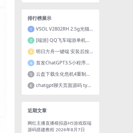
排行榜展示
VSOL V2802RH 2.5g光猫 设置使用教程及设置SN教程-附带稳定固件使用手册等
1
[端游] QQ飞车端游单机版，各种车套装都有，免虚拟机
2
明日方舟一键端 安装后按说明启动即可
3
首发ChatGPT3.5小程序开源vue
4
云盘下载生化危机4重制版女皇豪华版分流+女皇学习补丁+修改器 解压即玩【阿里云盘】
5
chatgpt聊天页面源码 typecho博客程序joe主题
6
近期文章
网红主播直播模拟器H5游戏双端
源码搭建教程
2026年8月7日