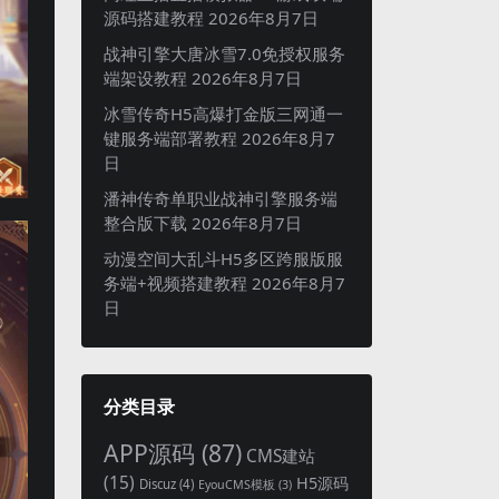
源码搭建教程
2026年8月7日
战神引擎大唐冰雪7.0免授权服务
端架设教程
2026年8月7日
冰雪传奇H5高爆打金版三网通一
键服务端部署教程
2026年8月7
日
潘神传奇单职业战神引擎服务端
整合版下载
2026年8月7日
动漫空间大乱斗H5多区跨服版服
务端+视频搭建教程
2026年8月7
日
分类目录
APP源码
(87)
CMS建站
(15)
H5源码
Discuz
(4)
EyouCMS模板
(3)