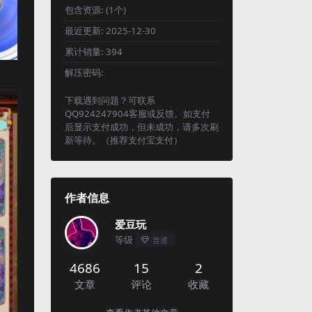
包含资源:
(1个)
最近更新:
2025-12-30
累计销量:
394
解压密码:
下载遇到问题？可联系
QQ924247904客服或反馈。如支付
后显示支付成功，但未成功，请多次刷
新等待。（推荐支付宝支付）
作者信息
爱豆玩
等级
普通
4686
15
2
文章
评论
收藏