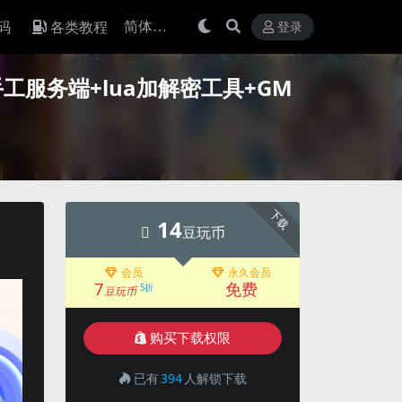
码
各类教程
登录
工服务端+lua加解密工具+GM
下载
14
豆玩币
会员
永久会员
7
免费
5折
豆玩币
购买下载权限
已有
394
人解锁下载