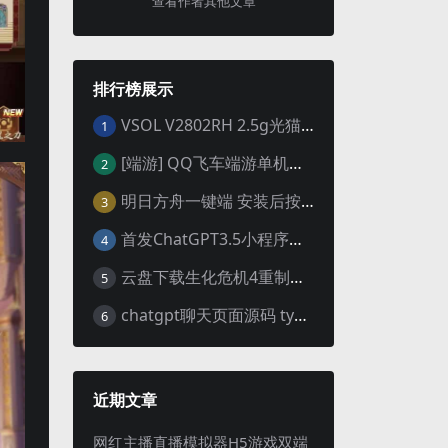
查看作者其他文章
排行榜展示
VSOL V2802RH 2.5g光猫 设置使用教程及设置SN教程-附带稳定固件使用手册等
1
[端游] QQ飞车端游单机版，各种车套装都有，免虚拟机
2
明日方舟一键端 安装后按说明启动即可
3
首发ChatGPT3.5小程序开源vue
4
云盘下载生化危机4重制版女皇豪华版分流+女皇学习补丁+修改器 解压即玩【阿里云盘】
5
chatgpt聊天页面源码 typecho博客程序joe主题
6
近期文章
网红主播直播模拟器H5游戏双端