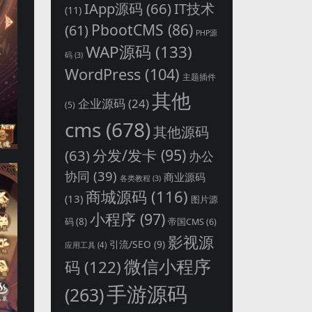
IApp源码
(66)
IT技术
(11)
PbootCMS
(86)
(61)
PHP源
WAP源码
(133)
码
(3)
WordPress
(104)
主题插件
其他
企业源码
(24)
(5)
cms
(678)
其他源码
分发/发卡
(95)
(63)
办公
协同
(39)
商业源码
各类教程
(3)
商城源码
(116)
(13)
图片源
小程序
(97)
码
(8)
帝国CMS
(6)
影视源
引流/SEO
(9)
应用工具
(4)
微信小程序
码
(122)
手游源码
(263)