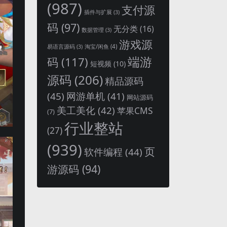
(987)
支付源
插件与扩展
(3)
码
(97)
无分类
(16)
数据管理
(3)
游戏源
淘宝/闲鱼
(4)
易语言源码
(3)
端游
码
(117)
短视频
(10)
源码
(206)
精品源码
(45)
网游单机
(41)
网站源码
美工美化
(42)
苹果CMS
(7)
行业整站
(27)
(939)
页
软件编程
(44)
游源码
(94)