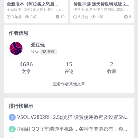
全新版本《阿拉德之怒启
传世手游 逆天传世特戒版 202
程》：3D横版格斗闯关剧情任
5 最新整理 单机一键即玩服务
全新版本《阿拉德之怒启程》：3D
传世手游 逆天传世特戒版 2025 最
务手游，支持安卓和苹果IOS
端 赠 Linux 本地学习手工端 +
横版格斗闯关剧情任务手游，支持
新整理 单机一键即玩服务端 赠 Linu
3 年前
347
10
6 月前
190
8
双端，附带打包Linux服务端
GM 授权物品后台
安卓和苹果IOS双...
x...
作者信息
爱豆玩
等级
普通
4686
15
2
文章
评论
收藏
查看作者其他文章
排行榜展示
VSOL V2802RH 2.5g光猫 设置使用教程及设置SN教程-附带稳定固件使用手册等
1
[端游] QQ飞车端游单机版，各种车套装都有，免虚拟机
2