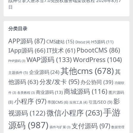
战神引擎大唐冰雪7.0免授权服务端架设教程
2026年8月7
日
分类目录
APP源码
(87)
CMS建站
(15)
H5源码
(11)
Discuz
(4)
PbootCMS
(86)
IApp源码
(66)
IT技术
(61)
WAP源码
(133)
WordPress
(104)
PHP源码
(3)
其他cms
(678)
其
企业源码
(24)
主题插件
(5)
分发/发卡
(95)
他源码
(63)
办公协同
(39)
功能软
商城源码
(116)
商业源码
(13)
图片源码
件
(3)
各类教程
(3)
影
小程序
(97)
引流/SEO
(9)
(8)
帝国CMS
(6)
应用工具
(4)
手游
微信小程序
(263)
视源码
(122)
源码
(987)
支付源码
(97)
插件与扩展
(3)
数据管理