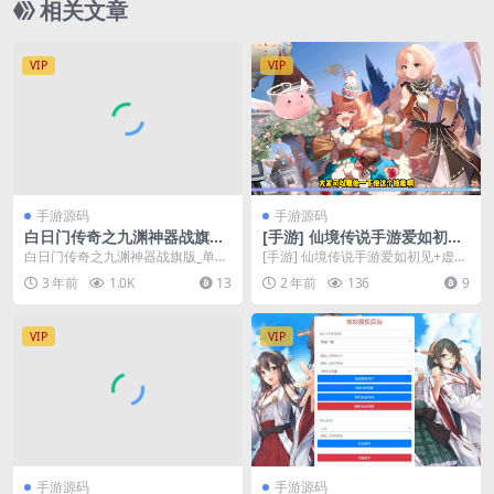
相关文章
VIP
VIP
手游源码
手游源码
白日门传奇之九渊神器战旗版_
[手游] 仙境传说手游爱如初见
单职业传奇手游
+虚拟机单机版+游戏教程
白日门传奇之九渊神器战旗版_单职
[手游] 仙境传说手游爱如初见+虚拟
业传奇手游_Win源码_通用视频教程
机单机版+游戏教程
3 年前
1.0K
13
2 年前
136
9
_时装幻武战...
VIP
VIP
手游源码
手游源码