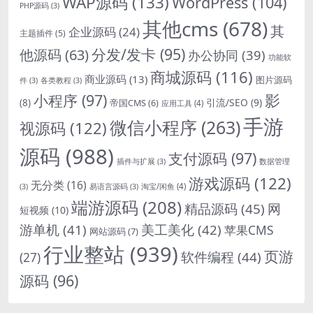
WAP源码
(133)
WordPress
(104)
PHP源码
(3)
其他cms
(678)
其
企业源码
(24)
主题插件
(5)
分发/发卡
(95)
他源码
(63)
办公协同
(39)
功能软
商城源码
(116)
商业源码
(13)
图片源码
件
(3)
各类教程
(3)
影
小程序
(97)
引流/SEO
(9)
(8)
帝国CMS
(6)
应用工具
(4)
手游
微信小程序
(263)
视源码
(122)
源码
(988)
支付源码
(97)
插件与扩展
(3)
数据管理
游戏源码
(122)
无分类
(16)
淘宝/闲鱼
(4)
(3)
易语言源码
(3)
端游源码
(208)
精品源码
(45)
网
短视频
(10)
游单机
(41)
美工美化
(42)
苹果CMS
网站源码
(7)
行业整站
(939)
页游
软件编程
(44)
(27)
源码
(96)