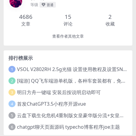
等级
普通
4686
15
2
文章
评论
收藏
查看作者其他文章
排行榜展示
VSOL V2802RH 2.5g光猫 设置使用教程及设置SN教程-附带稳定固件使用手册等
1
[端游] QQ飞车端游单机版，各种车套装都有，免虚拟机
2
明日方舟一键端 安装后按说明启动即可
3
首发ChatGPT3.5小程序开源vue
4
云盘下载生化危机4重制版女皇豪华版分流+女皇学习补丁+修改器 解压即玩【阿里云盘】
5
chatgpt聊天页面源码 typecho博客程序joe主题
6