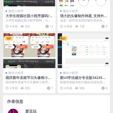
微信小程序
微信小程序
大学生校园社团小程序源码/云
强大的头像制作神器_支持外卖
开发前后端完整代码
CPS等优惠劵小程序源码
大学生校园社团小程序源码，云开
这是一款目前见到比较丰富的头像
发小程序前后端完整代码。 富含
制作小程序 拥有丰富的模板,多种分
4 年前
402
12
4 年前
728
9
了：社团简介、社团招...
类基本大全 支持...
VIP
VIP
微信小程序
微信小程序
国庆新年圣诞节日头像框小程
新UI学法减分专业版34235道
序源码 带流量主广告
题库学法减分专业版小程序源
国庆新年圣诞节日头像框小程序源
新版和老版本的UI都在压缩包里面
码
码带流量主广告 加了很多素材，不
了。 这个是专业版的，而且题库贼
3 年前
895
7
4 年前
909
8
喜欢素材可以自己换...
鸡儿全，百分之9...
作者信息
爱豆玩