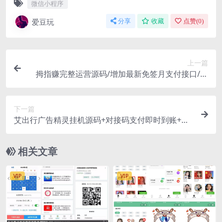
微信小程序
爱豆玩
分享
收藏
点赞(
0
)
上一篇
拇指赚完整运营源码/增加最新免签月支付接口/支
持微信零钱提现秒到帐/带视频搭建教程
下一篇
艾出行广告精灵挂机源码+对接码支付即时到账+充
值系统+推广下级系统+封装app
相关文章
VIP
VIP