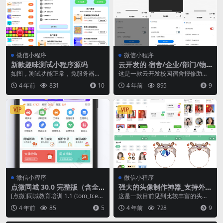
微信小程序
微信小程序
新款趣味测试小程序源码
云开发的 宿舍/企业/部门/物
业故障报修小程序
如图，测试功能正常，免服务器免
这是一款云开发校园宿舍报修助手
域名，设置几个安全域名即可。 安
工具系统微信小程序源码，适用于
4 年前
831
10
4 年前
895
9
全域名及广告位替换...
学校机房、公司设备、...
VIP
VIP
微信小程序
微信小程序
点微同城 30.0 完整版（含全
强大的头像制作神器_支持外卖
部插件）
CPS等优惠劵小程序源码
[点微]同城教育培训 1.1 (tom_tced
这是一款目前见到比较丰富的头像
u) [点微]同城预约 2.0 ...
制作小程序 拥有丰富的模板,多种分
4 年前
85
5
4 年前
728
9
类基本大全 支持...