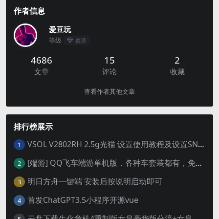
作者信息
爱豆玩
等级
普通
4686
15
2
文章
评论
收藏
查看作者其他文章
排行榜展示
VSOL V2802RH 2.5g光猫 设置使用教程及设置SN教程-附带稳定固件使用手册等
1
[端游] QQ飞车端游单机版，各种车套装都有，免虚拟机
2
明日方舟一键端 安装后按说明启动即可
3
首发ChatGPT3.5小程序开源vue
4
云盘下载生化危机4重制版女皇豪华版分流+女皇学习补丁+修改器 解压即玩【阿里云盘】
5