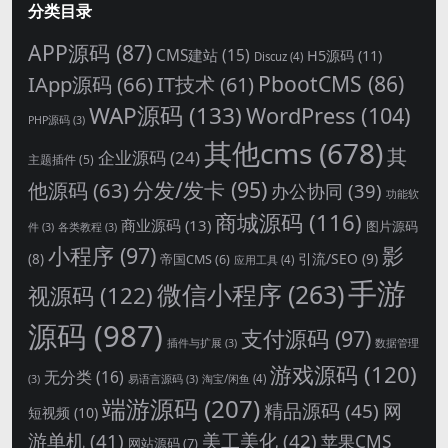
分类目录
APP源码
(87)
CMS建站
(15)
H5源码
(11)
Discuz
(4)
PbootCMS
(86)
IApp源码
(66)
IT技术
(61)
WAP源码
(133)
WordPress
(104)
PHP源码
(3)
其他cms
(678)
其
企业源码
(24)
主题插件
(5)
分发/发卡
(95)
他源码
(63)
办公协同
(39)
功能软
商城源码
(116)
商业源码
(13)
图片源码
件
(3)
各类教程
(3)
影
小程序
(97)
引流/SEO
(9)
(8)
帝国CMS
(6)
应用工具
(4)
手游
微信小程序
(263)
视源码
(122)
源码
(987)
支付源码
(97)
插件与扩展
(3)
数据管理
游戏源码
(120)
无分类
(16)
淘宝/闲鱼
(4)
(3)
易语言源码
(3)
端游源码
(207)
精品源码
(45)
网
短视频
(10)
游单机
(41)
美工美化
(42)
苹果CMS
网站源码
(7)