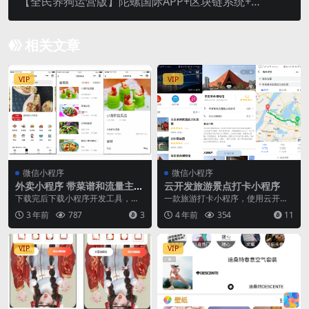
【全民养狗运营版】陀螺国际APP+区块链系统+宠
物养成+挖矿合成+养狗养宠物+算力币+商城版
相关文章
VIP
VIP
微信小程序
微信小程序
外卖小程序 带菜谱和流量主
云开发旅游景点打卡小程序
个人用户可接入
下载完后下载小程序开发工具，这
一款旅游打卡小程序，使用云开发
个工具在登录小程序后台，开发者
技术，taro 构建 主要功能有：景点
3 年前
787
3
4 年前
354
11
选项那里即可下载 然...
列表、景点详...
VIP
VIP