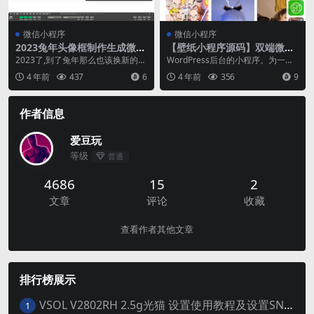
微信小程序
微信小程序
2023兔年头像框制作生成微信
【壁纸小程序源码】双端微信
小程序源码 多模板
抖音小程序
2023了,到了兔年那么也该换新的头
WordPress后台的小程序。为一些
像框拉 今天给大家带来兔年的头像
做壁纸类自媒体的朋友解决变现难
4 年前
437
6
4 年前
356
9
框制作小程序...
的问题，抖音...
作者信息
爱豆玩
等级
普通
4686
15
2
文章
评论
收藏
查看作者其他文章
排行榜展示
VSOL V2802RH 2.5g光猫 设置使用教程及设置SN教程-附带稳定固件使用手册等
1