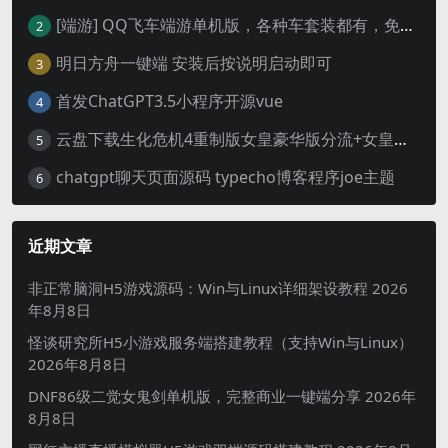
[端游] QQ飞车端游单机版，各种车套装都有，免虚拟机
2
明日方舟一键端 安装后按说明启动即可
3
首发ChatGPT3.5小程序开源vue
4
云盘下载生化危机4重制版女皇豪华版分流+女皇学习补丁+修改器 解压即玩【阿里云盘】
5
chatgpt聊天页面源码 typecho博客程序joe主题
6
近期文章
非正常脑洞H5游戏源码：Win与Linux详细架设教程
2026
年8月8日
怪谈研究所H5小游戏服务端搭建教程（支持Win与Linux）
2026年8月8日
DNF86级二觉女鬼剑单机版，完整商业一键端分享
2026年
8月8日