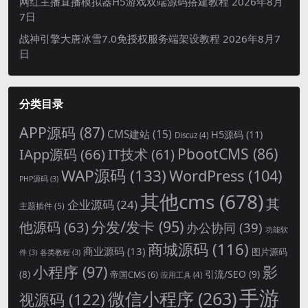
网红主播直播模拟器H5游戏双端源码搭建教程
2026年8月
7日
战神引擎大唐冰雪7.0免授权服务端架设教程
2026年8月7
日
分类目录
APP源码
(87)
CMS建站
(15)
H5源码
(11)
Discuz
(4)
PbootCMS
(86)
IApp源码
(66)
IT技术
(61)
WAP源码
(133)
WordPress
(104)
PHP源码
(3)
其他cms
(678)
其
企业源码
(24)
主题插件
(5)
分发/发卡
(95)
他源码
(63)
办公协同
(39)
功能软
商城源码
(116)
商业源码
(13)
图片源码
件
(3)
各类教程
(3)
影
小程序
(97)
引流/SEO
(9)
(8)
帝国CMS
(6)
应用工具
(4)
手游
微信小程序
(263)
视源码
(122)