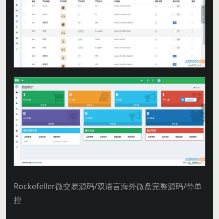
Rockefeller微交易源码/双语言海外微盘完整源码/带单
控