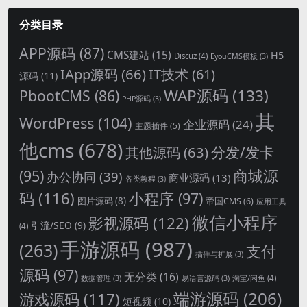
分类目录
APP源码
(87)
CMS建站
(15)
H5
Discuz
(4)
EyouCMS模板
(3)
IApp源码
(66)
IT技术
(61)
源码
(11)
WAP源码
(133)
PbootCMS
(86)
PHP源码
(3)
其
WordPress
(104)
企业源码
(24)
主题插件
(5)
他cms
(678)
分发/发卡
其他源码
(63)
商城源
(95)
办公协同
(39)
商业源码
(13)
各类教程
(3)
码
(116)
小程序
(97)
图片源码
(8)
帝国CMS
(6)
应用工具
微信小程序
影视源码
(122)
引流/SEO
(9)
(4)
手游源码
(987)
(263)
支付
插件与扩展
(3)
源码
(97)
无分类
(16)
淘宝/闲鱼
(4)
数据管理
(3)
易语言源码
(3)
端游源码
(206)
游戏源码
(117)
短视频
(10)