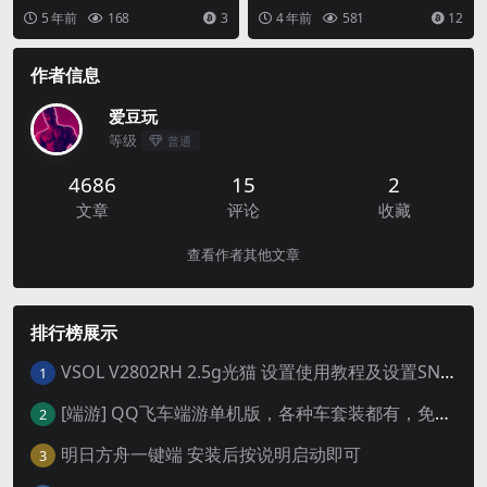
封装，不定时更新不定时修复bu
源码，有兴趣的可以自己研究一
5 年前
168
3
4 年前
581
12
g， 后台可修...
下！ ID:7...
作者信息
爱豆玩
等级
普通
4686
15
2
文章
评论
收藏
查看作者其他文章
排行榜展示
VSOL V2802RH 2.5g光猫 设置使用教程及设置SN教程-附带稳定固件使用手册等
1
[端游] QQ飞车端游单机版，各种车套装都有，免虚拟机
2
明日方舟一键端 安装后按说明启动即可
3