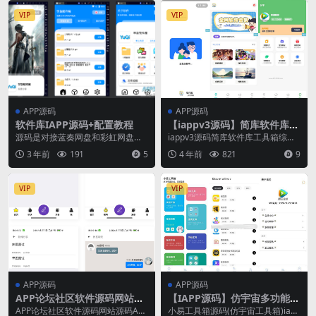
VIP
VIP
APP源码
APP源码
软件库IAPP源码+配置教程
【iappv3源码】简库软件库工
具箱综合源码
源码是对接蓝奏网盘和彩虹网盘
iappv3源码简库软件库工具箱综合
的，有配置教程。
源码，软件直接对接蓝奏云文件
3 年前
191
5
4 年前
821
9
夹，告别烦锁上传...
VIP
VIP
APP源码
APP源码
APP论坛社区软件源码网站源
【IAPP源码】仿宇宙多功能工
码APP封装
具箱源码
APP论坛社区软件源码网站源码APP
小易工具箱源码(仿宇宙工具箱)iapp