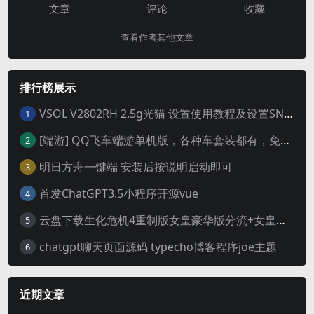
文章
评论
收藏
查看作者其他文章
排行榜展示
VSOL V2802RH 2.5g光猫 设置使用教程及设置SN教程-附带稳定固件使用手册等
1
[端游] QQ飞车端游单机版，各种车套装都有，免虚拟机
2
明日方舟一键端 安装后按说明启动即可
3
首发ChatGPT3.5小程序开源vue
4
云盘下载生化危机4重制版女皇豪华版分流+女皇学习补丁+修改器 解压即玩【阿里云盘】
5
chatgpt聊天页面源码 typecho博客程序joe主题
6
近期文章