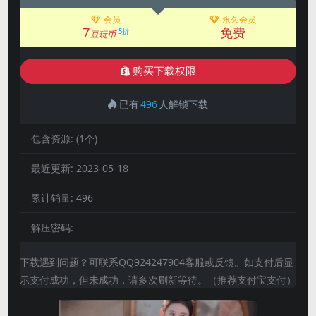
会员
永久会员
7
免费
5折
豆玩币
购买下载权限
已有
496
人解锁下载
包含资源:
(1个)
最近更新:
2023-05-18
累计销量:
496
解压密码:
下载遇到问题？可联系QQ924247904客服或反馈。如支付后显
示支付成功，但未成功，请多次刷新等待。（推荐支付宝支付）