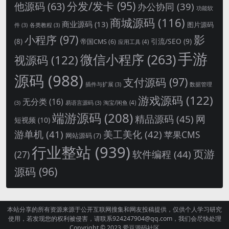
分发/发卡
(95)
他源码
(63)
办公协同
(39)
功能软
商城源码
(116)
商业源码
(13)
图片源码
件
(3)
各类教程
(3)
影
小程序
(97)
引流/SEO
(9)
(8)
帝国CMS
(6)
应用工具
(4)
手游
微信小程序
(263)
视源码
(122)
源码
(988)
支付源码
(97)
插件与扩展
(3)
数据管理
游戏源码
(122)
无分类
(16)
淘宝/闲鱼
(4)
(3)
易语言源码
(3)
端游源码
(208)
精品源码
(45)
网
短视频
(10)
游单机
(41)
美工美化
(42)
苹果CMS
网站源码
(7)
行业整站
(939)
页游
软件编程
(44)
(27)
源码
(96)
本站分享的所有资源来源于公开互联网搜集和网友投稿提供，仅供个人学习研究
使用，若发现您的权利被侵害，请联系924247904@qq.com，我们会尽快处理
Copyright © 2023
爱豆源码社区