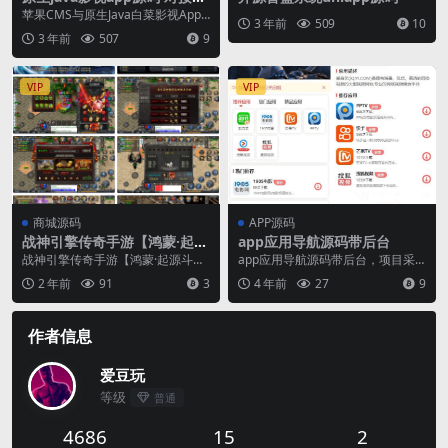
果cms
苹果CMS与原生Java白菜影视App
3 年前
509
10
源码是一款功能强大的影视应用程
3 年前
507
9
序， 支持画...
VIP
VIP
商城源码
APP源码
战神引擎传奇手游【鸿蒙·起源
app应用导航源码带后台
斗罗冰雪单职业第三版】最新
战神引擎传奇手游【鸿蒙·起源斗罗
app应用导航源码带后台，项目采
整理Win一键服务端+GM后台
冰雪单职业第三版】最新整理Win
用前后端分离模式（vue+express+
2 年前
91
3
4 年前
27
9
+安卓苹果双端+详细搭建教程
一键服务端+GM...
mys...
+视频教程
作者信息
爱豆玩
等级
普通
4686
15
2