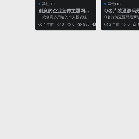
其他cms
其他cms
创意的企业宣传主题网站
Q名片装逼源码最
HTML模板
名片满级会员装
一款创意多用途的个人投资组
Q名片装逼源码最新
合，企业案例介绍展示HTML响
多默认账号，保存素
4 年前
0
0
895
6
2 年前
0
应式模板。基于Boots...
个性名片-选择大图模板