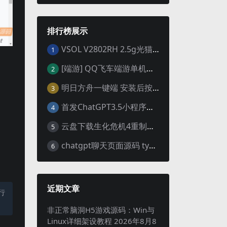
排行榜展示
VSOL V2802RH 2.5g光猫 设置使用教程及设置SN教程-附带稳定固件使用手册等
1
[端游] QQ飞车端游单机版，各种车套装都有，免虚拟机
2
明日方舟一键端 安装后按说明启动即可
3
首发ChatGPT3.5小程序开源vue
4
云盘下载生化危机4重制版女皇豪华版分流+女皇学习补丁+修改器 解压即玩【阿里云盘】
5
chatgpt聊天页面源码 typecho博客程序joe主题
6
近期文章
行
非正常脑洞H5游戏源码：Win与
Linux详细架设教程
2026年8月8