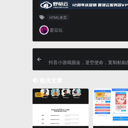
HTML单页
爱豆玩
抖音小游戏掘金，逆空使命，复制粘贴
最高日入 4000+，一部手
相关文章
VIP
VIP