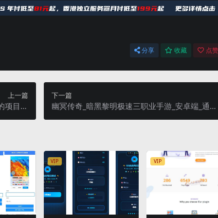
分享
收藏
点赞
上一篇
下一篇
的项目，
幽冥传奇_暗黑黎明极速三职业手游_安卓端_通用
机即可上手
视频教程_GM充值物品后台
VIP
VIP