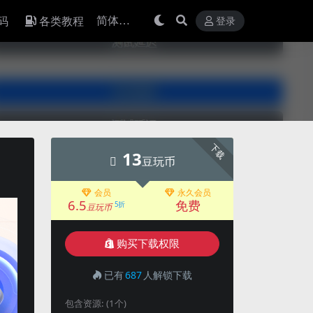
码
各类教程
登录
下载
13
豆玩币
会员
永久会员
6.5
免费
5折
豆玩币
购买下载权限
已有
687
人解锁下载
包含资源:
(1个)