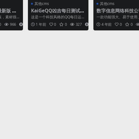
其他cms
其他cms
新版 QQ
KaiGeQQ凶吉每日测试炫
数字信息网络科技公
x助手源码
酷科技版源码
网静态html模板
版，素材很
这是一个科技风格的QQ每日运势
一款功能强大、易于使用
材去选择QQ
测试网页应用，采用科技风设计
可定制的SEO友好多用途
0
966
7
1 年前
0
0
327
9
4 年前
0
0
...
科技风格的界面风格，...
响应式多用途的公司业务..