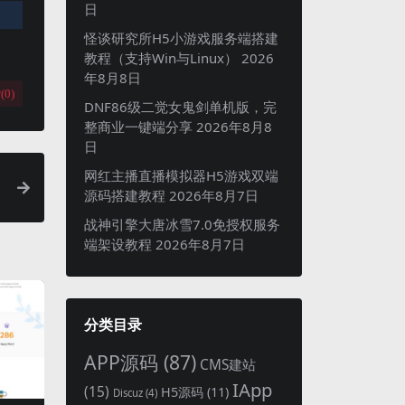
日
怪谈研究所H5小游戏服务端搭建
教程（支持Win与Linux）
2026
年8月8日
(
0
)
DNF86级二觉女鬼剑单机版，完
整商业一键端分享
2026年8月8
日
网红主播直播模拟器H5游戏双端
源码搭建教程
2026年8月7日
战神引擎大唐冰雪7.0免授权服务
端架设教程
2026年8月7日
分类目录
APP源码
(87)
CMS建站
IApp
(15)
H5源码
(11)
Discuz
(4)