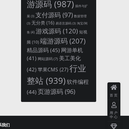
游源码
(987)
插件与扩
支付源码
(97)
展
(3)
数据管理
无分类
(16)
淘宝/闲
(3)
易语言源码
(3)
游戏源码
(120)
短视
鱼
(4)
端游源码
(207)
频
(10)
精品源码
(45)
网游单机
(41)
美工美化
网站源码
(7)
行业
(42)
苹果CMS
(27)
整站
(939)
软件编程
页游源码
(96)
(44)
首页
用户
中心
系我们