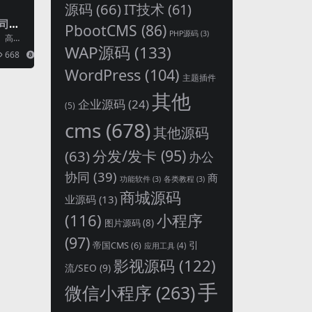
源码
(66)
IT技术
(61)
司官
PbootCMS
(86)
PHP源码
(3)
、高度
WAP源码
(133)
模板。
668
14
.
WordPress
(104)
主题插件
其他
企业源码
(24)
(5)
cms
(678)
其他源码
分发/发卡
(95)
(63)
办公
协同
(39)
商
功能软件
(3)
各类教程
(3)
商城源码
业源码
(13)
(116)
小程序
图片源码
(8)
(97)
引
帝国CMS
(6)
应用工具
(4)
影视源码
(122)
流/SEO
(9)
手
微信小程序
(263)