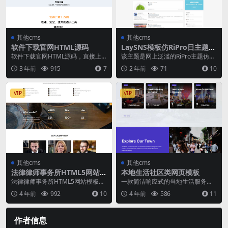
其他cms
其他cms
软件下载官网HTML源码
LaySNS模板仿RiPro日主题素
材源码资源下载响应式CMS模
软件下载官网HTML源码，直接上
该主题是网上泛滥的RiPro主题仿制
板
传到服务器解压缩即可访问,或者用
而成的laysns模板，原主题是很强
3 年前
915
7
2 年前
71
10
本地浏览器打开访...
大的， ...
VIP
VIP
其他cms
其他cms
法律律师事务所HTML5网站模
本地生活社区类网页模板
板
法律律师事务所HTML5网站模板是
一款简洁响应式的当地生活服务介
一款适合从事法律咨询服务的HTM
绍，政府社区服务网站模板html下
4 年前
992
10
4 年前
586
11
L5律师事务所...
载。 ...
作者信息