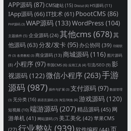
APP源码
(87)
CMS建站
(15)
H5源码
(11)
Discuz
(4)
PbootCMS
(86)
IApp源码
(66)
IT技术
(61)
WAP源码
(133)
WordPress
(104)
PHP源码
(3)
其他cms
(678)
其
企业源码
(24)
主题插件
(5)
分发/发卡
(95)
他源码
(63)
办公协同
(39)
功能软
商城源码
(116)
商业源码
(13)
图片源码
件
(3)
各类教程
(3)
影
小程序
(97)
引流/SEO
(9)
(8)
帝国CMS
(6)
应用工具
(4)
手游
微信小程序
(263)
视源码
(122)
源码
(987)
支付源码
(97)
插件与扩展
(3)
数据管理
游戏源码
(120)
无分类
(16)
淘宝/闲鱼
(4)
(3)
易语言源码
(3)
端游源码
(207)
精品源码
(45)
网
短视频
(10)
游单机
(41)
美工美化
(42)
苹果CMS
网站源码
(7)
行业整站
(939)
页
软件编程
(44)
(27)