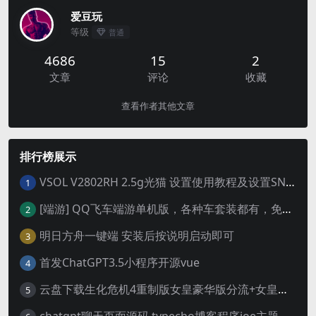
爱豆玩
等级
普通
4686
15
2
文章
评论
收藏
查看作者其他文章
排行榜展示
VSOL V2802RH 2.5g光猫 设置使用教程及设置SN教程-附带稳定固件使用手册等
1
[端游] QQ飞车端游单机版，各种车套装都有，免虚拟机
2
明日方舟一键端 安装后按说明启动即可
3
首发ChatGPT3.5小程序开源vue
4
云盘下载生化危机4重制版女皇豪华版分流+女皇学习补丁+修改器 解压即玩【阿里云盘】
5