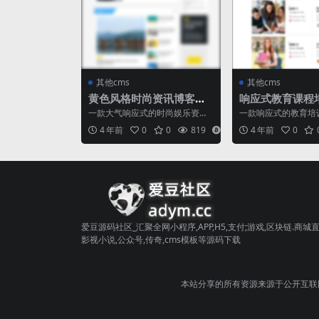
其他cms
其他cms
黄色风格时尚资讯博客网
响应式教育课程
站静态HTML模板
类官网静态htm
一款大气响应式的时尚娱乐资
一款响应式的教育培
讯，新闻杂志博客网站模板。此
理系统HTML5模板，
4 年前
0
0
819
6
4 年前
0
模板非常适合任何博客/杂志...
页面和4个主页。培...
爱豆源码社区_汇聚全网小程序,APP,H5,支付;游戏,区块链.商城直
影视小说,公众号,传奇,cms模板等源码下载
本站分享的所有资源来源于公开互联网