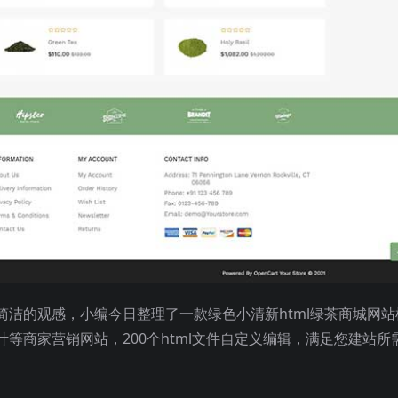
洁的观感，小编今日整理了一款绿色小清新html绿茶商城网站
等商家营销网站，200个html文件自定义编辑，满足您建站所