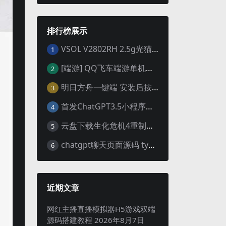
排行榜展示
VSOL V2802RH 2.5g光猫 设置使用教程及设置SN教程-附带稳定固件使用手册等
1
[端游] QQ飞车端游单机版，各种车套装都有，免虚拟机
2
明日方舟一键端 安装后按说明启动即可
3
首发ChatGPT3.5小程序开源vue
4
云盘下载生化危机4重制版女皇豪华版分流+女皇学习补丁+修改器 解压即玩【阿里云盘】
5
chatgpt聊天页面源码 typecho博客程序joe主题
6
近期文章
网红主播直播模拟器H5游戏双端
源码搭建教程
2026年8月7日