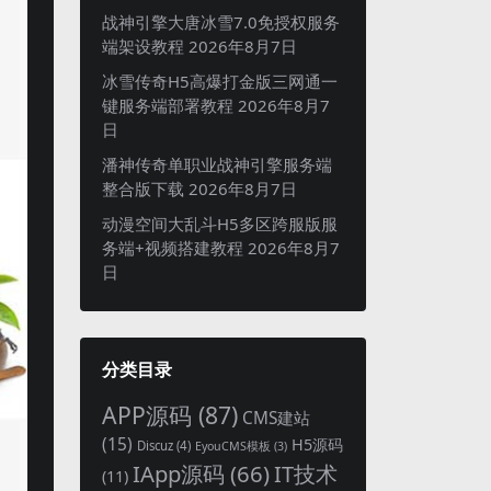
战神引擎大唐冰雪7.0免授权服务
端架设教程
2026年8月7日
冰雪传奇H5高爆打金版三网通一
键服务端部署教程
2026年8月7
日
潘神传奇单职业战神引擎服务端
整合版下载
2026年8月7日
动漫空间大乱斗H5多区跨服版服
务端+视频搭建教程
2026年8月7
日
分类目录
APP源码
(87)
CMS建站
(15)
H5源码
Discuz
(4)
EyouCMS模板
(3)
IApp源码
(66)
IT技术
(11)