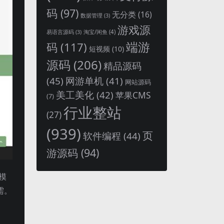
码
(97)
无分类
(16)
数据管理
(3)
游戏源
淘宝/闲鱼
(4)
易语言源码
(3)
端游
码
(117)
短视频
(10)
源码
(206)
精品源码
(45)
网游单机
(41)
网站源码
美工美化
(42)
苹果CMS
(7)
行业整站
(27)
(939)
页
软件编程
(44)
游源码
(94)
模
需。