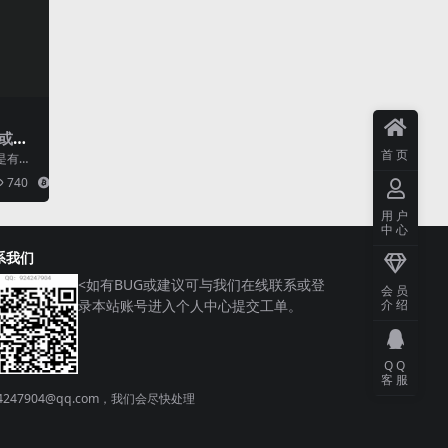
或小
首页
是有自
纯的发
740
6
..
用户
中心
系我们
<
如有BUG或建议可与我们在线联系或登
会员
录本站账号进入个人中心提交工单。
介绍
QQ
客服
904@qq.com，我们会尽快处理