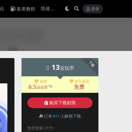
码
各类教程
登录
下载
13
豆玩币
会员
永久会员
6.5
免费
5折
豆玩币
购买下载权限
已有
411
人解锁下载
包含资源:
(1个)