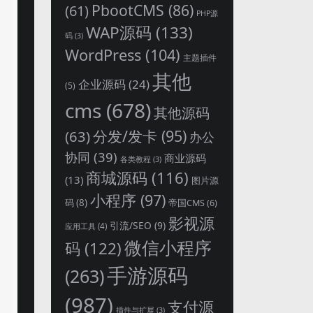
PbootCMS
(86)
(61)
PHP源
WAP源码
(133)
码
(3)
WordPress
(104)
主题插件
其他
企业源码
(24)
(5)
cms
(678)
其他源码
分发/发卡
(95)
(63)
办公
协同
(39)
商业源码
各类教程
(3)
商城源码
(116)
(13)
图片源
小程序
(97)
码
(8)
帝国CMS
(6)
影视源
引流/SEO
(9)
应用工具
(4)
微信小程序
码
(122)
手游源码
(263)
(987)
支付源
插件与扩展
(3)