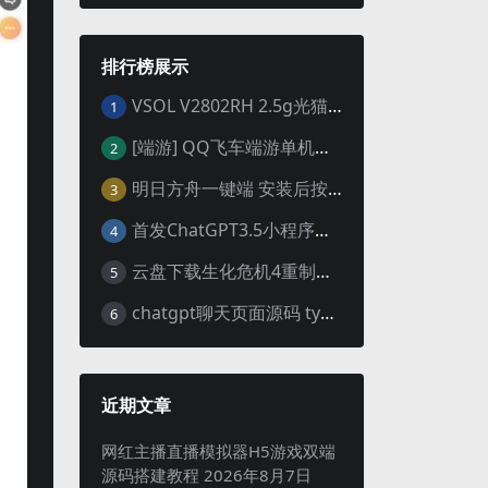
排行榜展示
VSOL V2802RH 2.5g光猫 设置使用教程及设置SN教程-附带稳定固件使用手册等
1
[端游] QQ飞车端游单机版，各种车套装都有，免虚拟机
2
明日方舟一键端 安装后按说明启动即可
3
首发ChatGPT3.5小程序开源vue
4
云盘下载生化危机4重制版女皇豪华版分流+女皇学习补丁+修改器 解压即玩【阿里云盘】
5
chatgpt聊天页面源码 typecho博客程序joe主题
6
近期文章
网红主播直播模拟器H5游戏双端
源码搭建教程
2026年8月7日