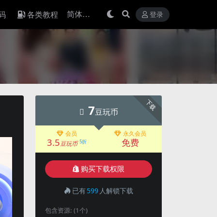
码
各类教程
登录
下载
7
豆玩币
会员
永久会员
3.5
免费
5折
豆玩币
购买下载权限
已有
599
人解锁下载
包含资源:
(1个)