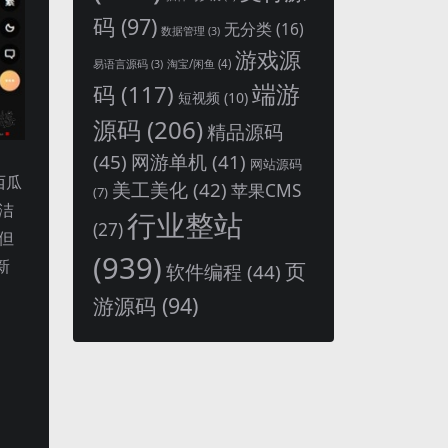
码
(97)
无分类
(16)
数据管理
(3)
游戏源
淘宝/闲鱼
(4)
易语言源码
(3)
端游
码
(117)
短视频
(10)
源码
(206)
精品源码
(45)
网游单机
(41)
网站源码
西瓜
美工美化
(42)
苹果CMS
(7)
洁
行业整站
(27)
但
(939)
新
页
软件编程
(44)
游源码
(94)