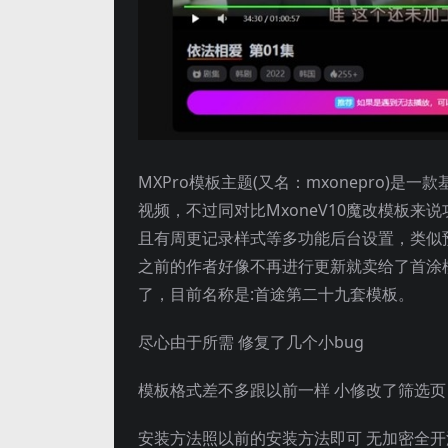
MXPro模板主题(又名：mxonepro)
视频，不过同对比MxoneV10魔改模板
且有周更记录样式等多功能后台设置，类似预
之前的作者好像不再进行更新就卖给了首涂
了，目前名称是:首途第二十九套模板。
尽心由于所需 修复了几个小bug
模板格式差不多跟以前一样 小修改了筛选页
安装方法照以前的安装方法即可 无加密全开