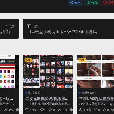
分享
收藏
点赞
上一篇
下一篇
程序源码
阿里云盘手机网页版H5+CSS3页面源码
程序源码
VIP
VIP
影视源码
苹果CMS
老王版本
二次元影视源码/视频源
苹果CMS超级播放
导航模版
码/苹果cms-v10版本/带
版V1.0.8：无需授
，基于老王版
二次元影视源码/视频源码/苹果c
超级播放器专业版v1.0.8
采集规则/完美运营版
密
持批量检查网
ms-v10版本/带采集规则/完美运
ms用户用的最多，内置
0
349
8
2 年前
0
0
124
4
3 年前
0
0
.
营版 一键部...
播放器，支持各...