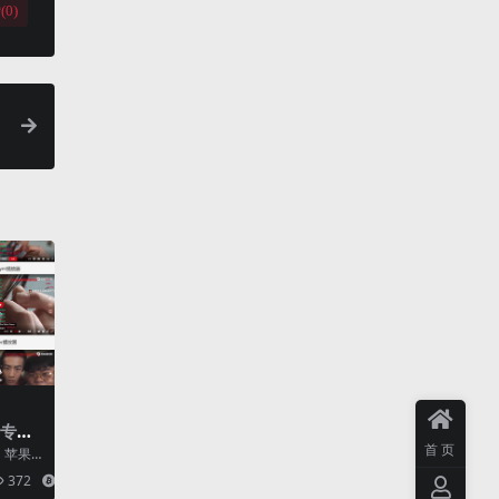
(
0
)
器专业
首页
权和加
，苹果c
六大主流
372
8