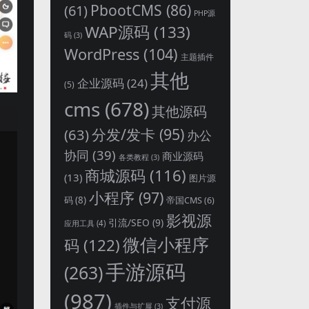
PbootCMS
(86)
(61)
PHP源
WAP源码
(133)
码
(3)
WordPress
(104)
主题插件
其他
企业源码
(24)
(5)
cms
(678)
其他源码
分发/发卡
(95)
(63)
办公
协同
(39)
商业源码
各类教程
(3)
商城源码
(116)
(13)
图片源
小程序
(97)
码
(8)
帝国CMS
(6)
影视源
引流/SEO
(9)
应用工具
(4)
微信小程序
码
(122)
手游源码
(263)
(987)
支付源
插件与扩展
(3)