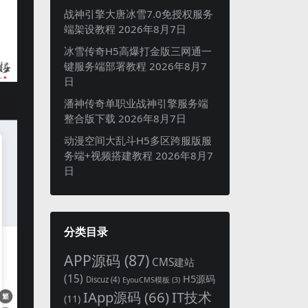
战神引擎大唐冰雪7.0免授权服务
端架设教程
2026年8月7日
冰雪传奇H5高爆打金版三网通一
键服务端部署教程
2026年8月7
日
潘神传奇单职业战神引擎服务端
整合版下载
2026年8月7日
动漫空间大乱斗H5多区跨服版服
务端+视频搭建教程
2026年8月7
日
分类目录
APP源码
(87)
CMS建站
(15)
H5源码
Discuz
(4)
EyouCMS模板
(3)
IApp源码
(66)
IT技术
(11)