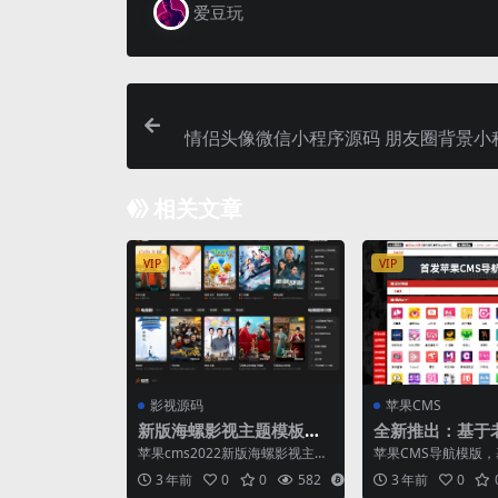
爱豆玩
情侣头像微信小程序源码 朋友圈背景小
动态壁纸微信小
相关文章
VIP
VIP
影视源码
苹果CMS
新版海螺影视主题模板M
全新推出：基于
3.1全解密版本多功能苹果
苹果CMS开发的
苹果cms2022新版海螺影视主题
苹果CMS导航模版
CMSv10自适应主题
M3.1版本，这个主题我挺喜欢
本苹果cms开发 支
3 年前
0
0
582
6
3 年前
0
的，之前也有朋友...
址等等，有能力的可..