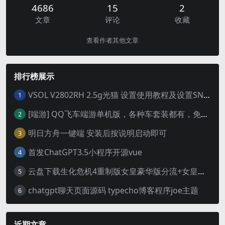
4686
15
2
文章
评论
收藏
查看作者其他文章
排行榜展示
VSOL V2802RH 2.5g光猫 设置使用教程及设置SN教程-附带稳定固件使用手册等
1
[端游] QQ飞车端游单机版，各种车套装都有，免虚拟机
2
明日方舟一键端 安装后按说明启动即可
3
首发ChatGPT3.5小程序开源vue
4
云盘下载生化危机4重制版女皇豪华版分流+女皇学习补丁+修改器 解压即玩【阿里云盘】
5
chatgpt聊天页面源码 typecho博客程序joe主题
6
近期文章