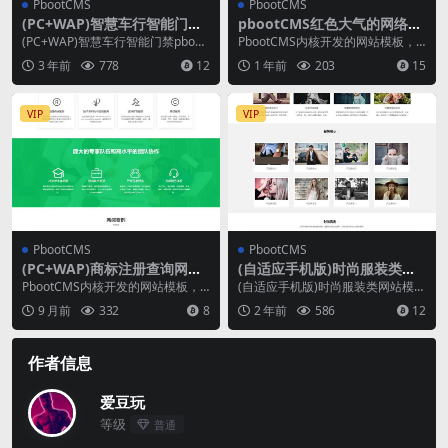
PbootCMS
PbootCMS
(PC+WAP)智慧车行智能门禁
pbootCMS红色大气的网络建
pbootcms网站模板 智能科技
站公司网站模板(自适应手机
(PC+WAP)智慧车行智能门禁pboot
PbootCMS内核开发的网站模板，
公司网站源码
端)
cms网站模板 智能科技公司网站源
该模板适用于网络公司网站、建站
3 年前
778
12
1 年前
203
15
码下...
公司网站等企业...
VIP
VIP
PbootCMS
PbootCMS
(PC+WAP)商标注册查询网站
(自适应手机版)时尚服装类网
模板 专利申请网站源码
站模板 服装服饰网站源码
PbootCMS内核开发的网站模板，
(自适应手机版)时尚服装类网站模板
该模板适用于商标注册网站、专利
服装服饰网站源码下载 PbootCMS
9 月前
332
8
2 年前
586
12
申请网站等企业...
内核开...
作者信息
爱豆玩
等级
普通