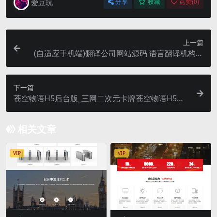
爱豆玩
分享
收藏
点赞(
0
)
上一篇
(自适应手机端)翻译公司网站源码 语言翻译机构类
网站pbootcms模板
下一篇
苍空物语H5后台版_三网二次元卡牌苍空物语H5后
台版_VM一键端+Linux学习手工端
相关文章
VIP
VIP