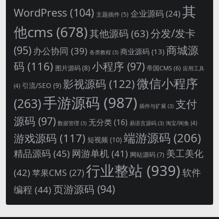
其
WordPress
(104)
企业源码
(24)
主题插件
(5)
他cms
(678)
分发/发卡
其他源码
(63)
商城源
(95)
办公协同
(39)
商业源码
(13)
各类教程
(3)
码
(116)
小程序
(97)
图片源码
(8)
帝国CMS
(6)
应用工具
微信小程序
影视源码
(122)
引流/SEO
(9)
(4)
手游源码
(987)
(263)
支付
插件与扩展
(3)
源码
(97)
无分类
(16)
淘宝/闲鱼
(4)
数据管理
(3)
易语言源码
(3)
端游源码
(206)
游戏源码
(117)
短视频
(10)
精品源码
(45)
网游单机
(41)
美工美化
网站源码
(7)
行业整站
(939)
(42)
软件
苹果CMS
(27)
页游源码
(94)
编程
(44)