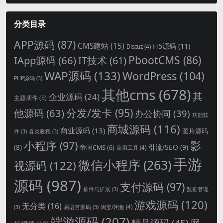
分类目录
APP源码
(87)
CMS建站
(15)
H5源码
(11)
Discuz
(4)
PbootCMS
(86)
IApp源码
(66)
IT技术
(61)
WAP源码
(133)
WordPress
(104)
PHP源码
(3)
其他cms
(678)
其
企业源码
(24)
主题插件
(5)
分发/发卡
(95)
他源码
(63)
办公协同
(39)
功能软
商城源码
(116)
商业源码
(13)
图片源码
件
(3)
各类教程
(3)
影
小程序
(97)
引流/SEO
(9)
(8)
帝国CMS
(6)
应用工具
(4)
手游
微信小程序
(263)
视源码
(122)
源码
(987)
支付源码
(97)
插件与扩展
(3)
数据管理
游戏源码
(120)
无分类
(16)
淘宝/闲鱼
(4)
(3)
易语言源码
(3)
端游源码
(207)
网