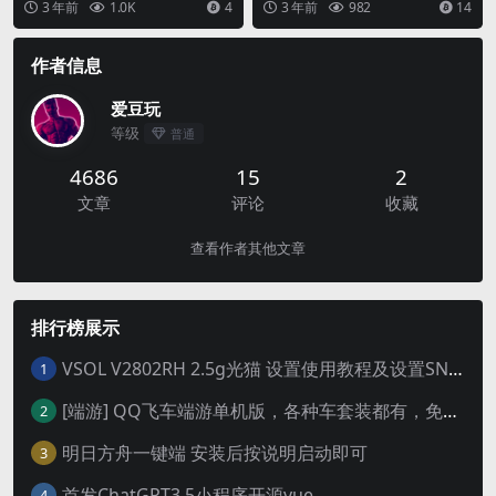
3 年前
1.0K
4
3 年前
982
14
等企业，当然其...
源码...
作者信息
爱豆玩
等级
普通
4686
15
2
文章
评论
收藏
查看作者其他文章
排行榜展示
VSOL V2802RH 2.5g光猫 设置使用教程及设置SN教程-附带稳定固件使用手册等
1
[端游] QQ飞车端游单机版，各种车套装都有，免虚拟机
2
明日方舟一键端 安装后按说明启动即可
3
首发ChatGPT3.5小程序开源vue
4