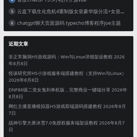
云盘下载生化危机4重制版女皇豪华版分流+女皇学习补丁+修改器 解压即玩【阿里云盘】
5
chatgpt聊天页面源码 typecho博客程序joe主题
6
近期文章
非正常脑洞H5游戏源码：Win与Linux详细架设教程
2026
年8月8日
怪谈研究所H5小游戏服务端搭建教程（支持Win与Linux）
2026年8月8日
DNF86级二觉女鬼剑单机版，完整商业一键端分享
2026年
8月8日
网红主播直播模拟器H5游戏双端源码搭建教程
2026年8月
7日
战神引擎大唐冰雪7.0免授权服务端架设教程
2026年8月7
日