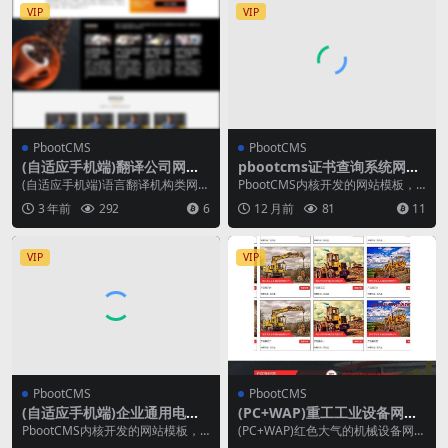
VIP
VIP
PbootCMS
PbootCMS
(自适应手机端)翻译公司网站
pbootcms证书查询系统网站
源码 语言翻译机构类网站pbo
模板,资质授权查询系统（自适
(自适应手机端)语言翻译机构类网站
PbootCMS内核开发的网站模板，
otcms模板
应手机端）
pbootcms模板 翻译公司网站源码
该模板适用于证书查询系统网站等
3 年前
292
6
12 月前
81
11
下载 P...
企业，当然其他...
VIP
VIP
PbootCMS
PbootCMS
(自适应手机端)企业通用电子
(PC+WAP)重工工业设备网站
产品外贸网站源码 英文外贸p
源码 红色大气的机械设备网站
PbootCMS内核开发的网站模板，
(PC+WAP)红色大气的机械设备网站
bootcms模板
pbootcms模板
该模板适用于英文网站、外贸网站
pbootcms模板 重工工业设备网站