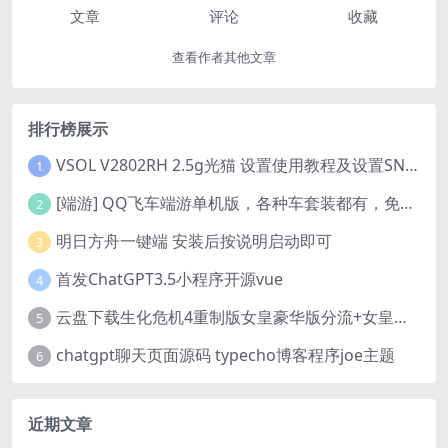
文章
评论
收藏
查看作者其他文章
排行榜展示
VSOL V2802RH 2.5g光猫 设置使用教程及设置SN教程-附带稳定固件使用手册等
1
[端游] QQ飞车端游单机版，各种车套装都有，免虚拟机
2
明日方舟一键端 安装后按说明启动即可
3
首发ChatGPT3.5小程序开源vue
4
云盘下载生化危机4重制版女皇豪华版分流+女皇学习补丁+修改器 解压即玩【阿里云盘】
5
chatgpt聊天页面源码 typecho博客程序joe主题
6
近期文章