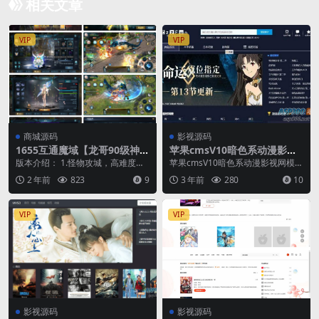
相关文章
VIP
VIP
商城源码
影视源码
1655互通魔域【龙哥90级神火
苹果cmsV10暗色系动漫影视
龙年宠全特效挖宝地图终极
网站模板无限制版
版本介绍： 1.怪物攻城，高难度版
苹果cmsV10暗色系动漫影视网模板
版】最新整理Win系半手工服
本，高挑战，支持两种专属技能！
带留言、会员中心、评论等功能这
2 年前
823
9
3 年前
280
10
务端+本地验证+本地注册+全
2.轮回之剑，...
苹果cmsv...
套工具+详细搭建教程
VIP
VIP
影视源码
影视源码