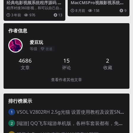
经典电影视频系统程序源码 影
MacCMSPro视频影视系统源
视网站源码 程序对接360影视
码 含9套模板
程序对接360影视，和可以自己自
8 月前
158
9
自定义苹果cms资源站接口
定义苹果cms资源站接口，程序后
3 年前
976
13
端采用layui...
作者信息
爱豆玩
等级
普通
4686
15
2
文章
评论
收藏
查看作者其他文章
排行榜展示
VSOL V2802RH 2.5g光猫 设置使用教程及设置SN教程-附带稳定固件使用手册等
1
[端游] QQ飞车端游单机版，各种车套装都有，免虚拟机
2