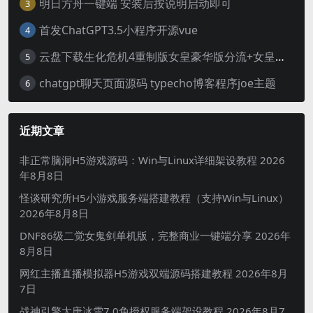
明日方舟一键端 安装后按说明启动即可
3
首发ChatGPT3.5小程序开源vue
4
云盘下载生化危机4重制版女皇豪华版分流+女皇学习补丁+修改器 解压即玩【阿里云盘】
5
chatgpt聊天页面源码 typecho博客程序joe主题
6
近期文章
非正常脑洞H5游戏源码：Win与Linux详细架设教程
2026
年8月8日
怪谈研究所H5小游戏服务端搭建教程（支持Win与Linux）
2026年8月8日
DNF86级二觉女鬼剑单机版，完整商业一键端分享
2026年
8月8日
网红主播直播模拟器H5游戏双端源码搭建教程
2026年8月
7日
战神引擎大唐冰雪7.0免授权服务端架设教程
2026年8月7