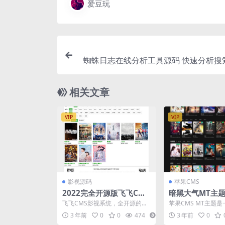
爱豆玩
蜘蛛日志在线分析工具源码 快速分析搜
络爬虫
相关文章
VIP
VIP
影视源码
苹果CMS
2022完全开源版飞飞CMS
暗黑大气MT主题
影视系统/自带付费点播/
版适用于苹果CMS
飞飞CMS影视系统，全开源的一
苹果CMS MT主题
自带采集/无需购买播放
款影视网站系统，带有VIP会员中
的主题，适用于苹果CM
3 年前
0
0
474
14
3 年前
0
心，支持付费点播，...
暗黑大气风格。...
器/对接免签约支付接口