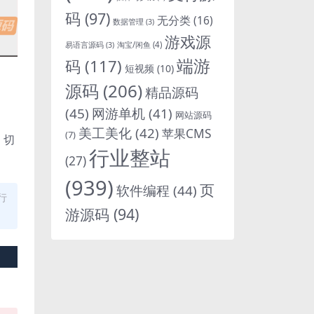
码
(97)
无分类
(16)
数据管理
(3)
游戏源
淘宝/闲鱼
(4)
易语言源码
(3)
端游
码
(117)
短视频
(10)
源码
(206)
精品源码
(45)
网游单机
(41)
网站源码
美工美化
(42)
苹果CMS
(7)
，切
行业整站
(27)
(939)
页
软件编程
(44)
行
游源码
(94)