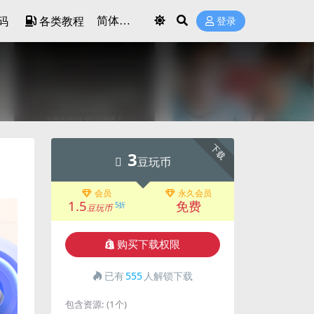
码
各类教程
登录
下载
3
豆玩币
会员
永久会员
1.5
免费
5折
豆玩币
购买下载权限
已有
555
人解锁下载
包含资源:
(1个)