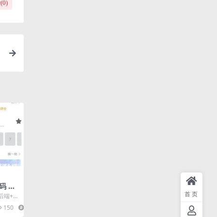
(
0
)
码 可
建教程
首页
后端+a
里，搭
150
14