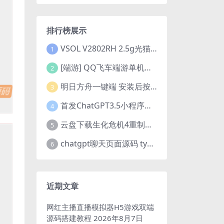
排行榜展示
VSOL V2802RH 2.5g光猫 设置使用教程及设置SN教程-附带稳定固件使用手册等
1
[端游] QQ飞车端游单机版，各种车套装都有，免虚拟机
2
明日方舟一键端 安装后按说明启动即可
3
首发ChatGPT3.5小程序开源vue
4
云盘下载生化危机4重制版女皇豪华版分流+女皇学习补丁+修改器 解压即玩【阿里云盘】
5
chatgpt聊天页面源码 typecho博客程序joe主题
6
近期文章
网红主播直播模拟器H5游戏双端
源码搭建教程
2026年8月7日