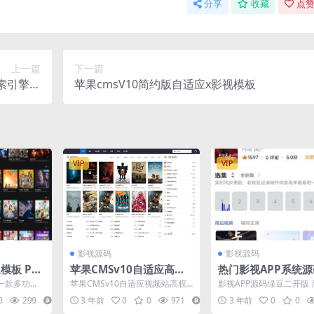
分享
收藏
点赞
上一篇
下一篇
索引擎网
苹果cmsV10简约版自适应x影视模板
抓取记录
VIP
VIP
影视源码
影视源码
模板 PC
苹果CMSv10自适应高权
热门影视APP系统源
 V10
重模板源码
二开 后端+app+搭
是一款多功能
苹果CMSv10自适应视频站高权
影视APP源码绿豆二开版 
S V10的
重模板，图文丰富提升百度SE
pp+搭建教程都在压缩包
0
299
6
3 年前
0
0
971
3
3 年前
0
0
O，安装好苹果cms...
建步骤和绿豆一样...