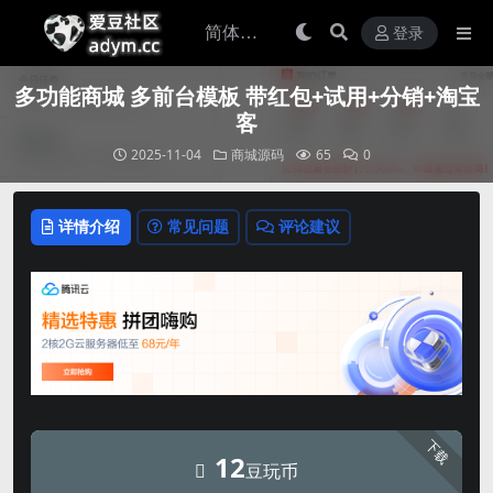
登录
多功能商城 多前台模板 带红包+试用+分销+淘宝
客
2025-11-04
商城源码
65
0
详情介绍
常见问题
评论建议
下载
12
豆玩币