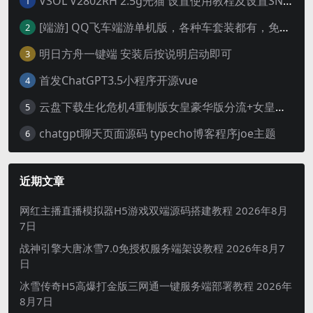
VSOL V2802RH 2.5g光猫 设置使用教程及设置SN教程-附带稳定固件使用手册等
1
[端游] QQ飞车端游单机版，各种车套装都有，免虚拟机
2
明日方舟一键端 安装后按说明启动即可
3
首发ChatGPT3.5小程序开源vue
4
云盘下载生化危机4重制版女皇豪华版分流+女皇学习补丁+修改器 解压即玩【阿里云盘】
5
chatgpt聊天页面源码 typecho博客程序joe主题
6
近期文章
网红主播直播模拟器H5游戏双端源码搭建教程
2026年8月
7日
战神引擎大唐冰雪7.0免授权服务端架设教程
2026年8月7
日
冰雪传奇H5高爆打金版三网通一键服务端部署教程
2026年
8月7日