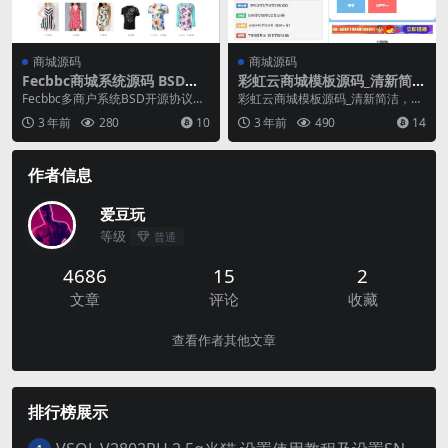
商城源码
商城源码
Fecbbc商城系统源码 BSD开
彩虹云商城模板源码_清新简
源协议多商户购物商城系统 多
洁，搭配可爱看板娘
Fecbbc多商户系统BSD开源协议，
彩虹云商城模板源码_清新简洁，搭
商户商城平台源码
和yii2框架一样的开源协议， 做国
配可爱看板娘。彩虹云商城模板是
3 年前
280
10
3 年前
490
14
内首款...
一款清新简洁的模板...
作者信息
爱豆玩
等级
普通
4686
15
2
文章
评论
收藏
查看作者其他文章
排行榜展示