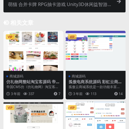
萌猫 合并卡牌 RPG抽卡游戏 Unity3D休闲益智游戏
源码完整项目
相关文章
VIP
VIP
商城源码
商城源码
仿礼物网整站淘宝客源码 帝国
孤傲电商系统源码 彩虹云商城
cms淘宝客模板
系统源码 购物商场源码视觉享
帝国CMS仿《仿礼物网》淘宝客整
孤傲云商城系统是一款功能丰富的
受 功能丰富
站模板源码，帝国CMS7.5淘宝客类
电商系统，而彩虹云商城系统plus
3 年前
337
7
3 年前
113
14
整站源码，淘...
史诗级增强版则是...
VIP
VIP