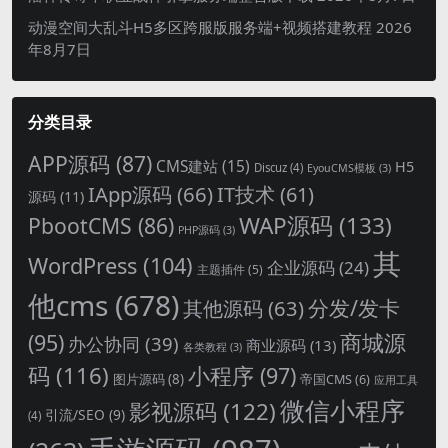
动漫空间大乱斗H5多区跨服版服务端+视频搭建教程
2026
年8月7日
分类目录
APP源码
(87)
CMS建站
(15)
H5
Discuz
(4)
EyouCMS模板
(3)
IApp源码
(66)
IT技术
(61)
源码
(11)
WAP源码
(133)
PbootCMS
(86)
PHP源码
(3)
其
WordPress
(104)
企业源码
(24)
主题插件
(5)
他cms
(678)
分发/发卡
其他源码
(63)
商城源
(95)
办公协同
(39)
商业源码
(13)
各类教程
(3)
码
(116)
小程序
(97)
图片源码
(8)
帝国CMS
(6)
应用工具
微信小程序
影视源码
(122)
引流/SEO
(9)
(4)