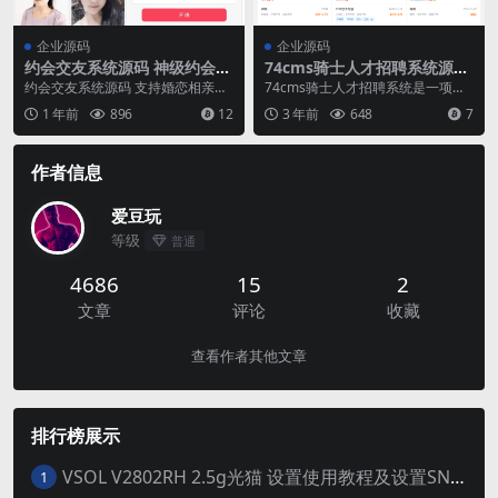
企业源码
企业源码
约会交友系统源码 神级约会系
74cms骑士人才招聘系统源码
统 支持婚恋相亲、媒婆返利、
SE版 v3.16.0
约会交友系统源码 支持婚恋相亲、
74cms骑士人才招聘系统是一项基
红娘系统、商城系统等
媒婆返利、红娘系统、商城系统
于PHP+MYSQL为核心开发的一套
1 年前
896
12
3 年前
648
7
等。这款交友系统功能...
免费 + ...
作者信息
爱豆玩
等级
普通
4686
15
2
文章
评论
收藏
查看作者其他文章
排行榜展示
VSOL V2802RH 2.5g光猫 设置使用教程及设置SN教程-附带稳定固件使用手册等
1