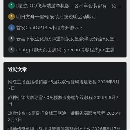
[端游] QQ飞车端游单机版，各种车套装都有，免虚拟机
2
明日方舟一键端 安装后按说明启动即可
3
首发ChatGPT3.5小程序开源vue
4
云盘下载生化危机4重制版女皇豪华版分流+女皇学习补丁+修改器 解压即玩【阿里云盘】
5
chatgpt聊天页面源码 typecho博客程序joe主题
6
近期文章
网红主播直播模拟器H5游戏双端源码搭建教程
2026年8月
7日
战神引擎大唐冰雪7.0免授权服务端架设教程
2026年8月7
日
冰雪传奇H5高爆打金版三网通一键服务端部署教程
2026年
8月7日
潘神传奇单职业战神引擎服务端整合版下载
2026年8月7日