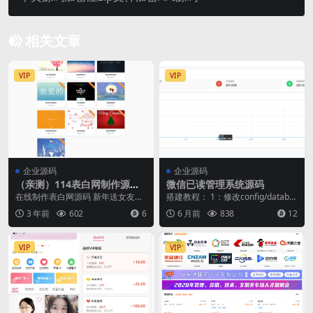
相关文章
VIP
VIP
企业源码
企业源码
（亲测）114表白网制作源码
微信已读管理系统源码
新增模板
在线制作表白网源码 新年送女友个
搭建教程： 1：修改config/databa
惊喜吧 无数据库上传就能用 后台/a
se.php 里面的数据库信息 改...
3 年前
602
6
6 月前
838
12
dmin 账...
VIP
VIP