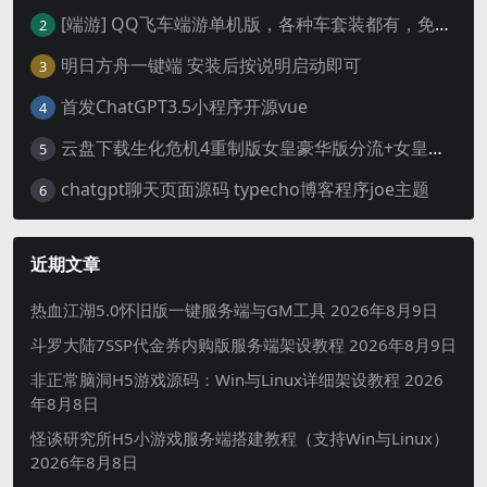
[端游] QQ飞车端游单机版，各种车套装都有，免虚拟机
2
明日方舟一键端 安装后按说明启动即可
3
首发ChatGPT3.5小程序开源vue
4
云盘下载生化危机4重制版女皇豪华版分流+女皇学习补丁+修改器 解压即玩【阿里云盘】
5
chatgpt聊天页面源码 typecho博客程序joe主题
6
近期文章
热血江湖5.0怀旧版一键服务端与GM工具
2026年8月9日
斗罗大陆7SSP代金券内购版服务端架设教程
2026年8月9日
非正常脑洞H5游戏源码：Win与Linux详细架设教程
2026
年8月8日
怪谈研究所H5小游戏服务端搭建教程（支持Win与Linux）
2026年8月8日