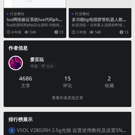
行业整站
行业整站
lua网络验证系统lua代码php
多功能tg电报群管机器人教程
后台源码
+开源代码
llua的源码和php后台源码 功能有
欢迎消息 – 当有新人进群的时候，
卡密系统 远程公告 远程更新 文件
发送欢迎消息 – 欢迎消息支持30秒
4 年前
549
10
3 年前
540
13
系统 ...
自毁 – ...
作者信息
爱豆玩
等级
普通
4686
15
2
文章
评论
收藏
查看作者其他文章
排行榜展示
VSOL V2802RH 2.5g光猫 设置使用教程及设置SN教程-附带稳定固件使用手册等
1