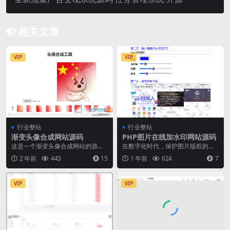
相关文章
VIP
VIP
行业整站
行业整站
渐变头像合成网站源码
PHP图片在线加水印网站源码
这是一个渐变头像合成网站的源码
在数字化时代，保护图片版权的重
介绍，网站的操作简单便捷，用户
要性愈发凸显。为此，我们推出了
2 年前
443
15
1 年前
624
7
只需上传自己的头像，...
一款专门用于给图片加...
VIP
VIP