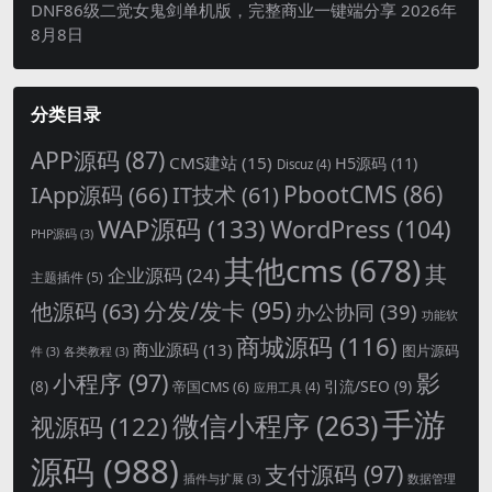
DNF86级二觉女鬼剑单机版，完整商业一键端分享
2026年
8月8日
分类目录
APP源码
(87)
CMS建站
(15)
H5源码
(11)
Discuz
(4)
PbootCMS
(86)
IApp源码
(66)
IT技术
(61)
WAP源码
(133)
WordPress
(104)
PHP源码
(3)
其他cms
(678)
其
企业源码
(24)
主题插件
(5)
分发/发卡
(95)
他源码
(63)
办公协同
(39)
功能软
商城源码
(116)
商业源码
(13)
图片源码
件
(3)
各类教程
(3)
影
小程序
(97)
引流/SEO
(9)
(8)
帝国CMS
(6)
应用工具
(4)
手游
微信小程序
(263)
视源码
(122)
源码
(988)
支付源码
(97)
插件与扩展
(3)
数据管理