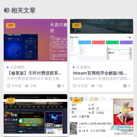
相关文章
VIP
VIP
行业整站
行业整站
【修复版】天环付费进群系统
Nteam官网程序全解版/移除
源码
后门授权
天环付费进群系统V2.0 修复大屏打
NanGe Nteam 该项目适用于团队/
开404问题 修复对接支付前台无响
工作室等类型，全站由layui强力驱
3 年前
249
4
4 年前
130
9
应
动...
VIP
VIP