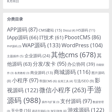
8月8日
分类目录
APP源码
(87)
CMS建站
(15)
H5源码
(11)
Discuz
(4)
PbootCMS
(86)
IApp源码
(66)
IT技术
(61)
WAP源码
(133)
WordPress
(104)
PHP源码
(3)
其他cms
(678)
其
企业源码
(24)
主题插件
(5)
分发/发卡
(95)
他源码
(63)
办公协同
(39)
功能软
商城源码
(116)
商业源码
(13)
图片源码
件
(3)
各类教程
(3)
影
小程序
(97)
引流/SEO
(9)
(8)
帝国CMS
(6)
应用工具
(4)
手游
微信小程序
(263)
视源码
(122)
源码
(988)
支付源码
(97)
插件与扩展
(3)
数据管理
游戏源码
(122)
无分类
(16)
淘宝/闲鱼
(4)
(3)
易语言源码
(3)