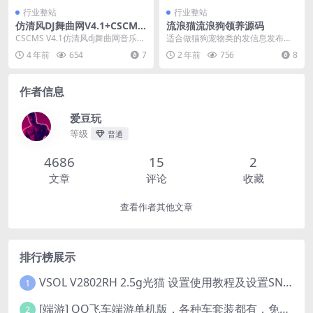
行业整站
行业整站
仿清风DJ舞曲网V4.1+CSCMS
流浪猫流浪狗领养源码
音乐网站源码
CSCMS V4.1仿清风dj舞曲网音乐网
适合做猫狗宠物类的发信息发布。
站源码，程序是CSCMS V4.1 U...
当然其他信息发布也是可以的。刚
4 年前
654
7
2 年前
756
8
刚开发出炉的！
作者信息
爱豆玩
等级
普通
4686
15
2
文章
评论
收藏
查看作者其他文章
排行榜展示
VSOL V2802RH 2.5g光猫 设置使用教程及设置SN教程-附带稳定固件使用手册等
1
[端游] QQ飞车端游单机版，各种车套装都有，免虚拟机
2