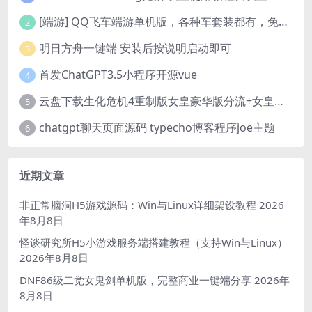
[端游] QQ飞车端游单机版，各种车套装都有，免虚拟机
2
明日方舟一键端 安装后按说明启动即可
3
首发ChatGPT3.5小程序开源vue
4
云盘下载生化危机4重制版女皇豪华版分流+女皇学习补丁+修改器 解压即玩【阿里云盘】
5
chatgpt聊天页面源码 typecho博客程序joe主题
6
近期文章
非正常脑洞H5游戏源码：Win与Linux详细架设教程
2026
年8月8日
怪谈研究所H5小游戏服务端搭建教程（支持Win与Linux）
2026年8月8日
DNF86级二觉女鬼剑单机版，完整商业一键端分享
2026年
8月8日