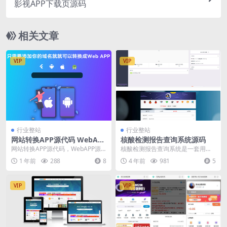
影视APP下载页源码
相关文章
VIP
VIP
行业整站
行业整站
网站转换APP源代码 WebAP
核酸检测报告查询系统源码
P源代码 网站生成APP源代码
网站转换APP源代码，WebAPP源
核酸检测报告查询系统是一套用于
Flutter项目 带控制端
代码，网站生成APP源代码，Flutte
核酸检测报告数据批量添加和前台
1 年前
288
8
4 年前
981
5
r项...
查询服务网络版本软件...
VIP
VIP