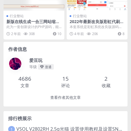
行业整站
行业整站
新版在线生成一合三网站缩微
2022年最新改良版彩虹代刷知
图工具PHP源码
识付费模板系统
此为一套创新设计的PHP源码，能
本套系统是彩虹系统改良版源码附
够实现线上网站三合一功能，即手
带N种模板 此模板外面售价599 &n
2 年前
308
10
4 年前
206
8
机、电脑、平板的网...
b...
作者信息
爱豆玩
等级
普通
4686
15
2
文章
评论
收藏
查看作者其他文章
排行榜展示
VSOL V2802RH 2.5g光猫 设置使用教程及设置SN教程-附带稳定固件使用手册等
1