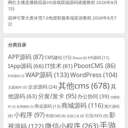
网红主播直播模拟器H5游戏双端源码搭建教程
2026年8月
7日
战神引擎大唐冰雪7.0免授权服务端架设教程
2026年8月7
日
分类目录
APP源码
(87)
CMS建站
(15)
H5源码
(11)
Discuz
(4)
PbootCMS
(86)
IApp源码
(66)
IT技术
(61)
WAP源码
(133)
WordPress
(104)
PHP源码
(3)
其他cms
(678)
其
企业源码
(24)
主题插件
(5)
分发/发卡
(95)
他源码
(63)
办公协同
(39)
功能软
商城源码
(116)
商业源码
(13)
图片源码
件
(3)
各类教程
(3)
影
小程序
(97)
引流/SEO
(9)
(8)
帝国CMS
(6)
应用工具
(4)
手游
微信小程序
(263)
视源码
(122)