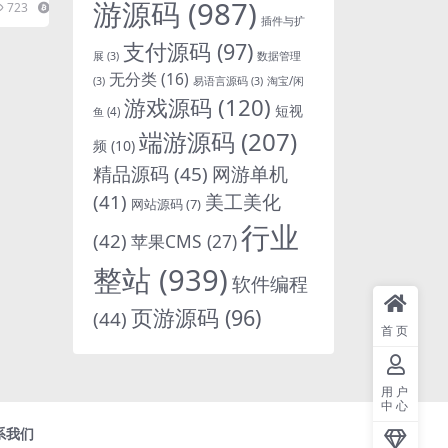
游源码
(987)
723
10
..
插件与扩
支付源码
(97)
展
(3)
数据管理
无分类
(16)
淘宝/闲
(3)
易语言源码
(3)
游戏源码
(120)
短视
鱼
(4)
端游源码
(207)
频
(10)
精品源码
(45)
网游单机
(41)
美工美化
网站源码
(7)
行业
(42)
苹果CMS
(27)
整站
(939)
软件编程
页游源码
(96)
(44)
首页
用户
中心
系我们