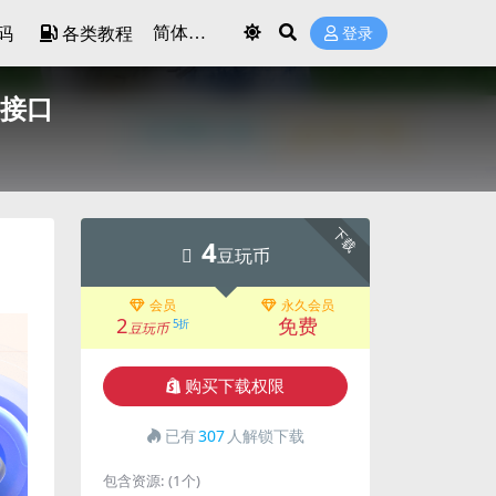
码
各类教程
登录
纸接口
下载
4
豆玩币
会员
永久会员
2
免费
5折
豆玩币
购买下载权限
已有
307
人解锁下载
包含资源:
(1个)