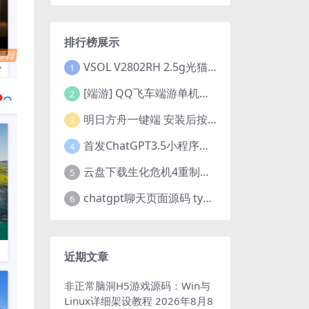
排行榜展示
VSOL V2802RH 2.5g光猫 设置使用教程及设置SN教程-附带稳定固件使用手册等
1
[端游] QQ飞车端游单机版，各种车套装都有，免虚拟机
2
明日方舟一键端 安装后按说明启动即可
3
首发ChatGPT3.5小程序开源vue
4
云盘下载生化危机4重制版女皇豪华版分流+女皇学习补丁+修改器 解压即玩【阿里云盘】
5
chatgpt聊天页面源码 typecho博客程序joe主题
6
近期文章
非正常脑洞H5游戏源码：Win与
Linux详细架设教程
2026年8月8