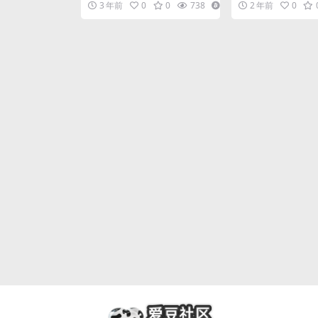
3 年前
0
0
738
11
2 年前
0
手机，以及各种平板端...
送邮件，支持发送附..