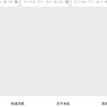
0
145
4
3 年前
0
0
322
3
2 年前
0
0
.
号个数 3....
可以获取到进群的二维码，.
快速导航
关于本站
联