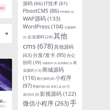
源码
(66)
IT技术
(61)
(
0
)
PbootCMS
(86)
PHP源码
(3)
WAP源码
(133)
WordPress
(104)
主题插件
其他
企业源码
(24)
(5)
cms
(678)
其他源码
分发/发卡
(95)
(63)
办公
协同
(39)
商
功能软件
(3)
各类教程
(3)
商城源码
业源码
(13)
(116)
小程序
图片源码
(8)
(97)
引
帝国CMS
(6)
应用工具
(4)
影视源码
(122)
流/SEO
(9)
手
从而
微信小程序
(263)
的工
系统源
知道就