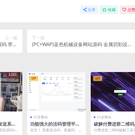
分享
收藏
点赞
上一篇
下一篇
源码 带教
(PC+WAP)蓝色机械设备网站源码 金属切割设备
程
类PbootCMS网站模板
VIP
VIP
行业整站
行业整站
发送系统
功能强大的活码管理平台-
破解付费进群二维码
持添加附件
支持淘宝客和分享卡片等
获取到进群的二维码
统源码v1.
首页 1. 查看群活码、客服码、渠
付费进群二维码破解工具
功
具源码
款免登录发
道码当天总访问量 2. 查看成员账
码，付费进群的基本原理