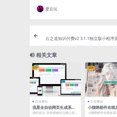
爱豆玩
云之道知识付费v2 3.1.1独立版小程序
相关文章
VIP
VIP
行业整站
行业整站
流星全自动网页生成系统
小猫咪邮件在线
重构版
源码v1.1，支
源码优点: 所有模板经过精心审核
小猫咪邮件在线发送系
与修改，完美兼容小屏手机大屏
1，支持添加附件 一