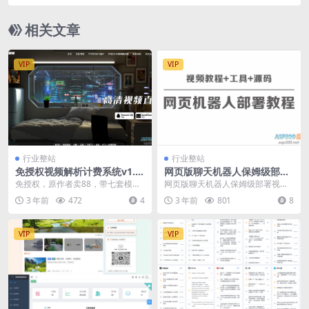
inux学习手工端
相关文章
VIP
VIP
行业整站
行业整站
免授权视频解析计费系统v1.8.
网页版聊天机器人保姆级部署
2源码
视频教程+工具+源码
免授权，原作者卖88，带七套模板
网页版聊天机器人保姆级部署视频
之前有分享过 1.7.1 的影视计费系
教程+工具+源码
3 年前
472
4
3 年前
801
8
统，那个版...
VIP
VIP