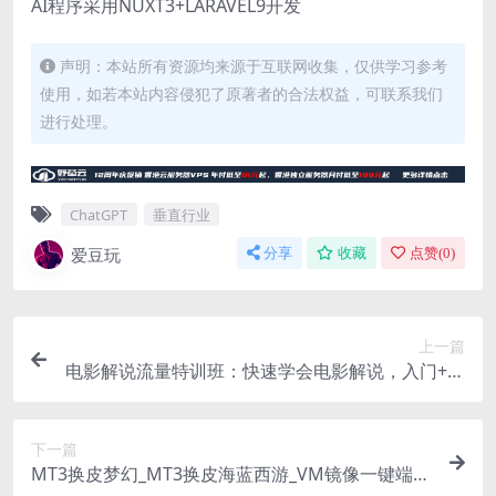
AI程序采用NUXT3+LARAVEL9开发
声明：本站所有资源均来源于互联网收集，仅供学习参考
使用，如若本站内容侵犯了原著者的合法权益，可联系我们
进行处理。
ChatGPT
垂直行业
爱豆玩
分享
收藏
点赞(
0
)
上一篇
电影解说流量特训班：快速学会电影解说，入门+进
阶+剪辑速成+直播课
下一篇
MT3换皮梦幻_MT3换皮海蓝西游_VM镜像一键端+L