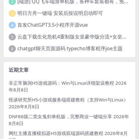
[端游] QQ飞车端游单机版，各种车套装都有，免虚拟机
2
明日方舟一键端 安装后按说明启动即可
3
首发ChatGPT3.5小程序开源vue
4
云盘下载生化危机4重制版女皇豪华版分流+女皇学习补丁+修改器 解压即玩【阿里云盘】
5
chatgpt聊天页面源码 typecho博客程序joe主题
6
近期文章
非正常脑洞H5游戏源码：Win与Linux详细架设教程
2026
年8月8日
怪谈研究所H5小游戏服务端搭建教程（支持Win与Linux）
2026年8月8日
DNF86级二觉女鬼剑单机版，完整商业一键端分享
2026年
8月8日
网红主播直播模拟器H5游戏双端源码搭建教程
2026年8月