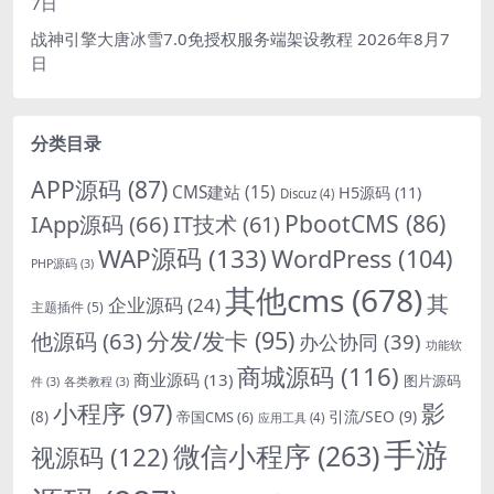
7日
战神引擎大唐冰雪7.0免授权服务端架设教程
2026年8月7
日
分类目录
APP源码
(87)
CMS建站
(15)
H5源码
(11)
Discuz
(4)
PbootCMS
(86)
IApp源码
(66)
IT技术
(61)
WAP源码
(133)
WordPress
(104)
PHP源码
(3)
其他cms
(678)
其
企业源码
(24)
主题插件
(5)
分发/发卡
(95)
他源码
(63)
办公协同
(39)
功能软
商城源码
(116)
商业源码
(13)
图片源码
件
(3)
各类教程
(3)
影
小程序
(97)
引流/SEO
(9)
(8)
帝国CMS
(6)
应用工具
(4)
手游
微信小程序
(263)
视源码
(122)