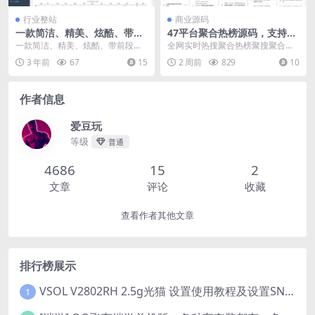
行业整站
商业源码
一款简洁、精美、炫酷、带前
47平台聚合热榜源码，支持全
段小程序源码高体验感博客源
自动更新管理
一款简洁、精美、炫酷、带前段小
全网实时热搜聚合热榜聚搜聚合网
码
程序源码高体验感博客源码。vue+
站源码带管理后台（极速加载+全功
3 年前
67
15
2 周前
829
10
springbo...
能完整版） 以板块...
作者信息
爱豆玩
等级
普通
4686
15
2
文章
评论
收藏
查看作者其他文章
排行榜展示
VSOL V2802RH 2.5g光猫 设置使用教程及设置SN教程-附带稳定固件使用手册等
1