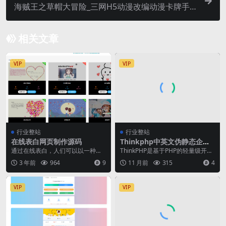
海贼王之草帽大冒险_三网H5动漫改编动漫卡牌手
游
相关文章
VIP
VIP
行业整站
行业整站
在线表白网页制作源码
Thinkphp中英文伪静态企业
网站完整源码
通过在线表白，人们可以以一种浪
ThinkPHP是基于PHP的轻量级开发
漫的方式表达自己的感情，只需要
框架，它提供了丰富的内置组件和
3 年前
964
9
11 月前
315
4
填写一些基本信息，就...
便捷的MV...
VIP
VIP