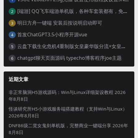
[端游] QQ飞车端游单机版，各种车套装都有，免虚拟机
2
明日方舟一键端 安装后按说明启动即可
3
首发ChatGPT3.5小程序开源vue
4
云盘下载生化危机4重制版女皇豪华版分流+女皇学习补丁+修改器 解压即玩【阿里云盘】
5
chatgpt聊天页面源码 typecho博客程序joe主题
6
近期文章
非正常脑洞H5游戏源码：Win与Linux详细架设教程
2026
年8月8日
怪谈研究所H5小游戏服务端搭建教程（支持Win与Linux）
2026年8月8日
DNF86级二觉女鬼剑单机版，完整商业一键端分享
2026年
8月8日