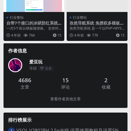
行业整站
行业整站
自带7个接口的冰狱防红系统
孜然导航系统 免授权多模板的
支持直连和跳转防红
导航网源码
一共5个前台模板随便换。 支持对
孜然导航系统 是一个以PHP+MYSQ
接易支付和码支付！！自己申请接
L进行开发的网址导航系统，无需授
4 年前
764
15
4 年前
779
15
口即可。 ID:7...
权， 需要...
作者信息
爱豆玩
等级
普通
4686
15
2
文章
评论
收藏
查看作者其他文章
排行榜展示
VSOL V2802RH 2.5g光猫 设置使用教程及设置SN教程-附带稳定固件使用手册等
1