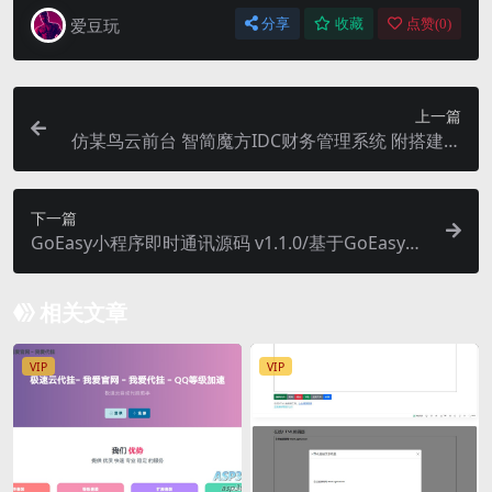
爱豆玩
分享
收藏
点赞(
0
)
上一篇
仿某鸟云前台 智简魔方IDC财务管理系统 附搭建教
程，
下一篇
GoEasy小程序即时通讯源码 v1.1.0/基于GoEasy提
供的websocket通讯服务
相关文章
VIP
VIP