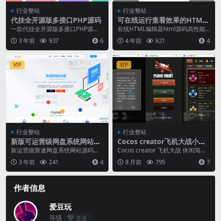
行业整站
行业整站
代挂全开源版多接口PHP源码
可在线运行查看效果的HTML
在线编辑器
一款代挂全开源版多接口PHP源
在线HTML编辑器html源码高性能
码，本程序运行环境PHP5.6 95dg/
代码编辑框，最高支持400万行代
3 年前
937
6
4 年前
621
4
conf...
码编辑， 支...
VIP
VIP
行业整站
行业整站
新版可运营级网盘系统网站源
Cocos creator飞机大战小游
码 支持转存和限速
戏源码支持流量主可编译各大
新运营级限速网盘系统网站源码是
Cocos creator 飞机大战 休闲闯关
平台
一款非常实用的系统，可以帮助您
类小游戏源码，完整游戏源码 现
3 年前
241
4
8 月前
795
7
打造一个安全可靠的网...
在...
作者信息
爱豆玩
等级
普通