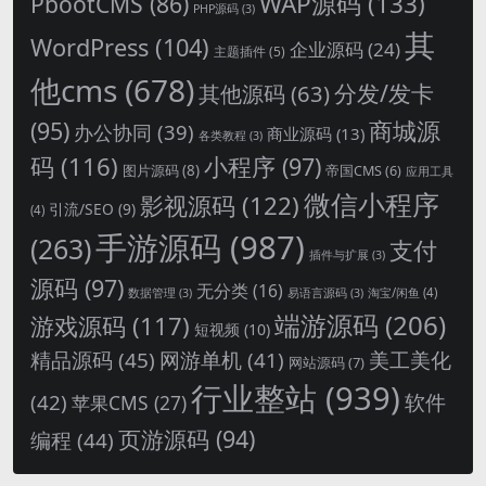
WAP源码
(133)
PbootCMS
(86)
PHP源码
(3)
其
WordPress
(104)
企业源码
(24)
主题插件
(5)
他cms
(678)
分发/发卡
其他源码
(63)
商城源
(95)
办公协同
(39)
商业源码
(13)
各类教程
(3)
码
(116)
小程序
(97)
图片源码
(8)
帝国CMS
(6)
应用工具
微信小程序
影视源码
(122)
引流/SEO
(9)
(4)
手游源码
(987)
(263)
支付
插件与扩展
(3)
源码
(97)
无分类
(16)
淘宝/闲鱼
(4)
数据管理
(3)
易语言源码
(3)
端游源码
(206)
游戏源码
(117)
短视频
(10)
精品源码
(45)
网游单机
(41)
美工美化
网站源码
(7)
行业整站
(939)
(42)
软件
苹果CMS
(27)
页游源码
(94)
编程
(44)