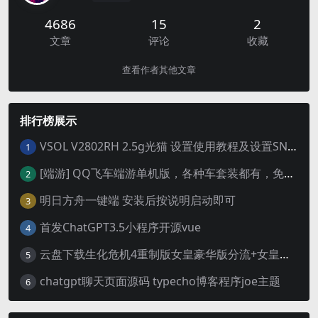
4686
15
2
文章
评论
收藏
查看作者其他文章
排行榜展示
VSOL V2802RH 2.5g光猫 设置使用教程及设置SN教程-附带稳定固件使用手册等
1
[端游] QQ飞车端游单机版，各种车套装都有，免虚拟机
2
明日方舟一键端 安装后按说明启动即可
3
首发ChatGPT3.5小程序开源vue
4
云盘下载生化危机4重制版女皇豪华版分流+女皇学习补丁+修改器 解压即玩【阿里云盘】
5
chatgpt聊天页面源码 typecho博客程序joe主题
6