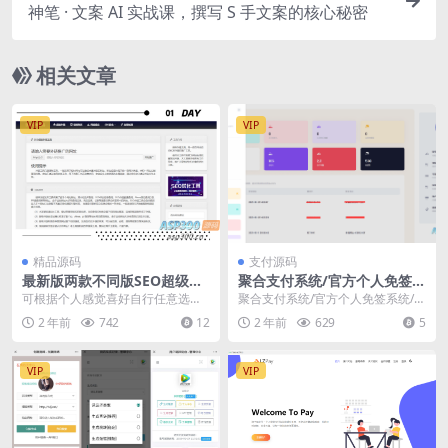
神笔 · 文案 AI 实战课，撰写 S 手文案的核心秘密
相关文章
VIP
VIP
精品源码
支付源码
最新版两款不同版SEO超级外
聚合支付系统/官方个人免签系
链工具PHP源码
统/三方支付系统稳定安全高并
可根据个人感觉喜好自行任意选择
聚合支付系统/官方个人免签系统/三
发 附教程
不同版本使用（版V1或版V2） 请将
方支付系统稳定安全高并发 附教程
2 年前
742
12
2 年前
629
5
zip文件全部...
系统采用Fa...
VIP
VIP