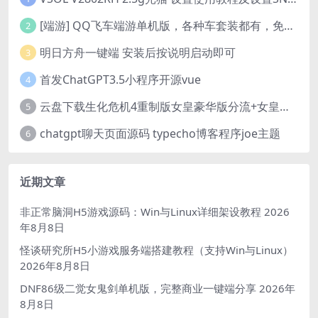
[端游] QQ飞车端游单机版，各种车套装都有，免虚拟机
2
明日方舟一键端 安装后按说明启动即可
3
首发ChatGPT3.5小程序开源vue
4
云盘下载生化危机4重制版女皇豪华版分流+女皇学习补丁+修改器 解压即玩【阿里云盘】
5
chatgpt聊天页面源码 typecho博客程序joe主题
6
近期文章
非正常脑洞H5游戏源码：Win与Linux详细架设教程
2026
年8月8日
怪谈研究所H5小游戏服务端搭建教程（支持Win与Linux）
2026年8月8日
DNF86级二觉女鬼剑单机版，完整商业一键端分享
2026年
8月8日