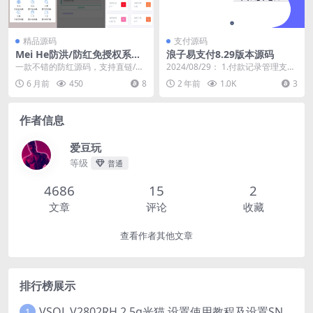
精品源码
支付源码
Mei He防洪/防红免授权系统
浪子易支付8.29版本源码
源码
一款不错的防红源码，支持直链/跳
2024/08/29： 1.付款记录管理支持
转/短链接，使用本系统红了的域名
批量操作 2.优化数据清理功能 3....
6 月前
450
8
2 年前
1.0K
3
可在微信和QQ直...
作者信息
爱豆玩
等级
普通
4686
15
2
文章
评论
收藏
查看作者其他文章
排行榜展示
VSOL V2802RH 2.5g光猫 设置使用教程及设置SN教程-附带稳定固件使用手册等
1