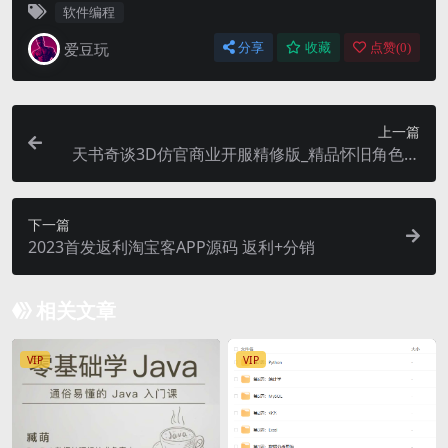
软件编程
爱豆玩
分享
收藏
点赞(
0
)
上一篇
天书奇谈3D仿官商业开服精修版_精品怀旧角色扮
演类回合动作手游_Linux服务端源码
下一篇
2023首发返利淘宝客APP源码 返利+分销
相关文章
VIP
VIP