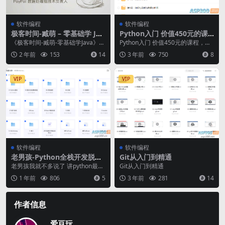
软件编程
软件编程
极客时间-臧萌 – 零基础学 Jav
Python入门 价值450元的课
a
程，七周成为数据分析师
《极客时间-臧萌-零基础学Java》是
Python入门 价值450元的课程，七
一门面向Java初学者的在线课程，
周成为数据分析师
2 年前
153
14
3 年前
750
8
由资深J...
VIP
VIP
软件编程
软件编程
老男孩-Python全栈开发脱产
Git从入门到精通
班+课件
老男孩我就不多说了 讲python最早
Git从入门到精通
的人， 也是公认最好的这次课程，
1 年前
806
5
3 年前
281
14
非常全，而...
作者信息
爱豆玩