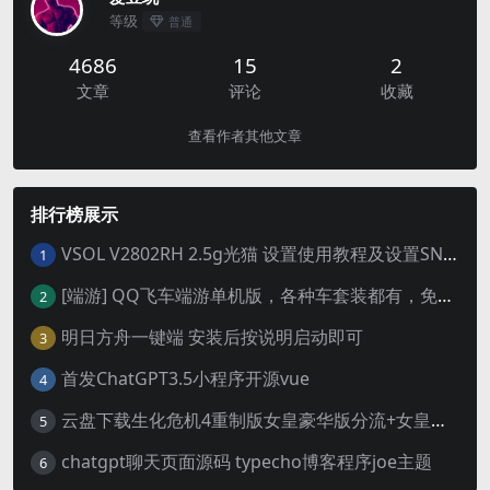
等级
普通
4686
15
2
文章
评论
收藏
查看作者其他文章
排行榜展示
VSOL V2802RH 2.5g光猫 设置使用教程及设置SN教程-附带稳定固件使用手册等
1
[端游] QQ飞车端游单机版，各种车套装都有，免虚拟机
2
明日方舟一键端 安装后按说明启动即可
3
首发ChatGPT3.5小程序开源vue
4
云盘下载生化危机4重制版女皇豪华版分流+女皇学习补丁+修改器 解压即玩【阿里云盘】
5
chatgpt聊天页面源码 typecho博客程序joe主题
6