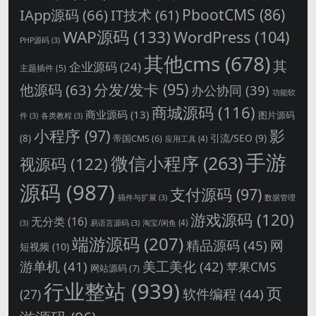
PbootCMS
(86)
IApp源码
(66)
IT技术
(61)
WAP源码
(133)
WordPress
(104)
PHP源码
(3)
其他cms
(678)
其
企业源码
(24)
主题插件
(5)
分发/发卡
(95)
他源码
(63)
办公协同
(39)
功能软
商城源码
(116)
商业源码
(13)
图片源码
件
(3)
各类教程
(3)
影
小程序
(97)
引流/SEO
(9)
(8)
帝国CMS
(6)
应用工具
(4)
手游
微信小程序
(263)
视源码
(122)
源码
(987)
支付源码
(97)
插件与扩展
(3)
数据管理
游戏源码
(120)
无分类
(16)
淘宝/闲鱼
(4)
(3)
易语言源码
(3)
端游源码
(207)
精品源码
(45)
网
短视频
(10)
游单机
(41)
美工美化
(42)
苹果CMS
网站源码
(7)
行业整站
(939)
页
软件编程
(44)
(27)