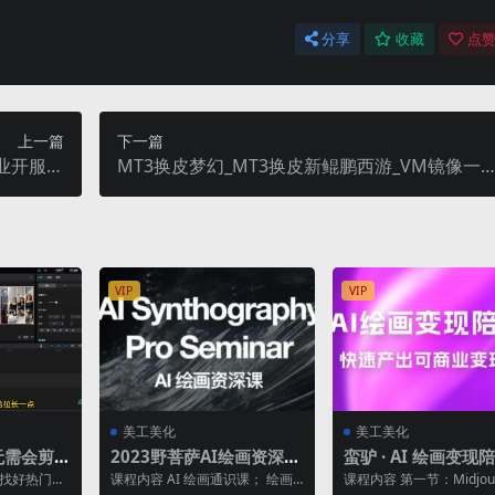
分享
收藏
点赞
上一篇
下一篇
业开服端
MT3换皮梦幻_MT3换皮新鲲鹏西游_VM镜像一
动作手游
端_通用视频视频_附带源码
VIP
VIP
美工美化
美工美化
无需会剪
2023野菩萨AI绘画资深
蛮驴 · AI 绘画变现
期能带来
课：全新课程，全新视野
营，快速产出可商业
台找好热门标
课程内容 AI 绘画通识课； 绘画
课程内容 第一节：Midjour