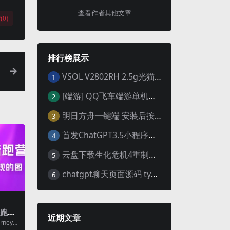
查看作者其他文章
(
0
)
排行榜展示
VSOL V2802RH 2.5g光猫 设置使用教程及设置SN教程-附带稳定固件使用手册等
键
1
[端游] QQ飞车端游单机版，各种车套装都有，免虚拟机
2
明日方舟一键端 安装后按说明启动即可
3
首发ChatGPT3.5小程序开源vue
4
云盘下载生化危机4重制版女皇豪华版分流+女皇学习补丁+修改器 解压即玩【阿里云盘】
5
chatgpt聊天页面源码 typecho博客程序joe主题
6
陪跑
近期文章
变现
ney