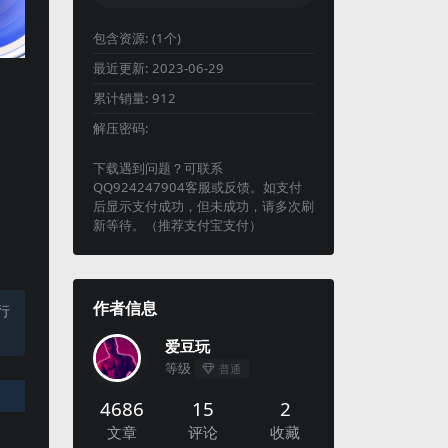
包含资源:
(1个)
最近更新:
2023-06-29
累计销量:
912
解压密码:
下载遇到问题？可联系
QQ924247904客服或反馈。如支付
后显示支付成功，但未成功，请多次刷
新等待。（推荐支付宝支付）
作者信息
行
爱豆玩
等级
普通
4686
15
2
文章
评论
收藏