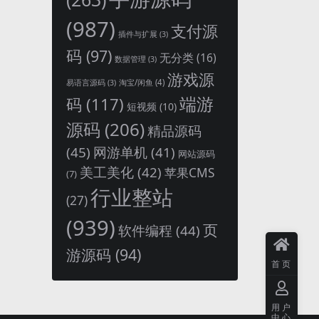
(987)
支付源
插件与扩展
(3)
码
(97)
无分类
(16)
数据管理
(3)
游戏源
淘宝/闲鱼
(4)
易语言源码
(3)
端游
码
(117)
短视频
(10)
源码
(206)
精品源码
(45)
网游单机
(41)
网站源码
美工美化
(42)
苹果CMS
(7)
行业整站
(27)
(939)
页
软件编程
(44)
游源码
(94)
首页
用户
中心