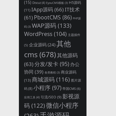
(15)
H5源码
Discuz
(4)
EyouCMS模板
(3)
IApp源码
(66)
IT技术
(11)
PbootCMS
(86)
(61)
PHP源
WAP源码
(133)
码
(3)
WordPress
(104)
主题插件
其他
企业源码
(24)
(5)
cms
(678)
其他源码
分发/发卡
(95)
(63)
办公
协同
(39)
商业源码
各类教程
(3)
商城源码
(116)
(13)
图片源
小程序
(97)
码
(8)
帝国CMS
(6)
影视源
引流/SEO
(9)
应用工具
(4)
微信小程序
码
(122)
手游源码
(263)