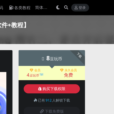
码
各类教程
登录
软件+教程】
下载
8
豆玩币
会员
永久会员
4
免费
5折
豆玩币
购买下载权限
已有
912
人解锁下载
下载免费版