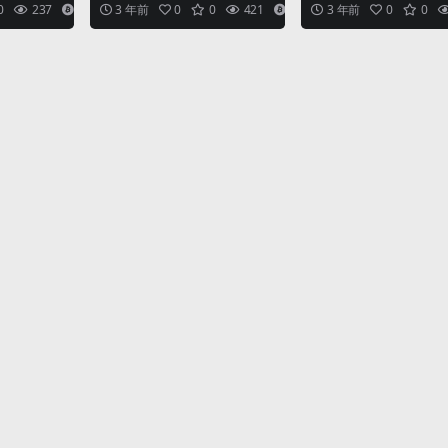
的图
，无需配音
平台使用技巧； AI 绘画：从绘画
入门 清垃圾，为电脑加速； 
0
237
6
3 年前
0
0
421
8
3 年前
0
0
...
开始； Al...
ou...