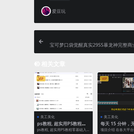
爱豆玩
宝可梦口袋觉醒真实29SS暴龙神完整商
_真实暴龙神超梦XQ萌卡通回合
相关文章
VIP
VIP
美工美化
美工美化
ps教程, 超实用PS教程零
每天 15 分钟，
基础入门
辑，轻松做出长
ps教程, 超实用PS教程零基础入
项目介绍 在各大平