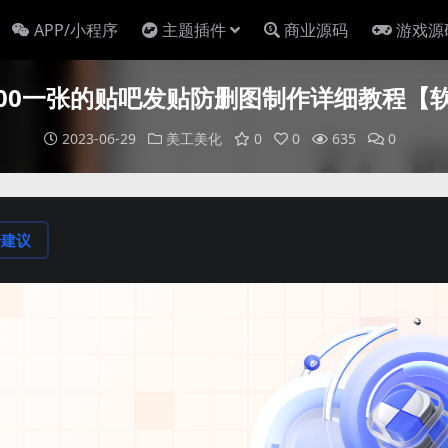
APP/小程序
主题插件
商业源码
游戏源
00一张的贴吧发贴防删图制作详细教程【
2023-06-29
美工美化
0
0
635
0
论建议