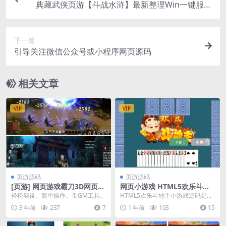
典藏武侠页游【斗战水浒】最新整理Win一键服务
端+GM工具+详细外网搭建教程
下一篇
引导关注微信公众号或小程序网页源码
相关文章
VIP
VIP
页游源码
页游源码
[页游] 网页游戏霸刀3D网页游
网页小游戏 HTML5欢乐斗地
戏单机版带GM工具
主小游戏源码 休闲娱乐手游源
轻松架设。简单操作。带GM工具。
HTML5欢乐斗地主小游戏源码是一
码
款基于HTML5、CSS3和JavaScri
3 年前
237
7
1 年前
103
15
p...