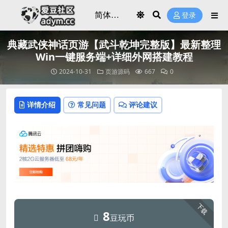
登录
典藏武侠神话页游【武斗乾坤完整版】最新整理
Win一键服务端+详细外网搭建教程
2024-10-31
页游源码
667
0
详情介绍
常见问题
评论建议
下载
8
豆玩币