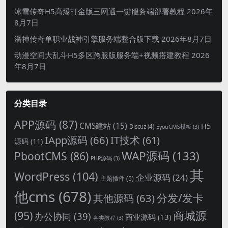
冰雪传奇H5高爆打金版三网通一键服务端部署教程
2026年
8月7日
潘神传奇单职业战神引擎服务端整合版下载
2026年8月7日
动漫空间大乱斗H5多区跨服版服务端+视频搭建教程
2026
年8月7日
分类目录
APP源码
(87)
CMS建站
(15)
H5
Discuz
(4)
EyouCMS模板
(3)
IApp源码
(66)
IT技术
(61)
源码
(11)
WAP源码
(133)
PbootCMS
(86)
PHP源码
(3)
其
WordPress
(104)
企业源码
(24)
主题插件
(5)
他cms
(678)
分发/发卡
其他源码
(63)
商城源
(95)
办公协同
(39)
商业源码
(13)
各类教程
(3)