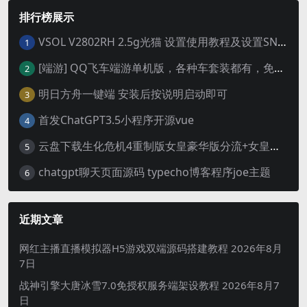
排行榜展示
VSOL V2802RH 2.5g光猫 设置使用教程及设置SN教程-附带稳定固件使用手册等
1
[端游] QQ飞车端游单机版，各种车套装都有，免虚拟机
2
明日方舟一键端 安装后按说明启动即可
3
首发ChatGPT3.5小程序开源vue
4
云盘下载生化危机4重制版女皇豪华版分流+女皇学习补丁+修改器 解压即玩【阿里云盘】
5
chatgpt聊天页面源码 typecho博客程序joe主题
6
近期文章
网红主播直播模拟器H5游戏双端源码搭建教程
2026年8月
7日
战神引擎大唐冰雪7.0免授权服务端架设教程
2026年8月7
日