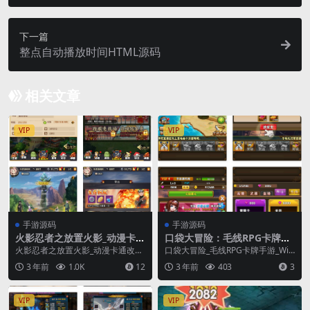
下一篇
整点自动播放时间HTML源码
相关文章
VIP
VIP
手游源码
手游源码
火影忍者之放置火影_动漫卡通
口袋大冒险：毛线RPG卡牌手
改编冒险卡牌回合手游_Linux
游Win服务端搭建教程及充值
火影忍者之放置火影_动漫卡通改编
口袋大冒险_毛线RPG卡牌手游_Win
服务端源码
指南
冒险卡牌回合手游_Linux服务端源
服务端_通用视频架设教程_附带充
3 年前
1.0K
12
3 年前
403
3
码_视频架设...
值教程
VIP
VIP