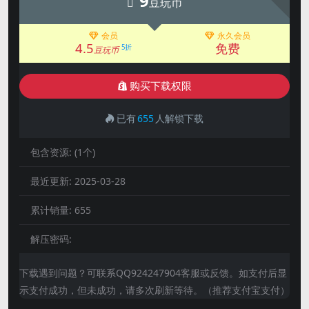
9
豆玩币
会员
永久会员
4.5
免费
5折
豆玩币
购买下载权限
已有
655
人解锁下载
包含资源:
(1个)
最近更新:
2025-03-28
累计销量:
655
解压密码:
下载遇到问题？可联系QQ924247904客服或反馈。如支付后显
示支付成功，但未成功，请多次刷新等待。（推荐支付宝支付）