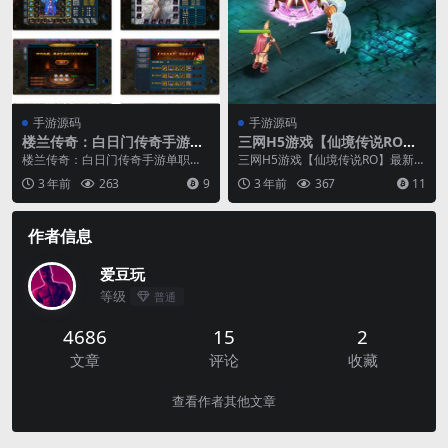
手游源码
手游源码
楼兰传奇：白日门传奇手游单
三网H5游戏【仙境传说RO】
职业特色，附Win服务端、通
最新整理Linux商业手工服务
楼兰传奇：白日门传奇手游单职业
三网H5游戏【仙境传说RO】最新整
用视频架设教程和GM网页后
端+CDK后台授权+详细搭建教
特色，附Win服务端、通用视频架
理Linux商业手工服务端+CDK后台
3 年前
263
9
3 年前
367
11
台，支持苹果iOS和安卓双端
程
设教程和GM网页后...
授权+详...
作者信息
爱豆玩
等级
普通
4686
15
2
文章
评论
收藏
查看作者其他文章