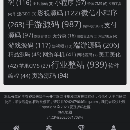
码
(116)
小程序
(97)
图片源码
(8)
帝国CMS
(6)
应用工具
微信小程序
影视源码
(122)
引流/SEO
(9)
(4)
手游源码
(987)
(263)
支付
插件与扩展
(3)
源码
(97)
无分类
(16)
淘宝/闲鱼
(4)
数据管理
(3)
易语言源码
(3)
端游源码
(206)
游戏源码
(117)
短视频
(10)
精品源码
(45)
网游单机
(41)
美工美化
网站源码
(7)
行业整站
(939)
(42)
软件
苹果CMS
(27)
页游源码
(94)
编程
(44)
本站分享的所有资源来源于公开互联网搜集和网友投稿提供，仅供个人学习研究
使用，若发现您的权利被侵害，请联系924247904@qq.com，我们会尽快处理
Copyright © 2023
爱豆源码社区
XML地图
辽ICP备2025071703号