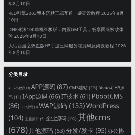
年8月10日
RED引擎2003我本沉默三端互通一键架设教程
2026年8月
10日
DNF沫沫100单机终极版：内置GM工具，畅享国服极致体
验
2026年8月10日
大话西游之热血版H5手游三网服务端源码及架设教程
2026
年8月10日
分类目录
APP源码
(87)
CMS建站
(15)
H5源
Discuz
(4)
APP/小程序
(3)
PbootCMS
IApp源码
(66)
IT技术
(61)
码
(11)
WAP源码
(133)
(86)
WordPress
PHP源码
(3)
其他cms
(104)
企业源码
(24)
主题插件
(5)
(678)
分发/发卡
(95)
其他源码
(63)
办公协