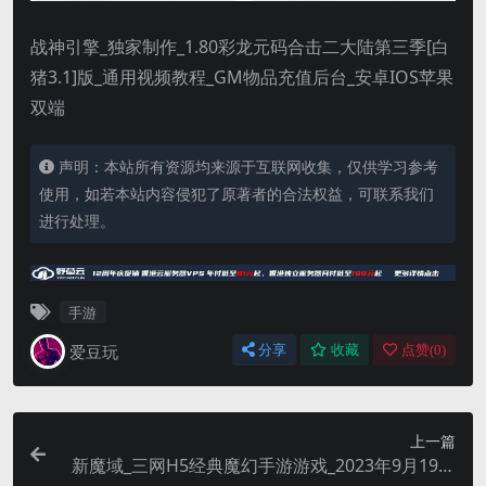
战神引擎_独家制作_1.80彩龙元码合击二大陆第三季[白
猪3.1]版_通用视频教程_GM物品充值后台_安卓IOS苹果
双端
声明：本站所有资源均来源于互联网收集，仅供学习参考
使用，如若本站内容侵犯了原著者的合法权益，可联系我们
进行处理。
手游
爱豆玩
分享
收藏
点赞(
0
)
上一篇
新魔域_三网H5经典魔幻手游游戏_2023年9月19日