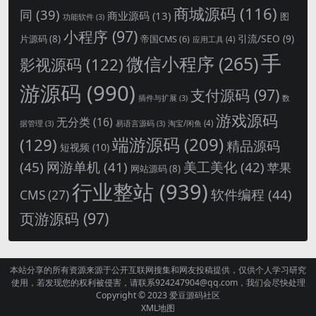
商城源码
(116)
同
(39)
商业源码
(13)
图
功能软件
(3)
小程序
(97)
引流/SEO
(9)
片源码
(8)
帝国CMS
(6)
应用工具
(4)
手
微信小程序
(265)
影视源码
(122)
游源码
(990)
支付源码
(97)
插件与扩展
(3)
数
游戏源码
无分类
(16)
淘宝/闲鱼
(4)
据管理
(3)
易语言源码
(3)
端游源码
(209)
(129)
精品源码
短视频
(10)
(45)
网游单机
(41)
美工美化
(42)
苹果
网站源码
(8)
行业整站
(939)
软件编程
(44)
CMS
(27)
页游源码
(97)
本站分享的所有资源来源于公开互联网搜集和网友投稿提供，仅供个人学习研究
使用，若发现您的权利被侵害，请联系924247904@qq.com，我们会尽快处理
Copyright © 2023
爱豆源码社区
XML地图