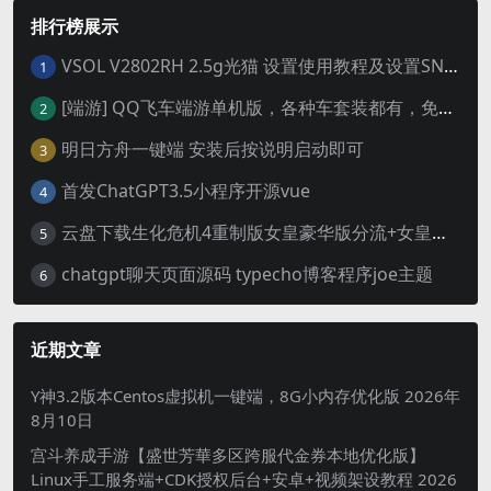
排行榜展示
VSOL V2802RH 2.5g光猫 设置使用教程及设置SN教程-附带稳定固件使用手册等
1
[端游] QQ飞车端游单机版，各种车套装都有，免虚拟机
2
明日方舟一键端 安装后按说明启动即可
3
首发ChatGPT3.5小程序开源vue
4
云盘下载生化危机4重制版女皇豪华版分流+女皇学习补丁+修改器 解压即玩【阿里云盘】
5
chatgpt聊天页面源码 typecho博客程序joe主题
6
近期文章
Y神3.2版本Centos虚拟机一键端，8G小内存优化版
2026年
8月10日
宫斗养成手游【盛世芳華多区跨服代金券本地优化版】
Linux手工服务端+CDK授权后台+安卓+视频架设教程
2026