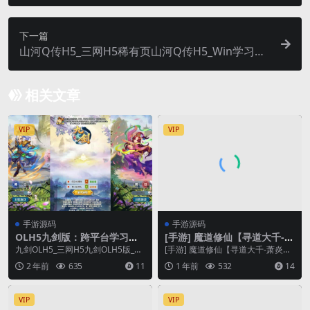
最新打包Win服务端
下一篇
山河Q传H5_三网H5稀有页山河Q传H5_Win学习手
工端_通用视频教程_导表表格
相关文章
VIP
VIP
手游源码
手游源码
OLH5九剑版：跨平台学习手
[手游] 魔道修仙【寻道大千-萧
工服务端，通用语音视频教
炎代金券内购版】手游VM一
九剑OLH5_三网H5九剑OLH5版_WI
[手游] 魔道修仙【寻道大千-萧炎代
程，GM授权物品后台
键单机版
N学习手工服务端_通用语音视频教
金券内购版】手游VM一键单机版
2 年前
635
11
1 年前
532
14
程_G...
VIP
VIP