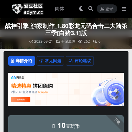
登录
战神引擎_独家制作_1.80彩龙元码合击二大陆第
三季[白猪3.1]版
2023-09-21
手游源码
262
0
详情介绍
常见问题
评论建议
下载
10
豆玩币