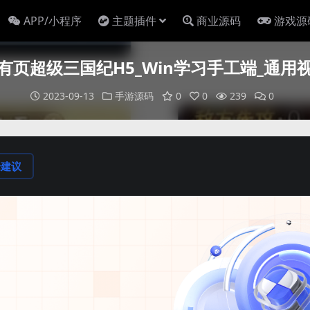
APP/小程序
主题插件
商业源码
游戏源
稀有页超级三国纪H5_Win学习手工端_通用
2023-09-13
手游源码
0
0
239
0
论建议