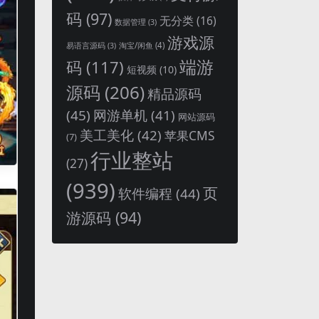
码
(97)
无分类
(16)
数据管理
(3)
游戏源
淘宝/闲鱼
(4)
易语言源码
(3)
端游
码
(117)
短视频
(10)
源码
(206)
精品源码
(45)
网游单机
(41)
网站源码
美工美化
(42)
苹果CMS
(7)
行业整站
(27)
(939)
页
软件编程
(44)
游源码
(94)