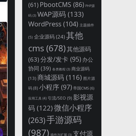
PbootCMS
(86)
(61)
PHP源
WAP源码
(133)
码
(3)
WordPress
(104)
主题插件
其他
企业源码
(24)
(5)
cms
(678)
其他源码
分发/发卡
(95)
(63)
办公
协同
(39)
商业源码
各类教程
(3)
商城源码
(116)
(13)
图片源
小程序
(97)
码
(8)
帝国CMS
(6)
影视源
引流/SEO
(9)
应用工具
(4)
微信小程序
码
(122)
手游源码
(263)
(987)
支付源
插件与扩展
(3)