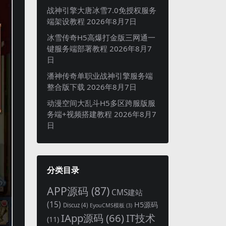
战神引擎大唐冰雪7.0免授权服务
端架设教程
2026年8月7日
冰雪传奇H5高爆打金版三网通一
键服务端部署教程
2026年8月7
日
潘神传奇单职业战神引擎服务端
整合版下载
2026年8月7日
动漫空间大乱斗H5多区跨服版服
务端+视频搭建教程
2026年8月7
日
分类目录
APP源码
(87)
CMS建站
(15)
H5源码
Discuz
(4)
EyouCMS模板
(3)
IApp源码
(66)
IT技术
(11)