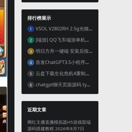
排行榜展示
VSOL V2802RH 2.5g光猫 设置使用教程及设置SN教程-附带稳定固件使用手册等
1
[端游] QQ飞车端游单机版，各种车套装都有，免虚拟机
2
明日方舟一键端 安装后按说明启动即可
3
首发ChatGPT3.5小程序开源vue
4
云盘下载生化危机4重制版女皇豪华版分流+女皇学习补丁+修改器 解压即玩【阿里云盘】
5
chatgpt聊天页面源码 typecho博客程序joe主题
6
近期文章
网红主播直播模拟器H5游戏双端
源码搭建教程
2026年8月7日