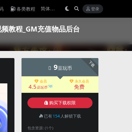
码
各类教程
登录
视频教程_GM充值物品后台
下载
9
豆玩币
会员
永久会员
4.5
免费
5折
豆玩币
购买下载权限
已有
154
人解锁下载
包含资源:
(1个)