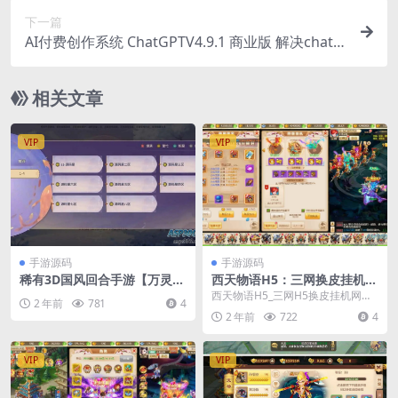
下一篇
AI付费创作系统 ChatGPTV4.9.1 商业版 解决chatG
PT商业加密授权弹窗，功能都正常 功能齐全
相关文章
VIP
VIP
手游源码
手游源码
稀有3D国风回合手游【万灵山
西天物语H5：三网换皮挂机
海之境】Linux无限开新区脚
版，VM镜像单机一键端，Lin
西天物语H5_三网H5换皮挂机网页
2 年前
781
4
本+使用教程+视频教程
ux学习服务端，视频教程，G
西天物语H5版本_VM镜像单机一键
2 年前
722
4
M充值后台
端_Linu...
VIP
VIP