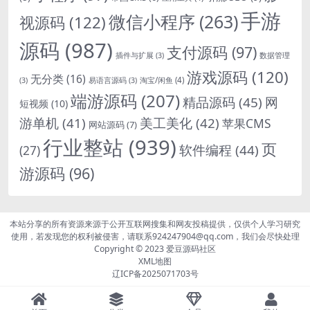
手游
微信小程序
(263)
视源码
(122)
源码
(987)
支付源码
(97)
插件与扩展
(3)
数据管理
游戏源码
(120)
无分类
(16)
淘宝/闲鱼
(4)
(3)
易语言源码
(3)
端游源码
(207)
精品源码
(45)
网
短视频
(10)
游单机
(41)
美工美化
(42)
苹果CMS
网站源码
(7)
行业整站
(939)
页
软件编程
(44)
(27)
游源码
(96)
本站分享的所有资源来源于公开互联网搜集和网友投稿提供，仅供个人学习研究
使用，若发现您的权利被侵害，请联系924247904@qq.com，我们会尽快处理
Copyright © 2023
爱豆源码社区
XML地图
辽ICP备2025071703号