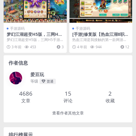
手游源码
手游源码
梦幻江湖超变H5版，三网H5
[手游]修复版【热血江湖8职
手游。附带换皮梦幻江湖H5
业】VM一键端，带超强GM工
梦幻江湖超变H5版，三网H5手游。
热血江湖是我接触的第一款网游
版、VM单机镜像一键端、通
具
附带换皮梦幻江湖H5版、VM单机
（当然是端游），所以对这个IP情
3 年前
453
3
4 年前
944
12
用语音视频教程
镜像一键端、通...
有独钟，无论是最早的...
作者信息
爱豆玩
等级
普通
4686
15
2
文章
评论
收藏
查看作者其他文章
排行榜展示