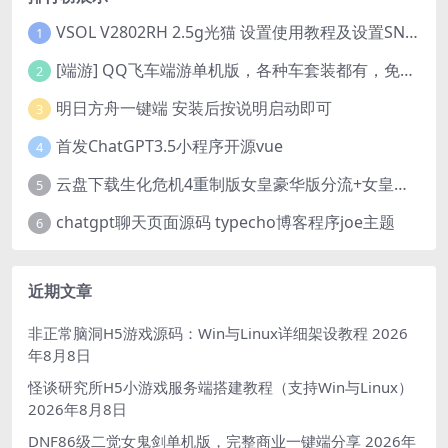
VSOL V2802RH 2.5g光猫 设置使用教程及设置SN教程-附带稳定固件使用手册等
1
[端游] QQ飞车端游单机版，各种车套装都有，免虚拟机
2
明日方舟一键端 安装后按说明启动即可
3
首发ChatGPT3.5小程序开源vue
4
云盘下载生化危机4重制版女皇豪华版分流+女皇学习补丁+修改器 解压即玩【阿里云盘】
5
chatgpt聊天页面源码 typecho博客程序joe主题
6
近期文章
非正常脑洞H5游戏源码：Win与Linux详细架设教程
2026
年8月8日
怪谈研究所H5小游戏服务端搭建教程（支持Win与Linux）
2026年8月8日
DNF86级二觉女鬼剑单机版，完整商业一键端分享
2026年