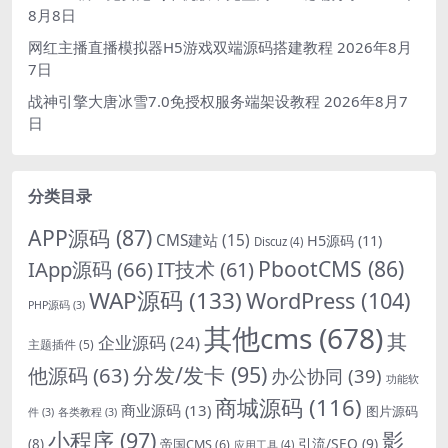
8月8日
网红主播直播模拟器H5游戏双端源码搭建教程
2026年8月
7日
战神引擎大唐冰雪7.0免授权服务端架设教程
2026年8月7
日
分类目录
APP源码
(87)
CMS建站
(15)
H5源码
(11)
Discuz
(4)
PbootCMS
(86)
IApp源码
(66)
IT技术
(61)
WAP源码
(133)
WordPress
(104)
PHP源码
(3)
其他cms
(678)
其
企业源码
(24)
主题插件
(5)
分发/发卡
(95)
他源码
(63)
办公协同
(39)
功能软
商城源码
(116)
商业源码
(13)
图片源码
件
(3)
各类教程
(3)
影
小程序
(97)
引流/SEO
(9)
(8)
帝国CMS
(6)
应用工具
(4)