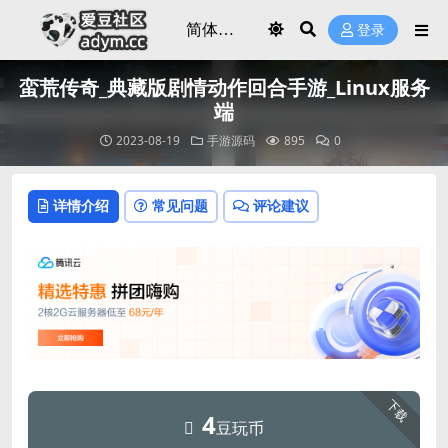
登录
蛮荒传奇_典藏版剧情动作回合手游_Linux服务
端
2023-08-19
手游源码
895
0
详情介绍
常见问题
评论建议
下载
4
豆玩币