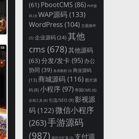
PbootCMS
(86)
(61)
PHP源
WAP源码
(133)
码
(3)
WordPress
(104)
主题插件
其他
企业源码
(24)
(5)
cms
(678)
其他源码
分发/发卡
(95)
(63)
办公
协同
(39)
商业源码
各类教程
(3)
商城源码
(116)
(13)
图片源
小程序
(97)
码
(8)
帝国CMS
(6)
影视源
引流/SEO
(9)
应用工具
(4)
微信小程序
码
(122)
手游源码
(263)
(987)
支付源
插件与扩展
(3)