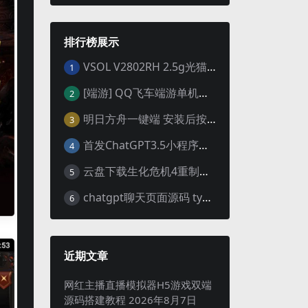
排行榜展示
VSOL V2802RH 2.5g光猫 设置使用教程及设置SN教程-附带稳定固件使用手册等
1
[端游] QQ飞车端游单机版，各种车套装都有，免虚拟机
2
明日方舟一键端 安装后按说明启动即可
3
首发ChatGPT3.5小程序开源vue
4
云盘下载生化危机4重制版女皇豪华版分流+女皇学习补丁+修改器 解压即玩【阿里云盘】
5
chatgpt聊天页面源码 typecho博客程序joe主题
6
近期文章
网红主播直播模拟器H5游戏双端
源码搭建教程
2026年8月7日