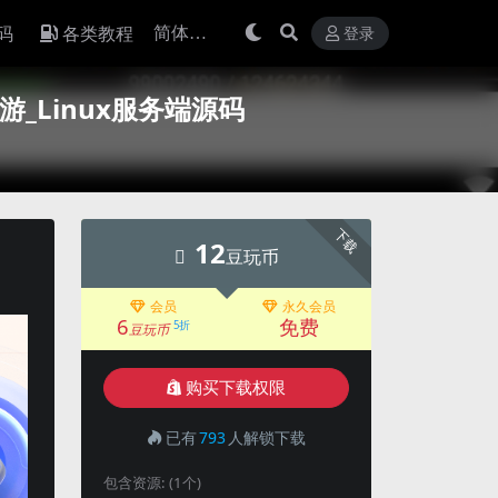
码
各类教程
登录
_Linux服务端源码
下载
12
豆玩币
会员
永久会员
6
免费
5折
豆玩币
购买下载权限
已有
793
人解锁下载
包含资源:
(1个)