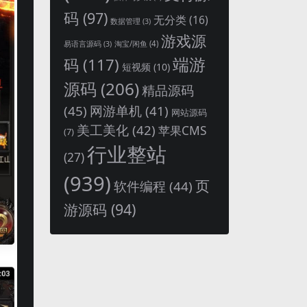
码
(97)
无分类
(16)
数据管理
(3)
游戏源
淘宝/闲鱼
(4)
易语言源码
(3)
端游
码
(117)
短视频
(10)
源码
(206)
精品源码
(45)
网游单机
(41)
网站源码
美工美化
(42)
苹果CMS
(7)
行业整站
(27)
(939)
页
软件编程
(44)
游源码
(94)