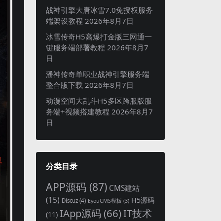
战神引擎大唐冰雪7.0免授权服务
端架设教程
2026年8月7日
冰雪传奇H5高爆打金版三网通一
键服务端部署教程
2026年8月7
日
潘神传奇单职业战神引擎服务端
整合版下载
2026年8月7日
动漫空间大乱斗H5多区跨服版服
务端+视频搭建教程
2026年8月7
日
分类目录
APP源码
(87)
CMS建站
(15)
H5源码
Discuz
(4)
EyouCMS模板
(3)
IApp源码
(66)
IT技术
(11)