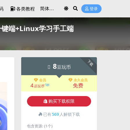
码
各类教程
登录
键端+Linux学习手工端
下载
8
豆玩币
会员
永久会员
4
免费
5折
豆玩币
购买下载权限
已有
569
人解锁下载
包含资源:
(1个)