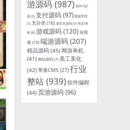
游源码
(987)
插件与扩
支付源码
(97)
展
(3)
数据管理
无分类
(16)
淘宝/闲
(3)
易语言源码
(3)
游戏源码
(120)
短视
鱼
(4)
端游源码
(207)
频
(10)
精品源码
(45)
网游单机
(41)
美工美化
网站源码
(7)
行业
(42)
苹果CMS
(27)
整站
(939)
软件编程
页游源码
(96)
(44)