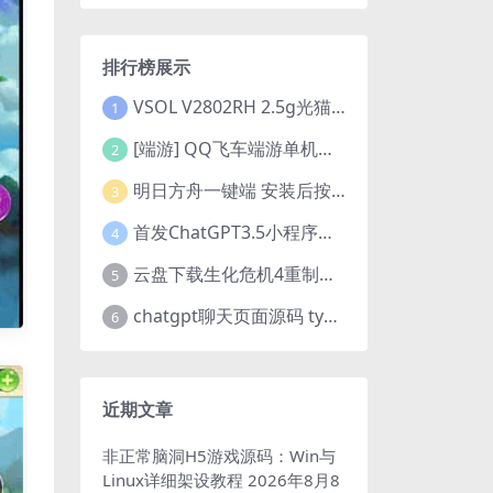
排行榜展示
VSOL V2802RH 2.5g光猫 设置使用教程及设置SN教程-附带稳定固件使用手册等
1
[端游] QQ飞车端游单机版，各种车套装都有，免虚拟机
2
明日方舟一键端 安装后按说明启动即可
3
首发ChatGPT3.5小程序开源vue
4
云盘下载生化危机4重制版女皇豪华版分流+女皇学习补丁+修改器 解压即玩【阿里云盘】
5
chatgpt聊天页面源码 typecho博客程序joe主题
6
近期文章
非正常脑洞H5游戏源码：Win与
Linux详细架设教程
2026年8月8