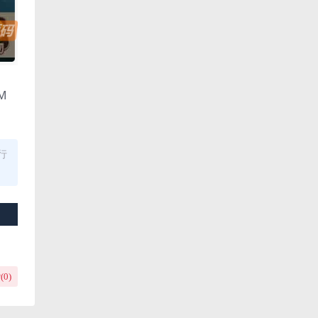
M
行
(
0
)