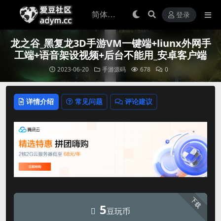
登录
龙之谷_黑复龙3D手游VM一键端+liunx外网手
工端+语音架设视频+后台不能用_安卓客户端
2023-06-20
手游源码
678
0
详情介绍
常见问题
评论建议
下载
5
豆玩币