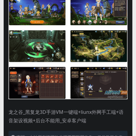
龙之谷_黑复龙3D手游VM一键端+liunx外网手工端+语
音架设视频+后台不能用_安卓客户端