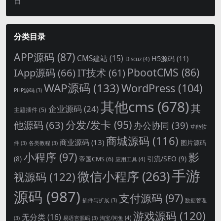
日
分类目录
APP源码
(87)
CMS建站
(15)
H5源码
(11)
Discuz
(4)
PbootCMS
(86)
IApp源码
(66)
IT技术
(61)
WAP源码
(133)
WordPress
(104)
PHP源码
(3)
其他cms
(678)
其
企业源码
(24)
主题插件
(5)
分发/发卡
(95)
他源码
(63)
办公协同
(39)
功能软
商城源码
(116)
商业源码
(13)
图片源码
件
(3)
各类教程
(3)
影
小程序
(97)
引流/SEO
(9)
(8)
帝国CMS
(6)
应用工具
(4)
手游
微信小程序
(263)
视源码
(122)
源码
(987)
支付源码
(97)
插件与扩展
(3)
数据管理
游戏源码
(120)
无分类
(16)
淘宝/闲鱼
(4)
(3)
易语言源码
(3)