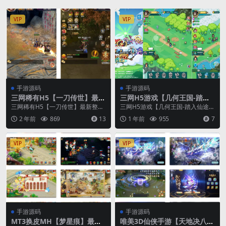
VIP
VIP
手游源码
手游源码
三网稀有H5【一刀传世】最新
三网H5游戏【几何王国-踏入
整理linux手工端+架设教程
仙途H5跨服版】最新整理单机
三网稀有H5【一刀传世】最新整理l
三网H5游戏【几何王国-踏入仙途H
一键即玩镜像端+Linux手工服
inux手工端+架设教程
5跨服版】最新整理单机一键即玩镜
2 年前
869
13
1 年前
955
7
务端+安卓+管理后台+详细搭
像端+Linu...
建教程
VIP
VIP
手游源码
手游源码
MT3换皮MH【梦星痕】最新
唯美3D仙侠手游【天地决八职