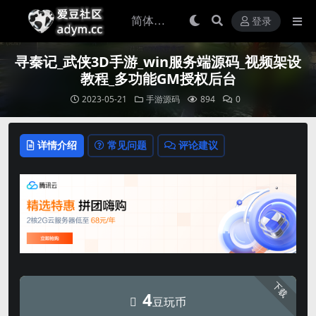
登录
寻秦记_武侠3D手游_win服务端源码_视频架设
教程_多功能GM授权后台
2023-05-21
手游源码
894
0
详情介绍
常见问题
评论建议
下载
4
豆玩币