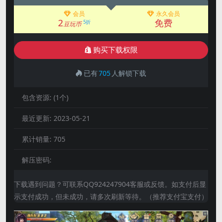
会员
永久会员
2
免费
5折
豆玩币
购买下载权限
已有
705
人解锁下载
包含资源:
(1个)
最近更新:
2023-05-21
累计销量:
705
解压密码:
下载遇到问题？可联系QQ924247904客服或反馈。如支付后显
示支付成功，但未成功，请多次刷新等待。（推荐支付宝支付）