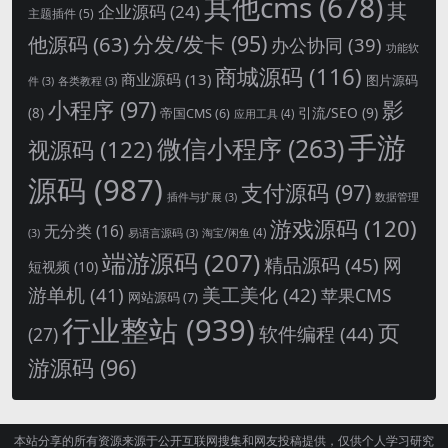
其他cms
(678)
其
企业源码
(24)
主题插件
(5)
分发/发卡
(95)
他源码
(63)
办公协同
(39)
功能软
商城源码
(116)
商业源码
(13)
图片源码
件
(3)
各类教程
(3)
影
小程序
(97)
引流/SEO
(9)
(8)
帝国CMS
(6)
应用工具
(4)
手游
微信小程序
(263)
视源码
(122)
源码
(987)
支付源码
(97)
插件与扩展
(3)
数据管理
游戏源码
(120)
无分类
(16)
淘宝/闲鱼
(4)
(3)
易语言源码
(3)
端游源码
(207)
精品源码
(45)
网
短视频
(10)
游单机
(41)
美工美化
(42)
苹果CMS
网站源码
(7)
行业整站
(939)
页
软件编程
(44)
(27)
游源码
(96)
本站分享的所有资源来源于公开互联网搜集和网友投稿提供，仅供个人学习研究