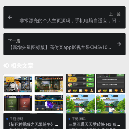
上一篇
非常漂亮的个人主页源码，手机电脑自适应，附有
加载特效
下一篇
【新增矢量图标版】高仿某app影视苹果CMSv10粉
色大气影视模板
相关文章
VIP
VIP
手游源码
手游源码
《新死神觉醒之无限纷争》动
三网互通天天劈砖块 H5 服务
漫卡通横版格斗手游：Linux
端 WIN+Linux 手工端 附赠源