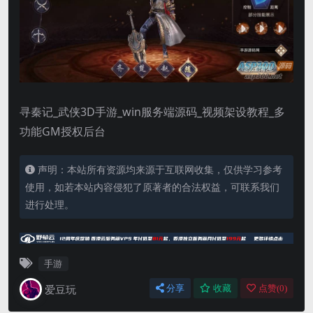
寻秦记_武侠3D手游_win服务端源码_视频架设教程_多
功能GM授权后台
声明：本站所有资源均来源于互联网收集，仅供学习参考
使用，如若本站内容侵犯了原著者的合法权益，可联系我们
进行处理。
手游
爱豆玩
分享
收藏
点赞(
0
)