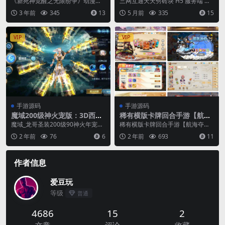
《新死神觉醒之无限纷争》动漫卡
三网互通天天劈砖块 H5 服务端 WI
手工服务端通用视频教程，G
码 + 完整教程
通横版格斗手游：Linux手工服务端
N+Linux 手工端 附赠源码 + 完整...
3 年前
345
13
5 月前
335
15
M网页授权后台工具
通用视频教程，...
VIP
VIP
手游源码
手游源码
魔域200级神火宠版：3D西方
稀有横版卡牌回合手游【航海
魔幻手游，附最新Linux服务
夺宝彩金版】最新整理Ubunt
魔域_龙哥圣装200级90神火年宠版
稀有横版卡牌回合手游【航海夺宝
端及安卓版本，永久本地验证
u手工服务端+安卓+GM授权后
_3D西方魔幻1655互通魔域手游_最
彩金版】最新整理Ubuntu手工服务
2 年前
76
6
2 年前
693
11
注册
台+详细搭建教程
新打包...
端+安卓+GM...
作者信息
爱豆玩
等级
普通
4686
15
2
文章
评论
收藏