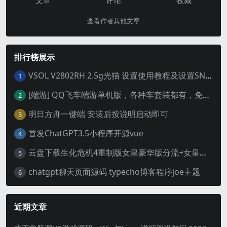
查看作者其他文章
排行榜展示
VSOL V2802RH 2.5g光猫 设置使用教程及设置SN教程-附带稳定固件使用手册等
1
[端游] QQ飞车端游单机版，各种车套装都有，免虚拟机
2
明日方舟一键端 安装后按说明启动即可
3
首发ChatGPT3.5小程序开源vue
4
云盘下载生化危机4重制版女皇豪华版分流+女皇学习补丁+修改器 解压即玩【阿里云盘】
5
chatgpt聊天页面源码 typecho博客程序joe主题
6
近期文章