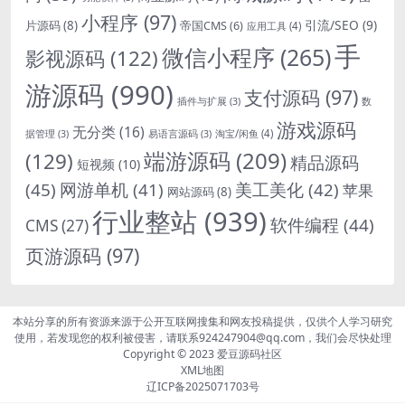
小程序
(97)
引流/SEO
(9)
片源码
(8)
帝国CMS
(6)
应用工具
(4)
手
微信小程序
(265)
影视源码
(122)
游源码
(990)
支付源码
(97)
插件与扩展
(3)
数
游戏源码
无分类
(16)
淘宝/闲鱼
(4)
据管理
(3)
易语言源码
(3)
端游源码
(209)
(129)
精品源码
短视频
(10)
(45)
网游单机
(41)
美工美化
(42)
苹果
网站源码
(8)
行业整站
(939)
软件编程
(44)
CMS
(27)
页游源码
(97)
本站分享的所有资源来源于公开互联网搜集和网友投稿提供，仅供个人学习研究
使用，若发现您的权利被侵害，请联系924247904@qq.com，我们会尽快处理
Copyright © 2023
爱豆源码社区
XML地图
辽ICP备2025071703号