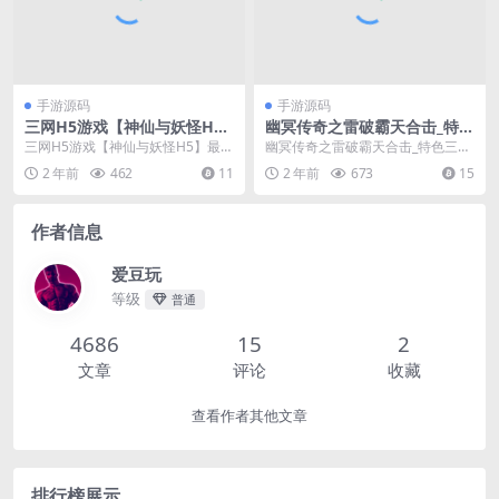
手游源码
手游源码
三网H5游戏【神仙与妖怪H
幽冥传奇之雷破霸天合击_特色
5】最新整理Win一键服务端
三职业幽冥传奇手游_Win服务
三网H5游戏【神仙与妖怪H5】最新
幽冥传奇之雷破霸天合击_特色三职
+多区跨服+GM授权后台+详细
端_通用视频架设教程_GM总
整理Win一键服务端+多区跨服+GM
业幽冥传奇手游_Win服务端_通用视
2 年前
462
11
2 年前
673
15
搭建教程
运营管理后台_GM网页后台_
授权后台+...
频架设教程_...
苹果IOS安卓双端
作者信息
爱豆玩
等级
普通
4686
15
2
文章
评论
收藏
查看作者其他文章
排行榜展示