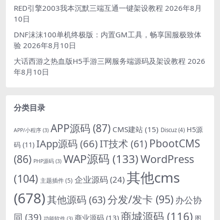
RED引擎2003我本沉默三端互通一键架设教程
2026年8月
10日
DNF沫沫100单机终极版：内置GM工具，畅享国服极致体
验
2026年8月10日
大话西游之热血版H5手游三网服务端源码及架设教程
2026
年8月10日
分类目录
APP源码
(87)
CMS建站
(15)
H5源
Discuz
(4)
APP/小程序
(3)
PbootCMS
IApp源码
(66)
IT技术
(61)
码
(11)
WAP源码
(133)
(86)
WordPress
PHP源码
(3)
其他cms
(104)
企业源码
(24)
主题插件
(5)
(678)
分发/发卡
(95)
其他源码
(63)
办公协
商城源码
(116)
同
(39)
商业源码
(13)
图
功能软件
(3)