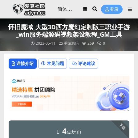
登录
怀旧魔域_大型3D西方魔幻定制版三职业手游
_win服务端源码视频架设教程_GM工具
2023-05-11
手游源码
269
0
详情介绍
常见问题
评论建议
下载
4
豆玩币