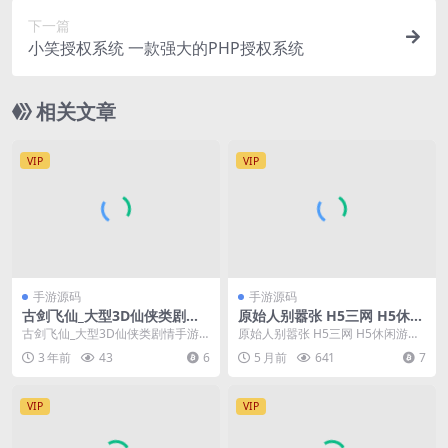
下一篇
小笑授权系统 一款强大的PHP授权系统
相关文章
VIP
VIP
手游源码
手游源码
古剑飞仙_大型3D仙侠类剧情
原始人别嚣张 H5三网 H5休闲
手游_Win服务端_通用视频教
游戏 2025最新整理 WIN+Lin
古剑飞仙_大型3D仙侠类剧情手游_
原始人别嚣张 H5三网 H5休闲游戏
程_GM运营管理后台_安卓苹
ux手工服务端 源码 + 教程
Win服务端_通用视频教程_GM运营
2025最新整理 WIN+Linux手工服...
3 年前
43
6
5 月前
641
7
果IOS双端
管理后台_...
VIP
VIP