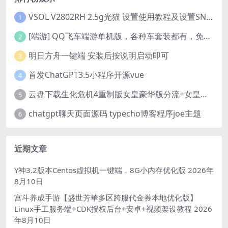
VSOL V2802RH 2.5g光猫 设置使用教程及设置SN教程-附带稳定固件使用手册等
1
[端游] QQ飞车端游单机版，各种车套装都有，免虚拟机
2
明日方舟一键端 安装后按说明启动即可
3
首发ChatGPT3.5小程序开源vue
4
云盘下载生化危机4重制版女皇豪华版分流+女皇学习补丁+修改器 解压即玩【阿里云盘】
5
chatgpt聊天页面源码 typecho博客程序joe主题
6
近期文章
Y神3.2版本Centos虚拟机一键端，8G小内存优化版
2026年
8月10日
宫斗养成手游【盛世芳華多区跨服代金券本地优化版】
Linux手工服务端+CDK授权后台+安卓+视频架设教程
2026
年8月10日