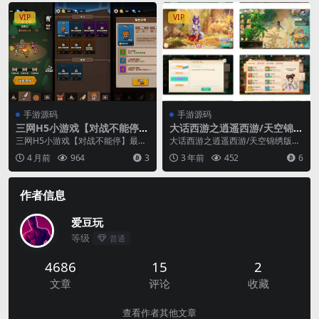
VIP
VIP
手游源码
手游源码
三网H5小游戏【对战不能停】
大话西游之逍遥西游/天空锦绣
最新整理Linux手工服务端+安
版本_回合手游_Linux服务端
三网H5小游戏【对战不能停】最新
大话西游之逍遥西游/天空锦绣版本
卓
整理Linux手工服务端+安卓
_回合手游_Linux服务端_通用视频教
4 月前
964
3
3 年前
452
6
程_GM...
作者信息
爱豆玩
等级
普通
4686
15
2
文章
评论
收藏
查看作者其他文章