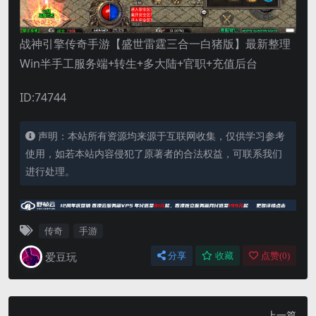
战神引擎传奇手游【盛世雷霆三合一白猪版】最新整理
Win半手工服务端+转生+多大陆+官职+充值后台
ID:74744
声明：本站所有资源均来源于互联网收集，仅供学习参考
使用，如若本站内容侵犯了原著者的合法权益，可联系我们
进行处理。
传奇
手游
爱豆玩
分享
收藏
点赞(
0
)
上一篇