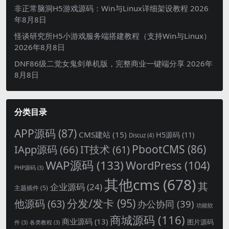
非正常脑洞H5游戏源码：Win与Linux详细架设教程
2026
年8月8日
怪谈研究所H5小游戏服务端搭建教程（支持Win与Linux）
2026年8月8日
DNF86级二觉女鬼剑单机版，完整商业一键端分享
2026年
8月8日
分类目录
APP源码
(87)
CMS建站
(15)
H5源码
(11)
Discuz
(4)
PbootCMS
(86)
IApp源码
(66)
IT技术
(61)
WAP源码
(133)
WordPress
(104)
PHP源码
(3)
其他cms
(678)
其
企业源码
(24)
主题插件
(5)
分发/发卡
(95)
他源码
(63)
办公协同
(39)
功能软
商城源码
(116)
商业源码
(13)
图片源码
件
(3)
各类教程
(3)