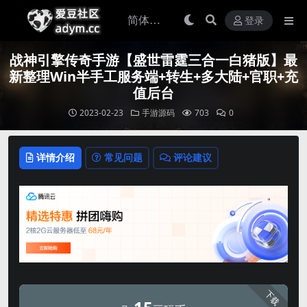
登录
战神引擎传奇手游【盛世雷霆三合一白猪版】最
新整理Win半手工服务端+转生+多大陆+官职+充
值后台
2023-02-23
手游源码
703
0
详情介绍
常见问题
评论建议
下载