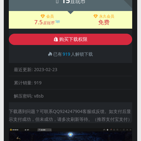
15
豆玩币
会员
永久会员
7.5
免费
5折
豆玩币
购买下载权限
已有
919
人解锁下载
最近更新:
2023-02-23
累计销量:
919
解压密码:
v8sb
下载遇到问题？可联系QQ924247904客服或反馈。如支付后显
示支付成功，但未成功，请多次刷新等待。（推荐支付宝支付）