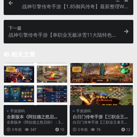
战神引擎传奇手游【1.85御风传奇】最新整理Win
半手工服务端+充值后台+安卓苹果双端
下一篇
战神引擎传奇手游【单职业无极冰雪11大陆特色
版】最新整理Win半手工服务端+法宝+神符+修仙
+充值后台+安卓苹果双端
相关文章
VIP
VIP
手游源码
手游源码
全新版本《阿拉德之怒启
白日门传奇手游【三职业王者
程》：3D横版格斗闯关剧情任
天下】最新整理Win半手工服
全新版本《阿拉德之怒启程》：3D
白日门传奇手游【三职业王者天
务手游，支持安卓和苹果IOS
务端+GM后台
横版格斗闯关剧情任务手游，支持
下】最新整理Win半手工服务端+G
3 年前
347
10
3 年前
76
12
双端，附带打包Linux服务端
安卓和苹果IOS双...
M后台 ID:74...