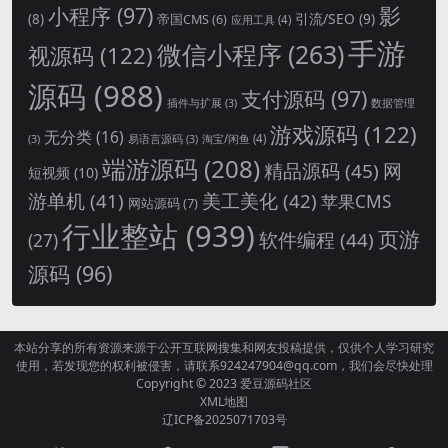
影
小程序
(97)
引流/SEO
(9)
(8)
帝国CMS
(6)
应用工具
(4)
手游
微信小程序
(263)
视源码
(122)
源码
(988)
支付源码
(97)
插件与扩展
(3)
数据管理
游戏源码
(122)
无分类
(16)
淘宝/闲鱼
(4)
(3)
易语言源码
(3)
端游源码
(208)
精品源码
(45)
网
短视频
(10)
游单机
(41)
美工美化
(42)
苹果CMS
网站源码
(7)
行业整站
(939)
页游
软件编程
(44)
(27)
源码
(96)
本站分享的所有资源来源于公开互联网搜集和网友投稿提供，仅供个人学习研究
使用，若发现您的权利被侵害，请联系924247904@qq.com，我们会尽快处理
Copyright © 2023
爱豆源码社区
XML地图
辽ICP备2025071703号