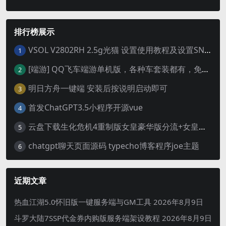
排行榜展示
VSOL V2802RH 2.5g光猫 设置使用教程及设置SN教程-附带稳定固件使用手册等
1
[端游] QQ飞车端游单机版，各种车套装都有，免虚拟机
2
明日方舟一键端 安装后按说明启动即可
3
首发ChatGPT3.5小程序开源vue
4
云盘下载生化危机4重制版女皇豪华版分流+女皇学习补丁+修改器 解压即玩【阿里云盘】
5
chatgpt聊天页面源码 typecho博客程序joe主题
6
近期文章
热血江湖5.0怀旧版一键服务端与GM工具
2026年8月9日
斗罗大陆7SSP代金券内购版服务端架设教程
2026年8月9日