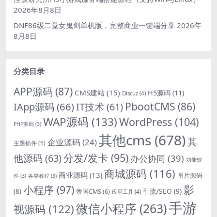
2026年8月8日
DNF86级二觉女鬼剑单机版，完整商业一键端分享
2026年
8月8日
分类目录
APP源码
(87)
CMS建站
(15)
H5源码
(11)
Discuz
(4)
PbootCMS
(86)
IApp源码
(66)
IT技术
(61)
WAP源码
(133)
WordPress
(104)
PHP源码
(3)
其他cms
(678)
其
企业源码
(24)
主题插件
(5)
分发/发卡
(95)
他源码
(63)
办公协同
(39)
功能软
商城源码
(116)
商业源码
(13)
图片源码
件
(3)
各类教程
(3)
影
小程序
(97)
引流/SEO
(9)
(8)
帝国CMS
(6)
应用工具
(4)
手游
微信小程序
(263)
视源码
(122)