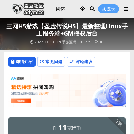
登录
三网H5游戏【圣虚传说H5】最新整理Linux手
工服务端+GM授权后台
2022-11-13
手游源码
235
0
详情介绍
常见问题
评论建议
下载
11
豆玩币