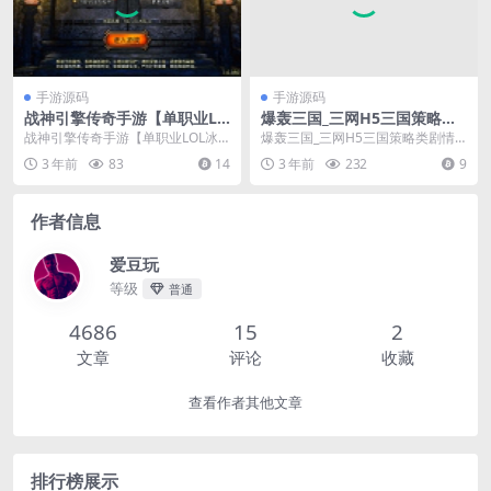
手游源码
手游源码
战神引擎传奇手游【单职业LO
爆轰三国_三网H5三国策略类
L冰雪起源大乱斗】最新整理
剧情回合全网通手游_Win服务
战神引擎传奇手游【单职业LOL冰
爆轰三国_三网H5三国策略类剧情
Win半手工服务端+转生+英雄
端源码
雪起源大乱斗】最新整理Win半手
回合全网通手游_Win服务端源码_视
3 年前
83
14
3 年前
232
9
联盟+冰雪大陆+藏宝海湾+安
工服务端+转生+...
频架设教程_...
卓苹果双端
作者信息
爱豆玩
等级
普通
4686
15
2
文章
评论
收藏
查看作者其他文章
排行榜展示