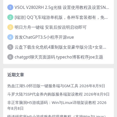
VSOL V2802RH 2.5g光猫 设置使用教程及设置SN教程-附带稳定固件使用手册等
1
[端游] QQ飞车端游单机版，各种车套装都有，免虚拟机
2
明日方舟一键端 安装后按说明启动即可
3
首发ChatGPT3.5小程序开源vue
4
云盘下载生化危机4重制版女皇豪华版分流+女皇学习补丁+修改器 解压即玩【阿里云盘】
5
chatgpt聊天页面源码 typecho博客程序joe主题
6
近期文章
热血江湖5.0怀旧版一键服务端与GM工具
2026年8月9日
斗罗大陆7SSP代金券内购版服务端架设教程
2026年8月9日
非正常脑洞H5游戏源码：Win与Linux详细架设教程
2026
年8月8日
怪谈研究所H5小游戏服务端搭建教程（支持Win与Linux）