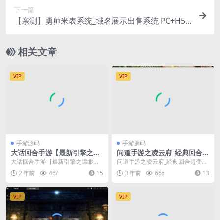
下一篇
【亲测】勇帅米表系统_域名展示出售系统 PC+H5
双端自适应页面
相关文章
VIP
VIP
手游源码
手游源码
大话回合手游【最新引擎之缥
问道手游之凌云府_经典回合超
缈六阶时空闪现大作战】最新
变特色手游_win服务端源码
大话回合手游【最新引擎之缥缈六
问道手游之凌云府_经典回合超变特
整理Linux手工服务端+安卓苹
阶时空闪现大作战】最新整理Linux
色手游_win服务端源码+视频架设教
2 年前
467
15
3 年前
665
13
果双端+管理后台+详细搭建教
手工服务端+安...
程+GM充值...
程+视频教程
VIP
VIP