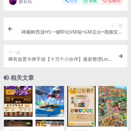
爱豆玩
分享
收藏
点赞(
0
)
上一篇
神藏树西游H5一键即玩VM端+GM后台+视频安装
教程
下一篇
稀有放置卡牌手游【十万个小伙伴】最新整理Linux
手工服务端+GM授权后台
相关文章
VIP
VIP