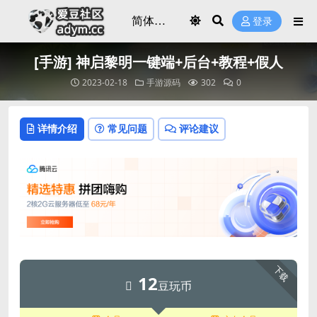
登录
[手游] 神启黎明一键端+后台+教程+假人
2023-02-18
手游源码
302
0
详情介绍
常见问题
评论建议
下载
12
豆玩币