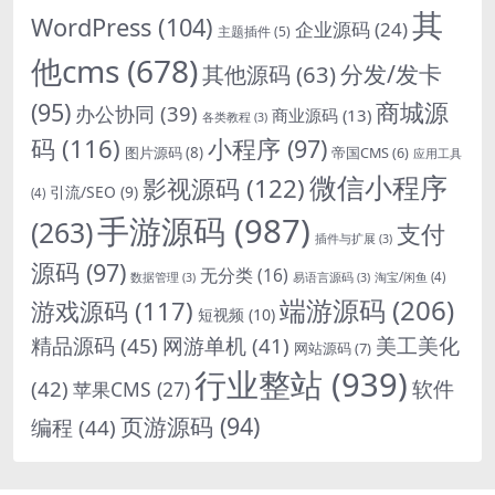
其
WordPress
(104)
企业源码
(24)
主题插件
(5)
他cms
(678)
分发/发卡
其他源码
(63)
商城源
(95)
办公协同
(39)
商业源码
(13)
各类教程
(3)
码
(116)
小程序
(97)
图片源码
(8)
帝国CMS
(6)
应用工具
微信小程序
影视源码
(122)
引流/SEO
(9)
(4)
手游源码
(987)
(263)
支付
插件与扩展
(3)
源码
(97)
无分类
(16)
淘宝/闲鱼
(4)
数据管理
(3)
易语言源码
(3)
端游源码
(206)
游戏源码
(117)
短视频
(10)
精品源码
(45)
网游单机
(41)
美工美化
网站源码
(7)
行业整站
(939)
(42)
软件
苹果CMS
(27)
页游源码
(94)
编程
(44)