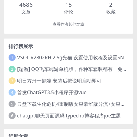
4686
15
2
文章
评论
收藏
查看作者其他文章
排行榜展示
VSOL V2802RH 2.5g光猫 设置使用教程及设置SN教程-附带稳定固件使用手册等
1
[端游] QQ飞车端游单机版，各种车套装都有，免虚拟机
2
明日方舟一键端 安装后按说明启动即可
3
首发ChatGPT3.5小程序开源vue
4
云盘下载生化危机4重制版女皇豪华版分流+女皇学习补丁+修改器 解压即玩【阿里云盘】
5
chatgpt聊天页面源码 typecho博客程序joe主题
6
近期文章