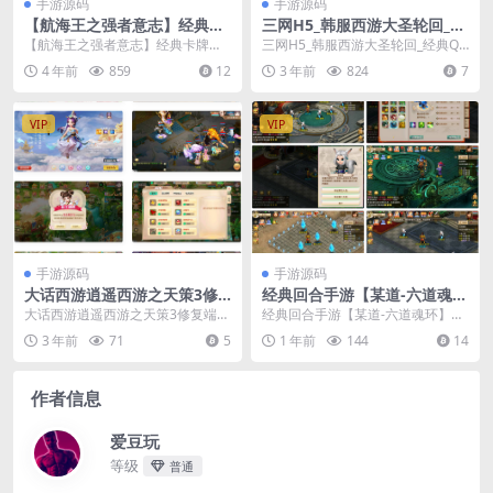
手游源码
手游源码
【航海王之强者意志】经典卡
三网H5_韩服西游大圣轮回_经
牌手游 最新整理Win半手工服
典Q萌三网H5全网通动作回合
【航海王之强者意志】经典卡牌手
三网H5_韩服西游大圣轮回_经典Q
务端+GM后台+安卓苹果双端
手游_Linux服务端源码
游 最新整理Win半手工服务端+GM
萌三网H5全网通动作回合手游_Linu
4 年前
859
12
3 年前
824
7
后台+安卓苹果...
x服务端...
VIP
VIP
手游源码
手游源码
大话西游逍遥西游之天策3修
经典回合手游【某道-六道魂
复端_经典大话回合动作手游_L
环】最新整理Win手工服务端
大话西游逍遥西游之天策3修复端_
经典回合手游【某道-六道魂环】最
inux服务端
+安卓+充值后台+详细搭建教
经典大话回合动作手游_Linux服务
新整理Win手工服务端+安卓+充值
3 年前
71
5
1 年前
144
14
程
端_视频架设...
后台+详细搭建...
作者信息
爱豆玩
等级
普通