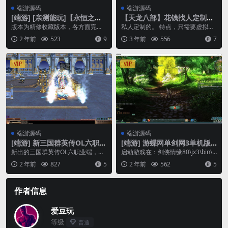
端游源码
端游源码
[端游] [亲测能玩]【永恒之
【天龙八部】花钱找人定制的
塔】5.8怀旧精修版内置GM命
天龙八部单机版，基于万象8.1
版本为精修收藏版本，各方面完善
私人定制的。 特点，只需要虚拟机
令完整代码表完善任务剧情免
的修改，更耐玩
度都比较不错。比较适合玩过这个
载入单个服务端文件就可以开启客
2 年前
523
9
3 年前
556
7
虚拟机一键
游戏的老玩家回味！ ...
户端畅玩了。无需各...
VIP
VIP
端游源码
端游源码
[端游] 新三国群英传OL六职业
[端游] 游蝶网单剑网3单机版
V33端，真天魔降临
第2版80级大轻功修复任务副
新出的三国群英传OL六职业端，客
启动游戏在：剑侠情缘80\jx3\bin\z
本稀有完整一键端
户端、服务端打包，亲测可玩，功
hcn/JX3Client 直接输入...
2 年前
827
5
2 年前
562
5
能齐全。真天魔兵版...
作者信息
爱豆玩
等级
普通