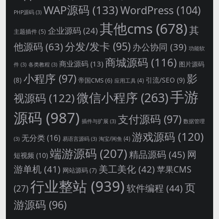
WAP源码
(133)
WordPress
(104)
PHP源码
(3)
其他cms
(678)
其
企业源码
(24)
主题插件
(5)
分发/发卡
(95)
他源码
(63)
办公协同
(39)
功能软
商城源码
(116)
商业源码
(13)
图片源码
件
(3)
各类教程
(3)
影
小程序
(97)
引流/SEO
(9)
(8)
帝国CMS
(6)
应用工具
(4)
手游
微信小程序
(263)
视源码
(122)
源码
(987)
支付源码
(97)
插件与扩展
(3)
数据管理
游戏源码
(120)
无分类
(16)
淘宝/闲鱼
(4)
(3)
易语言源码
(3)
端游源码
(207)
精品源码
(45)
网
短视频
(10)
游单机
(41)
美工美化
(42)
苹果CMS
网站源码
(7)
行业整站
(939)
页
软件编程
(44)
(27)
游源码
(96)