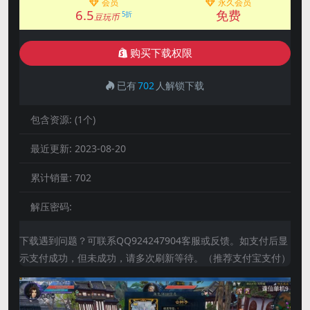
会员
永久会员
6.5
免费
5折
豆玩币
购买下载权限
已有
702
人解锁下载
包含资源:
(1个)
最近更新:
2023-08-20
累计销量:
702
解压密码:
下载遇到问题？可联系QQ924247904客服或反馈。如支付后显
示支付成功，但未成功，请多次刷新等待。（推荐支付宝支付）