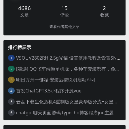
4686
15
2
文章
评论
收藏
查看作者其他文章
排行榜展示
VSOL V2802RH 2.5g光猫 设置使用教程及设置SN教程-附带稳定固件使用手册等
1
[端游] QQ飞车端游单机版，各种车套装都有，免虚拟机
2
明日方舟一键端 安装后按说明启动即可
3
首发ChatGPT3.5小程序开源vue
4
云盘下载生化危机4重制版女皇豪华版分流+女皇学习补丁+修改器 解压即玩【阿里云盘】
5
chatgpt聊天页面源码 typecho博客程序joe主题
6