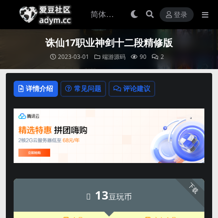
登录
诛仙17职业神剑十二段精修版
2023-03-01
端游源码
90
2
详情介绍
常见问题
评论建议
下载
13
豆玩币