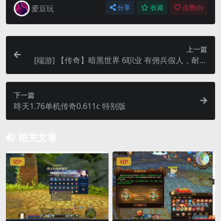
爱豆玩
分享
收藏
点赞(
0
)
上一篇
[端游] 【传奇】暗黑世界 6职业 有佣兵假人，耐玩
成度媲美安安传奇
下一篇
昸天1.76单机传奇0.611c 特别版
相关文章
VIP
VIP