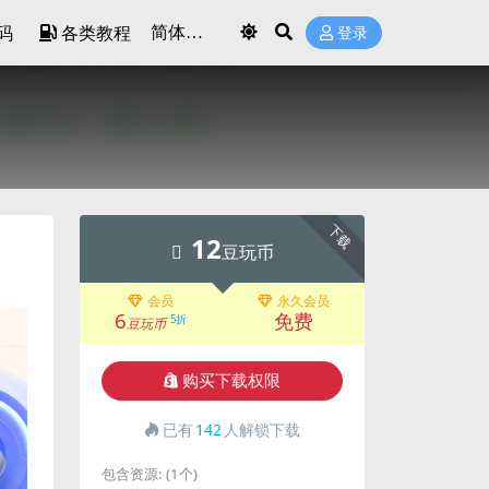
码
各类教程
登录
下载
12
豆玩币
会员
永久会员
6
免费
5折
豆玩币
购买下载权限
已有
142
人解锁下载
包含资源:
(1个)