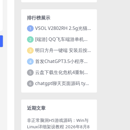
排行榜展示
VSOL V2802RH 2.5g光猫 设置使用教程及设置SN教程-附带稳定固件使用手册等
1
[端游] QQ飞车端游单机版，各种车套装都有，免虚拟机
2
明日方舟一键端 安装后按说明启动即可
3
首发ChatGPT3.5小程序开源vue
4
云盘下载生化危机4重制版女皇豪华版分流+女皇学习补丁+修改器 解压即玩【阿里云盘】
5
chatgpt聊天页面源码 typecho博客程序joe主题
6
近期文章
非正常脑洞H5游戏源码：Win与
Linux详细架设教程
2026年8月8