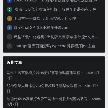
VSOL V2802RH 2.5g光猫 设置使用教程及设置SN教程-附带稳定固件使用手册等
1
[端游] QQ飞车端游单机版，各种车套装都有，免虚拟机
2
明日方舟一键端 安装后按说明启动即可
3
首发ChatGPT3.5小程序开源vue
4
云盘下载生化危机4重制版女皇豪华版分流+女皇学习补丁+修改器 解压即玩【阿里云盘】
5
chatgpt聊天页面源码 typecho博客程序joe主题
6
近期文章
网红主播直播模拟器H5游戏双端源码搭建教程
2026年8月
7日
战神引擎大唐冰雪7.0免授权服务端架设教程
2026年8月7
日
冰雪传奇H5高爆打金版三网通一键服务端部署教程
2026年
8月7日