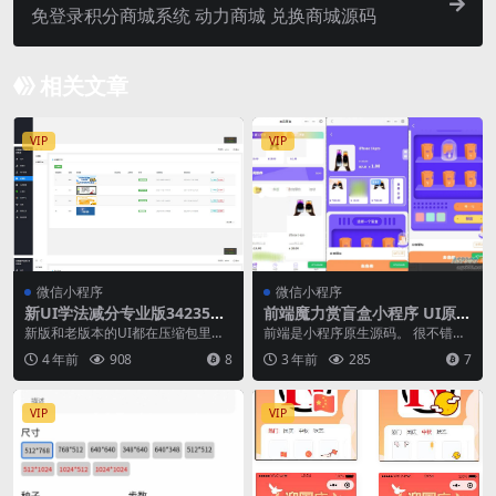
免登录积分商城系统 动力商城 兑换商城源码
相关文章
VIP
VIP
微信小程序
微信小程序
新UI学法减分专业版34235道
前端魔力赏盲盒小程序 UI原生
题库学法减分专业版小程序源
盲盒微信小程序源码 亲测可用
新版和老版本的UI都在压缩包里面
前端是小程序原生源码。 很不错的
码
了。 这个是专业版的，而且题库贼
一款盲盒小程序。 完全没有毛病，
4 年前
908
8
3 年前
285
7
鸡儿全，百分之9...
非常适合研究学习...
VIP
VIP