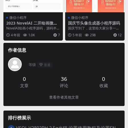
微信小程序
微信小程序
2023 NovelAI 二开绘画微信
国庆节头像生成器小程序源码
小程序源码 有后台
NovelAI绘画小程序源码，源码半成
国庆节到了，这里给大家分享一款
品，实现了基础绘画功能， 绘画广
无需服务器 无需后端 无需域名 &nb
4 年前
1.0K
7
5 年前
298
12
场这些没有...
s...
作者信息
等级
普通
0
36
0
文章
评论
收藏
查看作者其他文章
排行榜展示