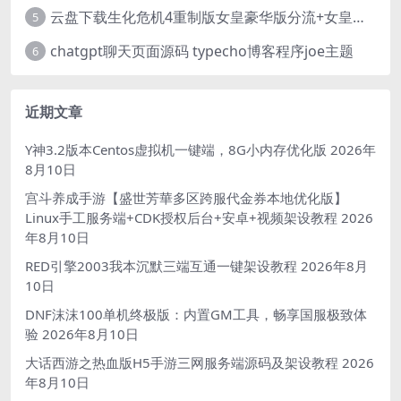
云盘下载生化危机4重制版女皇豪华版分流+女皇学习补丁+修改器 解压即玩【阿里云盘】
5
chatgpt聊天页面源码 typecho博客程序joe主题
6
近期文章
Y神3.2版本Centos虚拟机一键端，8G小内存优化版
2026年
8月10日
宫斗养成手游【盛世芳華多区跨服代金券本地优化版】
Linux手工服务端+CDK授权后台+安卓+视频架设教程
2026
年8月10日
RED引擎2003我本沉默三端互通一键架设教程
2026年8月
10日
DNF沫沫100单机终极版：内置GM工具，畅享国服极致体
验
2026年8月10日
大话西游之热血版H5手游三网服务端源码及架设教程
2026
年8月10日