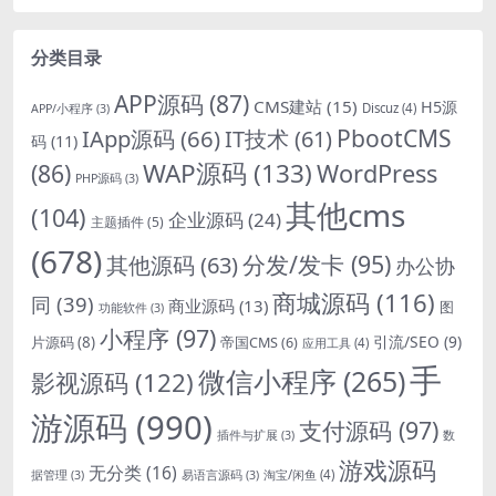
分类目录
APP源码
(87)
CMS建站
(15)
H5源
Discuz
(4)
APP/小程序
(3)
PbootCMS
IApp源码
(66)
IT技术
(61)
码
(11)
WAP源码
(133)
(86)
WordPress
PHP源码
(3)
其他cms
(104)
企业源码
(24)
主题插件
(5)
(678)
分发/发卡
(95)
其他源码
(63)
办公协
商城源码
(116)
同
(39)
商业源码
(13)
图
功能软件
(3)
小程序
(97)
引流/SEO
(9)
片源码
(8)
帝国CMS
(6)
应用工具
(4)
手
微信小程序
(265)
影视源码
(122)
游源码
(990)
支付源码
(97)
插件与扩展
(3)
数
游戏源码
无分类
(16)
淘宝/闲鱼
(4)
据管理
(3)
易语言源码
(3)