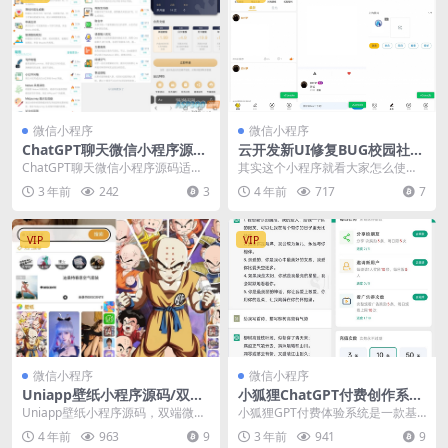
微信小程序
微信小程序
ChatGPT聊天微信小程序源码
云开发新UI修复BUG校园社区
适配H5和WEB端
论坛表白墙小程序源码+安装
ChatGPT聊天微信小程序源码适配
其实这个小程序就看大家怎么使用
教程
H5和WEB端，ChatGPT-MP(基于
了 用来做表白墙也可以,做校园社区
3 年前
242
3
4 年前
717
7
C...
等等都是可以的 ...
VIP
VIP
微信小程序
微信小程序
Uniapp壁纸小程序源码/双端
小狐狸ChatGPT付费创作系统
微信抖音小程序源码
V2.0.4智能问答小程序，修复
Uniapp壁纸小程序源码，双端微信
小狐狸GPT付费体验系统是一款基
一个pc版的bug
抖音小程序源码。 WordPress后台
于ThinkPHP框架开发的AI问答小程
4 年前
963
9
3 年前
941
9
的小...
序，是基...