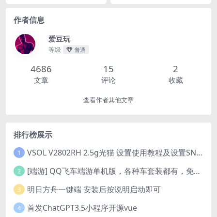
作者信息
爱豆玩
等级
普通
4686
15
2
文章
评论
收藏
查看作者其他文章
排行榜展示
VSOL V2802RH 2.5g光猫 设置使用教程及设置SN教程-附带稳定固件使用手册等
1
[端游] QQ飞车端游单机版，各种车套装都有，免虚拟机
2
明日方舟一键端 安装后按说明启动即可
3
首发ChatGPT3.5小程序开源vue
4