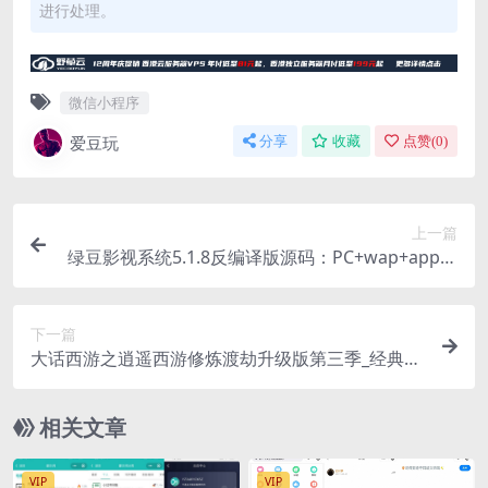
进行处理。
微信小程序
爱豆玩
分享
收藏
点赞(
0
)
上一篇
绿豆影视系统5.1.8反编译版源码：PC+wap+app端
【附搭建教程+软件】
下一篇
大话西游之逍遥西游修炼渡劫升级版第三季_经典Q
萌动作回合手游_Linux服务端源码
相关文章
VIP
VIP