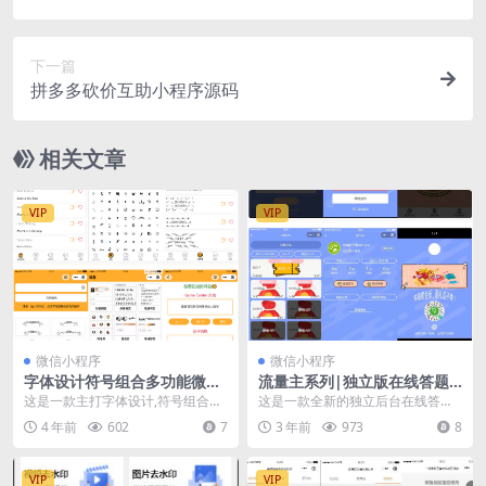
源码
下一篇
拼多多砍价互助小程序源码
相关文章
VIP
VIP
微信小程序
微信小程序
字体设计符号组合多功能微信
流量主系列|独立版在线答题
小程序源码
微信小程序源码
这是一款主打字体设计,符号组合等
这是一款全新的独立后台在线答题
多模板功能的一款微信小程序源码
小程序 不是市场上面那些微擎版本
4 年前
602
7
3 年前
973
8
内含多种功能,比...
的 独立后台操作更...
VIP
VIP