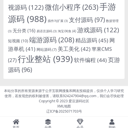
手游
微信小程序
(263)
视源码
(122)
源码
(988)
支付源码
(97)
插件与扩展
(3)
数据管理
游戏源码
(122)
无分类
(16)
淘宝/闲鱼
(4)
(3)
易语言源码
(3)
端游源码
(208)
精品源码
(45)
网
短视频
(10)
游单机
(41)
美工美化
(42)
苹果CMS
网站源码
(7)
行业整站
(939)
页游
软件编程
(44)
(27)
源码
(96)
本站分享的所有资源来源于公开互联网搜集和网友投稿提供，仅供个人学习研究
使用，若发现您的权利被侵害，请联系924247904@qq.com，我们会尽快处理
Copyright © 2023
爱豆源码社区
XML地图
辽ICP备2025071703号
首页
分类
会员
我的