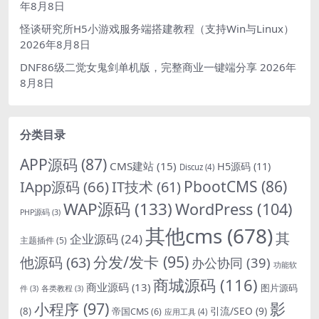
年8月8日
怪谈研究所H5小游戏服务端搭建教程（支持Win与Linux）
2026年8月8日
DNF86级二觉女鬼剑单机版，完整商业一键端分享
2026年
8月8日
分类目录
APP源码
(87)
CMS建站
(15)
H5源码
(11)
Discuz
(4)
PbootCMS
(86)
IApp源码
(66)
IT技术
(61)
WAP源码
(133)
WordPress
(104)
PHP源码
(3)
其他cms
(678)
其
企业源码
(24)
主题插件
(5)
分发/发卡
(95)
他源码
(63)
办公协同
(39)
功能软
商城源码
(116)
商业源码
(13)
图片源码
件
(3)
各类教程
(3)
影
小程序
(97)
引流/SEO
(9)
(8)
帝国CMS
(6)
应用工具
(4)