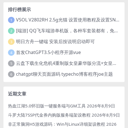
排行榜展示
VSOL V2802RH 2.5g光猫 设置使用教程及设置SN教程-附带稳定固件使用手册等
1
[端游] QQ飞车端游单机版，各种车套装都有，免虚拟机
2
明日方舟一键端 安装后按说明启动即可
3
首发ChatGPT3.5小程序开源vue
4
云盘下载生化危机4重制版女皇豪华版分流+女皇学习补丁+修改器 解压即玩【阿里云盘】
5
chatgpt聊天页面源码 typecho博客程序joe主题
6
近期文章
热血江湖5.0怀旧版一键服务端与GM工具
2026年8月9日
斗罗大陆7SSP代金券内购版服务端架设教程
2026年8月9日
非正常脑洞H5游戏源码：Win与Linux详细架设教程
2026