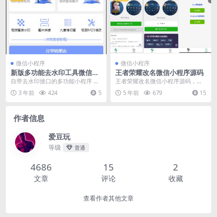
微信小程序
微信小程序
新版多功能去水印工具微信小
王者荣耀改名微信小程序源码
程序源码下载带流量主功能
自带去水印接口的多功能小程序 支
王者荣耀改名微信小程序源码，无
持各大平台短视频去水印 支持保存
需服务器域名，纯前端，上传微信
3 年前
424
5
5 年前
679
15
封面,图集,标题...
开发者工具即可，可以...
作者信息
爱豆玩
等级
普通
4686
15
2
文章
评论
收藏
查看作者其他文章